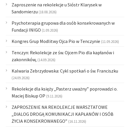
Zaproszenie na rekolekcje u Sióstr Klarysek w
Sandomierzu
(18.08.2026)
Psychoterapia grupowa dla osób konsekrowanych w
Fundacji INIGO
(1.09.2026)
Kongres Grup Modlitwy Ojca Pio w Tenczynie
(11.09.2026)
Tenczyn: Rekolekcje ze św. Ojcem Pio dla kapłanów i
zakonników,
(14.09.2026)
Kalwaria Zebrzydowska: Cykl spotkań o św. Franciszku
(24.09.2026)
Rekolekcje dla księży „Pasterz uważny” poprowadzi o.
Maciej Biskup OP
(9.11.2026)
ZAPROSZENIE NA REKOLEKCJE WARSZTATOWE
„DIALOG DROGĄ KOMUNIKACJI KAPŁANÓW I OSÓB
ŻYCIA KONSEKROWANEGO”
(16.11.2026)