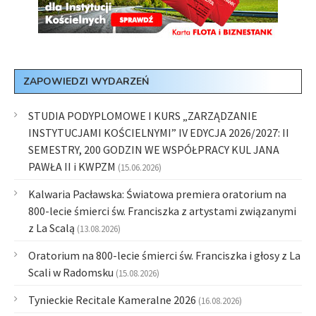
ZAPOWIEDZI WYDARZEŃ
STUDIA PODYPLOMOWE I KURS „ZARZĄDZANIE
INSTYTUCJAMI KOŚCIELNYMI” IV EDYCJA 2026/2027: II
SEMESTRY, 200 GODZIN WE WSPÓŁPRACY KUL JANA
PAWŁA II i KWPZM
(15.06.2026)
Kalwaria Pacławska: Światowa premiera oratorium na
800-lecie śmierci św. Franciszka z artystami związanymi
z La Scalą
(13.08.2026)
Oratorium na 800-lecie śmierci św. Franciszka i głosy z La
Scali w Radomsku
(15.08.2026)
Tynieckie Recitale Kameralne 2026
(16.08.2026)