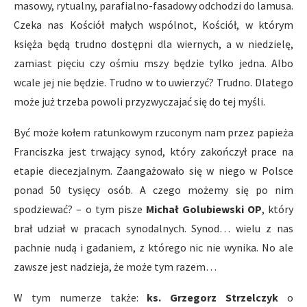
masowy, rytualny, parafialno-fasadowy odchodzi do lamusa.
Czeka nas Kościół małych wspólnot, Kościół, w którym
księża będą trudno dostępni dla wiernych, a w niedzielę,
zamiast pięciu czy ośmiu mszy będzie tylko jedna. Albo
wcale jej nie będzie. Trudno w to uwierzyć? Trudno. Dlatego
może już trzeba powoli przyzwyczajać się do tej myśli.
Być może kołem ratunkowym rzuconym nam przez papieża
Franciszka jest trwający synod, który zakończył prace na
etapie diecezjalnym. Zaangażowało się w niego w Polsce
ponad 50 tysięcy osób. A czego możemy się po nim
spodziewać? – o tym pisze
Michał Golubiewski OP
, który
brał udział w pracach synodalnych. Synod… wielu z nas
pachnie nudą i gadaniem, z którego nic nie wynika. No ale
zawsze jest nadzieja, że może tym razem…
W tym numerze także:
ks. Grzegorz Strzelczyk
o