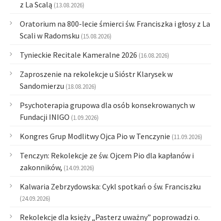
z La Scalą
(13.08.2026)
Oratorium na 800-lecie śmierci św. Franciszka i głosy z La
Scali w Radomsku
(15.08.2026)
Tynieckie Recitale Kameralne 2026
(16.08.2026)
Zaproszenie na rekolekcje u Sióstr Klarysek w
Sandomierzu
(18.08.2026)
Psychoterapia grupowa dla osób konsekrowanych w
Fundacji INIGO
(1.09.2026)
Kongres Grup Modlitwy Ojca Pio w Tenczynie
(11.09.2026)
Tenczyn: Rekolekcje ze św. Ojcem Pio dla kapłanów i
zakonników,
(14.09.2026)
Kalwaria Zebrzydowska: Cykl spotkań o św. Franciszku
(24.09.2026)
Rekolekcje dla księży „Pasterz uważny” poprowadzi o.