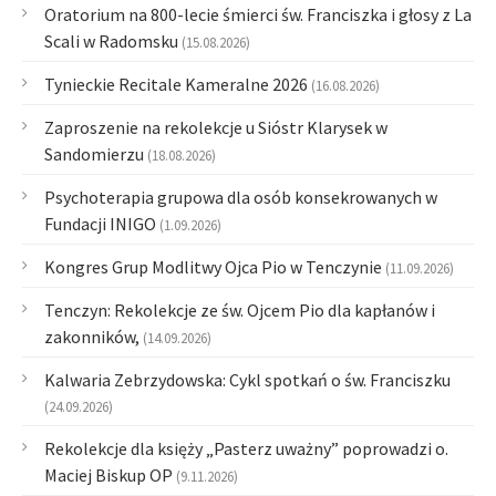
Oratorium na 800-lecie śmierci św. Franciszka i głosy z La
Scali w Radomsku
(15.08.2026)
Tynieckie Recitale Kameralne 2026
(16.08.2026)
Zaproszenie na rekolekcje u Sióstr Klarysek w
Sandomierzu
(18.08.2026)
Psychoterapia grupowa dla osób konsekrowanych w
Fundacji INIGO
(1.09.2026)
Kongres Grup Modlitwy Ojca Pio w Tenczynie
(11.09.2026)
Tenczyn: Rekolekcje ze św. Ojcem Pio dla kapłanów i
zakonników,
(14.09.2026)
Kalwaria Zebrzydowska: Cykl spotkań o św. Franciszku
(24.09.2026)
Rekolekcje dla księży „Pasterz uważny” poprowadzi o.
Maciej Biskup OP
(9.11.2026)