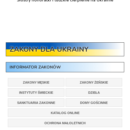
Siostry honoratki i ludzkie cierpienie na Ukrainie
ZAKONY DLA UKRAINY
INFORMATOR ZAKONÓW
ZAKONY MĘSKIE
ZAKONY ŻEŃSKIE
INSTYTUTY ŚWIECKIE
DZIEŁA
SANKTUARIA ZAKONNE
DOMY GOŚCINNE
KATALOG ONLINE
OCHRONA MAŁOLETNICH