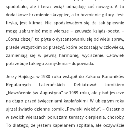
spodobało, ale i teraz wciąż odnajduję coś nowego. A to
dodatkowe brzmienie skrzypiec, a to brzmienie gitary. Jest
liryka, jest klimat. Nie spodziewałem się, że tak śpiewnie
mogą zabrzmieć moje wiersze – zauważa ksiądz-poeta. –
„Coraz ciszej” to płyta o dystansowaniu się od wielu spraw,
przede wszystkim od przeżyć, które pozostają w człowieku,
zamieniają się w pewną harmonię, wyciszenie. Człowiek
potrzebuje takiego zamyślenia – dopowiada.
Jerzy Hajduga w 1980 roku wstąpił do Zakonu Kanoników
Regularnych Laterańskich. Debiutował tomikiem
„Nawrócenie św. Augustyna” w 1989 roku, ale pisał jeszcze
na długo przed święceniami kapłańskimi. W ubiegłym roku
ujrzał światło dzienne tomik „Powieki wieków”. – Ostatnio
w swoich wierszach poruszam tematy cierpienia, choroby.
To dlatego, że jestem kapelanem szpitala, ale oczywiście