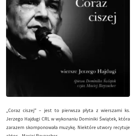
„Coraz ciszej” – jest to pierwsza płyta z wierszami ks.
Jerzego Hajdugi CRL w wykonaniu Dominiki Świątek, która
zarazem skomponowała muzykę. Niektóre utwory recytuje
aktor – Maciej Rayzacher.