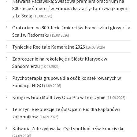
Kalwaria Pacławska: Światowa premiera oratorium na
800-lecie śmierci św. Franciszka z artystami związanymi
z La Scalą
(13.08.2026)
Oratorium na 800-lecie śmierci św. Franciszka i głosy z La
Scali w Radomsku
(15.08.2026)
Tynieckie Recitale Kameralne 2026
(16.08.2026)
Zaproszenie na rekolekcje u Sióstr Klarysek w
Sandomierzu
(18.08.2026)
Psychoterapia grupowa dla osób konsekrowanych w
Fundacji INIGO
(1.09.2026)
Kongres Grup Modlitwy Ojca Pio w Tenczynie
(11.09.2026)
Tenczyn: Rekolekcje ze św. Ojcem Pio dla kapłanów i
zakonników,
(14.09.2026)
Kalwaria Zebrzydowska: Cykl spotkań o św. Franciszku
(24.09.2026)