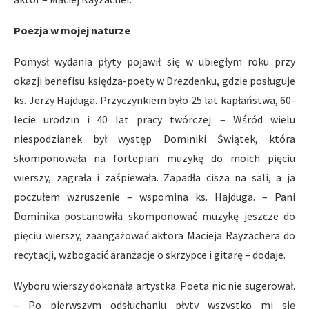
Poezja w mojej naturze
Pomysł wydania płyty pojawił się w ubiegłym roku przy
okazji benefisu księdza-poety w Drezdenku, gdzie posługuje
ks. Jerzy Hajduga. Przyczynkiem było 25 lat kapłaństwa, 60-
lecie urodzin i 40 lat pracy twórczej. – Wśród wielu
niespodzianek był występ Dominiki Świątek, która
skomponowała na fortepian muzykę do moich pięciu
wierszy, zagrała i zaśpiewała. Zapadła cisza na sali, a ja
poczułem wzruszenie – wspomina ks. Hajduga. – Pani
Dominika postanowiła skomponować muzykę jeszcze do
pięciu wierszy, zaangażować aktora Macieja Rayzachera do
recytacji, wzbogacić aranżacje o skrzypce i gitarę – dodaje.
Wyboru wierszy dokonała artystka. Poeta nic nie sugerował.
– Po pierwszym odsłuchaniu płyty wszystko mi się