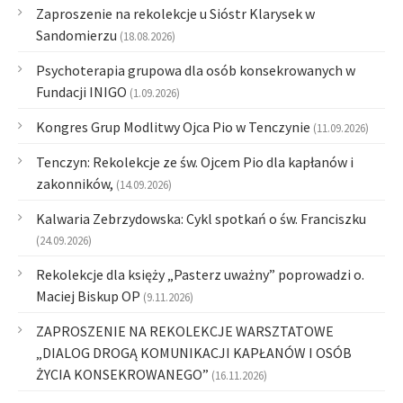
Zaproszenie na rekolekcje u Sióstr Klarysek w
Sandomierzu
(18.08.2026)
Psychoterapia grupowa dla osób konsekrowanych w
Fundacji INIGO
(1.09.2026)
Kongres Grup Modlitwy Ojca Pio w Tenczynie
(11.09.2026)
Tenczyn: Rekolekcje ze św. Ojcem Pio dla kapłanów i
zakonników,
(14.09.2026)
Kalwaria Zebrzydowska: Cykl spotkań o św. Franciszku
(24.09.2026)
Rekolekcje dla księży „Pasterz uważny” poprowadzi o.
Maciej Biskup OP
(9.11.2026)
ZAPROSZENIE NA REKOLEKCJE WARSZTATOWE
„DIALOG DROGĄ KOMUNIKACJI KAPŁANÓW I OSÓB
ŻYCIA KONSEKROWANEGO”
(16.11.2026)