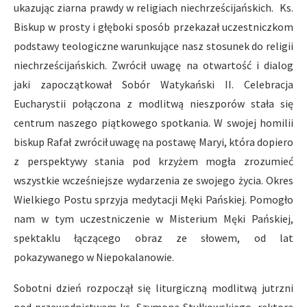
ukazując ziarna prawdy w religiach niechrześcijańskich. Ks.
Biskup w prosty i głęboki sposób przekazał uczestniczkom
podstawy teologiczne warunkujące nasz stosunek do religii
niechrześcijańskich. Zwrócił uwagę na otwartość i dialog
jaki zapoczątkował Sobór Watykański II. Celebracja
Eucharystii połączona z modlitwą nieszporów stała się
centrum naszego piątkowego spotkania. W swojej homilii
biskup Rafał zwrócił uwagę na postawę Maryi, która dopiero
z perspektywy stania pod krzyżem mogła zrozumieć
wszystkie wcześniejsze wydarzenia ze swojego życia. Okres
Wielkiego Postu sprzyja medytacji Męki Pańskiej. Pomogło
nam w tym uczestniczenie w Misterium Męki Pańskiej,
spektaklu łączącego obraz ze słowem, od lat
pokazywanego w Niepokalanowie.
Sobotni dzień rozpoczął się liturgiczną modlitwą jutrzni
pod przewodnictwem ks. Szymona Stułkowskiego, rektora