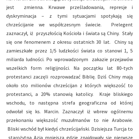
jest zmienna. Krwawe prześladowania, represje i
dyskryminacja – z tymi sytuacjami spotykają się
chrześcijanie we współczesnym świecie. Prelegent
zaznaczył, iż przyszłością Kościoła i świata są Chiny. Stały
się one fenomenem z okresu ostatnich 30 lat. Chiny są
zamieszkałe przez 1/5 ludzkości świata co stanowi 1, 5
miliarda ludności. Po wprowadzonym zakazie przejawów
wszelkich form religijności. Na początku lat 80-tych
protestanci zaczęli rozprowadzać Biblię. Dziś Chiny mają
około sto milionów chrześcijan z których większość to
protestanci, a 20% stanowią katolicy. Kraje bliskiego
wschodu, to następna strefa geograficzna od której
odwołał się ks. Marcin. Zaznaczył iż wbrew ogólnemu
przekonaniu większość muzułmanów to nie Arabowie.
Bliski wschód był kiedyś chrześcijański. Dzisiejsza Turcja to
starożytna Azja mniejsza gdzie znajdowały się pierwsze