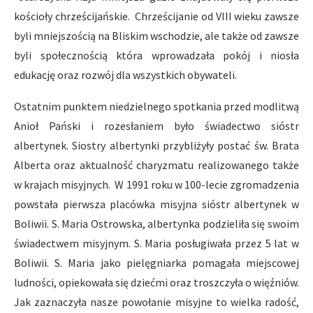
kościoły chrześcijańskie. Chrześcijanie od VIII wieku zawsze
byli mniejszością na Bliskim wschodzie, ale także od zawsze
byli społecznością która wprowadzała pokój i niosła
edukację oraz rozwój dla wszystkich obywateli.
Ostatnim punktem niedzielnego spotkania przed modlitwą
Anioł Pański i rozesłaniem było świadectwo sióstr
albertynek. Siostry albertynki przybliżyły postać św. Brata
Alberta oraz aktualność charyzmatu realizowanego także
w krajach misyjnych. W 1991 roku w 100-lecie zgromadzenia
powstała pierwsza placówka misyjna sióstr albertynek w
Boliwii. S. Maria Ostrowska, albertynka podzieliła się swoim
świadectwem misyjnym. S. Maria posługiwała przez 5 lat w
Boliwii. S. Maria jako pielęgniarka pomagała miejscowej
ludności, opiekowała się dziećmi oraz troszczyła o więźniów.
Jak zaznaczyła nasze powołanie misyjne to wielka radość,