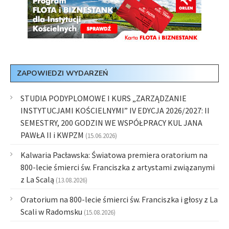
ZAPOWIEDZI WYDARZEŃ
STUDIA PODYPLOMOWE I KURS „ZARZĄDZANIE
INSTYTUCJAMI KOŚCIELNYMI” IV EDYCJA 2026/2027: II
SEMESTRY, 200 GODZIN WE WSPÓŁPRACY KUL JANA
PAWŁA II i KWPZM
(15.06.2026)
Kalwaria Pacławska: Światowa premiera oratorium na
800-lecie śmierci św. Franciszka z artystami związanymi
z La Scalą
(13.08.2026)
Oratorium na 800-lecie śmierci św. Franciszka i głosy z La
Scali w Radomsku
(15.08.2026)