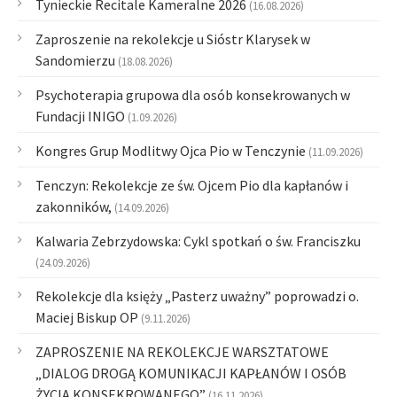
Tynieckie Recitale Kameralne 2026
(16.08.2026)
Zaproszenie na rekolekcje u Sióstr Klarysek w
Sandomierzu
(18.08.2026)
Psychoterapia grupowa dla osób konsekrowanych w
Fundacji INIGO
(1.09.2026)
Kongres Grup Modlitwy Ojca Pio w Tenczynie
(11.09.2026)
Tenczyn: Rekolekcje ze św. Ojcem Pio dla kapłanów i
zakonników,
(14.09.2026)
Kalwaria Zebrzydowska: Cykl spotkań o św. Franciszku
(24.09.2026)
Rekolekcje dla księży „Pasterz uważny” poprowadzi o.
Maciej Biskup OP
(9.11.2026)
ZAPROSZENIE NA REKOLEKCJE WARSZTATOWE
„DIALOG DROGĄ KOMUNIKACJI KAPŁANÓW I OSÓB
ŻYCIA KONSEKROWANEGO”
(16.11.2026)