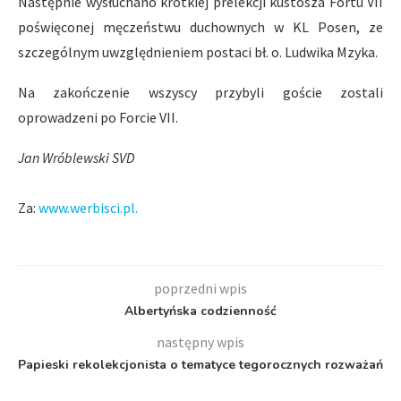
Następnie wysłuchano krótkiej prelekcji kustosza Fortu VII
poświęconej męczeństwu duchownych w KL Posen, ze
szczególnym uwzględnieniem postaci bł. o. Ludwika Mzyka.
Na zakończenie wszyscy przybyli goście zostali
oprowadzeni po Forcie VII.
Jan Wróblewski SVD
Za:
www.werbisci.pl.
poprzedni wpis
Albertyńska codzienność
następny wpis
Papieski rekolekcjonista o tematyce tegorocznych rozważań