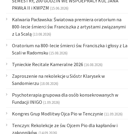
SEMESTRY, 200 GODZIN WE WSPÓŁPRACY KUL JANA
PAWŁA II i KWPZM
(15.06.2026)
Kalwaria Pacławska: Światowa premiera oratorium na
800-lecie śmierci św. Franciszka z artystami związanymi
z La Scalą
(13.08.2026)
Oratorium na 800-lecie śmierci św. Franciszka i głosy z La
Scali w Radomsku
(15.08.2026)
Tynieckie Recitale Kameralne 2026
(16.08.2026)
Zaproszenie na rekolekcje u Sióstr Klarysek w
Sandomierzu
(18.08.2026)
Psychoterapia grupowa dla osób konsekrowanych w
Fundacji INIGO
(1.09.2026)
Kongres Grup Modlitwy Ojca Pio w Tenczynie
(11.09.2026)
Tenczyn: Rekolekcje ze św. Ojcem Pio dla kapłanów i
zakonników,
(14.09.2026)