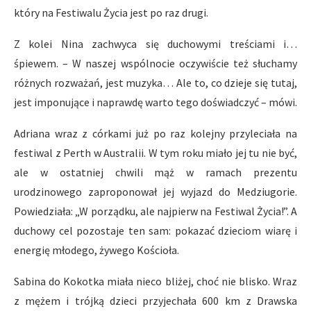
który na Festiwalu Życia jest po raz drugi.
Z kolei Nina zachwyca się duchowymi treściami i…
śpiewem. – W naszej wspólnocie oczywiście też słuchamy
różnych rozważań, jest muzyka… Ale to, co dzieje się tutaj,
jest imponujące i naprawdę warto tego doświadczyć – mówi.
Adriana wraz z córkami już po raz kolejny przyleciała na
festiwal z Perth w Australii. W tym roku miało jej tu nie być,
ale w ostatniej chwili mąż w ramach prezentu
urodzinowego zaproponował jej wyjazd do Medziugorie.
Powiedziała: „W porządku, ale najpierw na Festiwal Życia!”. A
duchowy cel pozostaje ten sam: pokazać dzieciom wiarę i
energię młodego, żywego Kościoła.
Sabina do Kokotka miała nieco bliżej, choć nie blisko. Wraz
z mężem i trójką dzieci przyjechała 600 km z Drawska