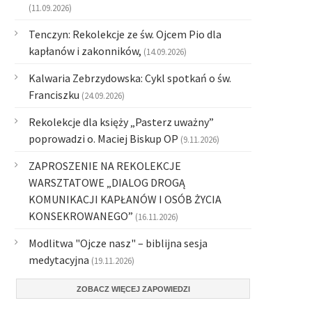
(11.09.2026)
Tenczyn: Rekolekcje ze św. Ojcem Pio dla
kapłanów i zakonników,
(14.09.2026)
Kalwaria Zebrzydowska: Cykl spotkań o św.
Franciszku
(24.09.2026)
Rekolekcje dla księży „Pasterz uważny”
poprowadzi o. Maciej Biskup OP
(9.11.2026)
ZAPROSZENIE NA REKOLEKCJE
WARSZTATOWE „DIALOG DROGĄ
KOMUNIKACJI KAPŁANÓW I OSÓB ŻYCIA
KONSEKROWANEGO”
(16.11.2026)
Modlitwa "Ojcze nasz" – biblijna sesja
medytacyjna
(19.11.2026)
ZOBACZ WIĘCEJ ZAPOWIEDZI