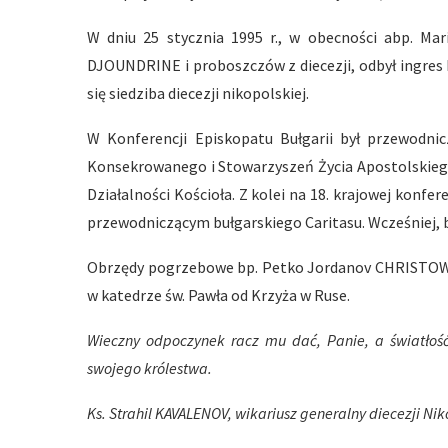
W dniu 25 stycznia 1995 r., w obecności abp. Mar
DJOUNDRINE i proboszczów z diecezji, odbył ingres b
się siedziba diecezji nikopolskiej.
W Konferencji Episkopatu Bułgarii był przewodnic
Konsekrowanego i Stowarzyszeń Życia Apostolskiego,
Działalności Kościoła. Z kolei na 18. krajowej konfere
przewodniczącym bułgarskiego Caritasu. Wcześniej, bo
Obrzędy pogrzebowe bp. Petko Jordanov CHRISTOW od
w katedrze św. Pawła od Krzyża w Ruse.
Wieczny odpoczynek racz mu dać, Panie, a światłoś
swojego królestwa.
Ks. Strahil KAVALENOV, wikariusz generalny diecezji Nik