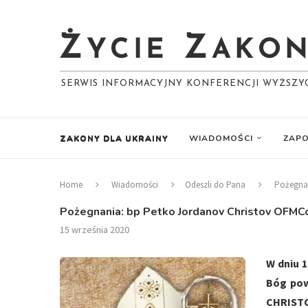
SERWIS INFORMACYJNY KONFERENCJI WYŻSZ
ZAKONY DLA UKRAINY
WIADOMOŚCI
ZAPO
Home
Wiadomości
Odeszli do Pana
Pożegnan
Pożegnania: bp Petko Jordanov Christov OFMC
15 września 2020
W dniu 1
Bóg pow
CHRISTOW