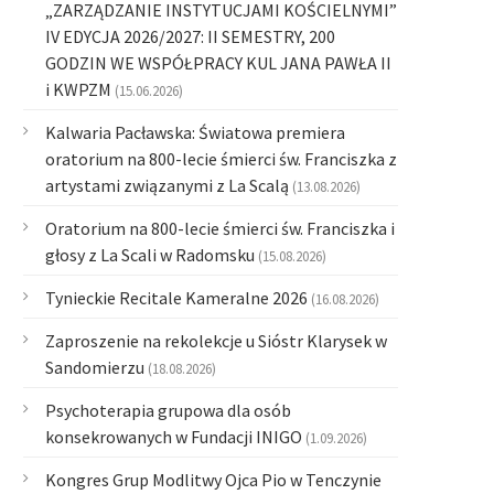
„ZARZĄDZANIE INSTYTUCJAMI KOŚCIELNYMI”
IV EDYCJA 2026/2027: II SEMESTRY, 200
GODZIN WE WSPÓŁPRACY KUL JANA PAWŁA II
i KWPZM
(15.06.2026)
Kalwaria Pacławska: Światowa premiera
oratorium na 800-lecie śmierci św. Franciszka z
artystami związanymi z La Scalą
(13.08.2026)
Oratorium na 800-lecie śmierci św. Franciszka i
głosy z La Scali w Radomsku
(15.08.2026)
Tynieckie Recitale Kameralne 2026
(16.08.2026)
Zaproszenie na rekolekcje u Sióstr Klarysek w
Sandomierzu
(18.08.2026)
Psychoterapia grupowa dla osób
konsekrowanych w Fundacji INIGO
(1.09.2026)
Kongres Grup Modlitwy Ojca Pio w Tenczynie