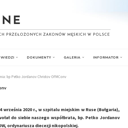
YCH PRZEŁOŻONYCH ZAKONÓW MĘSKICH W POLSCE
WIEDZI
DOKUMENTY
GALERIA
INFORMATOR
ia: bp Petko Jordanov Christov OFMConv
onv
4 września 2020 r., w szpitalu miejskim w Ruse (Bułgaria),
ołał do siebie naszego współbrata, bp. Petko Jordanov
, ordynariusza diecezji nikopolskiej.