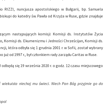
io RIZZI, nuncjusza apostolskiego w Bułgarii, bp. Samuela
iskupi do katedry św. Pawła od Krzyża w Ruse, gdzie znajduje
zącym następujących komisji: Komisji ds. Instytutów Życia
 Komisji ds. Ekumenizmu i Jedności Chrześcijan, Komisji ds.
ncji, która odbyła się 1 grudnia 2001 r. w Sofii, został wybrany
 już od 1997 r., był członkiem rady zarządu Caritas w Ruse.
będą się 19 września 2020 r. o godz. 12 czasu miejscowego
ć wiekuista niechaj mu świeci. Niech Pan Bóg przyjmie go do
opol