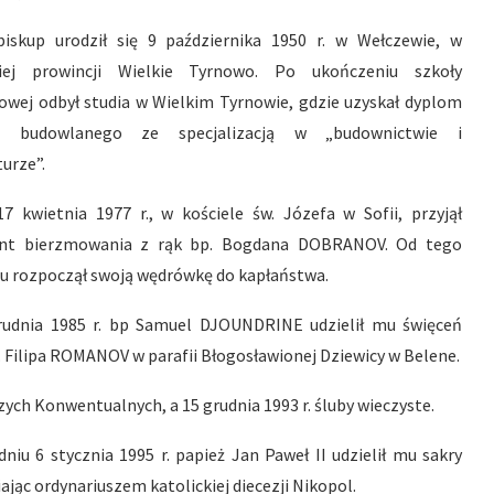
iskup urodził się 9 października 1950 r. w Wełczewie, w
kiej prowincji Wielkie Tyrnowo. Po ukończeniu szkoły
wej odbył studia w Wielkim Tyrnowie, gdzie uzyskał dyplom
ta budowlanego ze specjalizacją w „budownictwie i
turze”.
7 kwietnia 1977 r., w kościele św. Józefa w Sofii, przyjął
nt bierzmowania z rąk bp. Bogdana DOBRANOV. Od tego
 rozpoczął swoją wędrówkę do kapłaństwa.
grudnia 1985 r. bp Samuel DJOUNDRINE udzielił mu święceń
s. Filipa ROMANOV w parafii Błogosławionej Dziewicy w Belene.
zych Konwentualnych, a 15 grudnia 1993 r. śluby wieczyste.
niu 6 stycznia 1995 r. papież Jan Paweł II udzielił mu sakry
ając ordynariuszem katolickiej diecezji Nikopol.