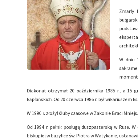
Zmarły b
bułgars
podstawo
eksper
architek
W dniu 1
sakrame
momentu
Diakonat otrzymał 20 października 1985 r., a 15 
kapłańskich. Od 20 czerwca 1986 r. był wikariuszem k
W 1990 r. złożył śluby czasowe w Zakonie Braci Mniejs
Od 1994 r. pełnił posługę duszpasterską w Ruse. W d
biskupiej w bazylice św. Piotra w Watykanie, ustanawi