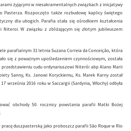
 parami żyjącymi w niesakramentalnych związkach z inicjatywy
o Pasterza. Rozpoczęto także rozbudowę kaplicy świętego
tyczny dla ubogich. Parafia stała się ośrodkiem kształcenia
i Niteroi. W związku z zbliżającym się złotym jubileuszem
iele parafialnym 31 letnia Suzana Correia da Conceição, która
wiązało się z poważnym upośledzeniem czynnościowym, została
przedstawieniu cudu ordynariuszowi Niterói abp Alano Marii
biety Sanny, Ks. Janowi Koryckiemu, Ks. Marek Karny został
17 września 2016 roku w Saccargii (Sardynia, Włochy) odbyła
ować obchody 50. rocznicy powstania parafii Matki Bożej
.
ął pracę duszpasterską jako proboszcz parafii São Roque w Rio