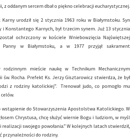
ii, z oddanym sercem dbał o piękno celebracji eucharystycznej.
 Karny urodził się 2 stycznia 1963 roku w Białymstoku. Syn
y i Konstantego Karnych, był trzecim synem. Już 13 stycznia
został ochrzczony w kościele Wniebowzięcia Najświętszej
i Panny w Białymstoku, a w 1977 przyjął sakrament
w rodzinnym mieście naukę w Technikum Mechanicznym
 św. Rocha. Prefekt Ks. Jerzy Gisztarowicz stwierdza, że był
zi z rodziny katolickiej”. Trenował judo, co pomogło mu
 celów.
 o wstąpienie do Stowarzyszenia Apostolstwa Katolickiego. W
 głosem Chrystusa, chcę służyć wiernie Bogu i ludziom, w myśl
i realizacji swojego powołania.” W kolejnych latach stwierdził,
ć przynależności do rodziny.