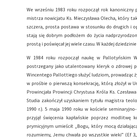
We wrześniu 1983 roku rozpoczął rok kanoniczny p
mistrza nowicjatu Ks. Mieczysława Olecha, który ta
szczera, prosta postawa w stosunku do drugich i 
stają się dobrym podłożem do życia nadprzyrodzon
prostą i poświęcał jej wiele czasu. W każdej dziedzini
W 1984 roku rozpoczął naukę w Pallotyńskim 
postrzegany jako utalentowany kleryk o zdrowej po
Wincentego Pallottiego służyć ludziom, prowadząc ż
w prośbie o pierwszą konsekrację, którą złożył w U
Prowincjała Prowincji Chrystusa Króla Ks. Czesława
Studia zakończył uzyskaniem tytułu magistra teolo
1990 r.). 5 maja 1990 roku w kościele seminaryjn
przyjął święcenia kapłańskie poprzez modlitwę k
prymicyjnym umieścił: „Bogu, który mocą działając
rozumiemy, Jemu chwała po wszystkie wieki” (Ef 3,