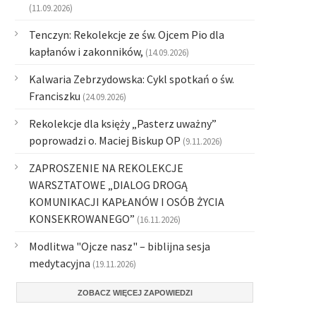
(11.09.2026)
Tenczyn: Rekolekcje ze św. Ojcem Pio dla
kapłanów i zakonników,
(14.09.2026)
Kalwaria Zebrzydowska: Cykl spotkań o św.
Franciszku
(24.09.2026)
Rekolekcje dla księży „Pasterz uważny”
poprowadzi o. Maciej Biskup OP
(9.11.2026)
ZAPROSZENIE NA REKOLEKCJE
WARSZTATOWE „DIALOG DROGĄ
KOMUNIKACJI KAPŁANÓW I OSÓB ŻYCIA
KONSEKROWANEGO”
(16.11.2026)
Modlitwa "Ojcze nasz" – biblijna sesja
medytacyjna
(19.11.2026)
ZOBACZ WIĘCEJ ZAPOWIEDZI