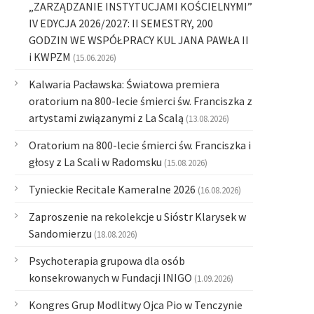
„ZARZĄDZANIE INSTYTUCJAMI KOŚCIELNYMI”
IV EDYCJA 2026/2027: II SEMESTRY, 200
GODZIN WE WSPÓŁPRACY KUL JANA PAWŁA II
i KWPZM
(15.06.2026)
Kalwaria Pacławska: Światowa premiera
oratorium na 800-lecie śmierci św. Franciszka z
artystami związanymi z La Scalą
(13.08.2026)
Oratorium na 800-lecie śmierci św. Franciszka i
głosy z La Scali w Radomsku
(15.08.2026)
Tynieckie Recitale Kameralne 2026
(16.08.2026)
Zaproszenie na rekolekcje u Sióstr Klarysek w
Sandomierzu
(18.08.2026)
Psychoterapia grupowa dla osób
konsekrowanych w Fundacji INIGO
(1.09.2026)
Kongres Grup Modlitwy Ojca Pio w Tenczynie