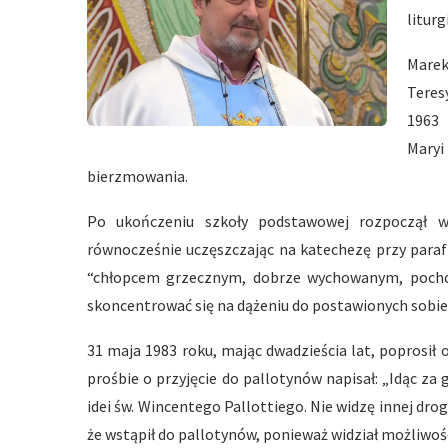
liturg
Marek
Teres
1963 
Mary
bierzmowania.
Po ukończeniu szkoły podstawowej rozpoczął 
równocześnie uczęszczając na katechezę przy parafii
“chłopcem grzecznym, dobrze wychowanym, pochod
skoncentrować się na dążeniu do postawionych sobie
31 maja 1983 roku, mając dwadzieścia lat, poprosił
prośbie o przyjęcie do pallotynów napisał: „Idąc za
idei św. Wincentego Pallottiego. Nie widzę innej drog
że wstąpił do pallotynów, ponieważ widział możliwoś