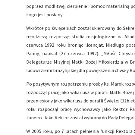
poprzez modlitwę, cierpienie i pomoc materialną p
kogo jest posłany.
Wkrótce po święceniach został skierowany do Sekret
młodzieżą rozpoczął studia misjologiczne na Akade
czerwca 1992 roku broniąc licencjat. Niedługo po
Panny, napisał (27 czerwca 1992): „Miłość Chrys
Delegaturze Misyjnej Matki Bożej Miłosierdzia w Bra
ludowi ziemi brazylijskiej dla powiększenia chwały Bo
Po pozytywnym rozpatrzeniu prośby Ks. Marek rozpoc
rozpoczął pracę jako wikariusz w parafii Matki Bożej 
przeniesiony jako wikariusz do parafii Świętej Elżbie
roku rozpoczął pracę wychowawcy jako Rektor P
Janeiro. Jako Rektor został wybrany do Rady Delegat
W 2005 roku, po 7 latach pełnienia funkcji Rektor