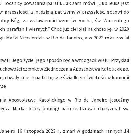
5. rocznicy powstania parafii. Jak sam mówi: „Jubileusz jest
 w przeszłości, z nadzieją patrzymy w przyszłość, gotowi do
 dobry Bóg, za wstawiennictwem św. Rocha, św. Wincentego
ich parafian i wiernych.” Choć już cierpiał na chorobę, w 2020
ii Matki Miłosierdzia w Rio de Janeiro, a w 2023 roku został
wili. Jego życie, jego sposób bycia wzbogacił wielu. Przykład
a duchowości członków Zjednoczenia Apostolstwa Katolickiego.
nej chwały i niech nadal będzie świadkiem świętości w komunii
rze.
enia Apostolstwa Katolickiego w Rio de Janeiro jesteśmy
siędza Marka, który pomógł nam realizować charyzmat św.
 Janeiro 16 listopada 2023 r., zmarł w godzinach rannych 14