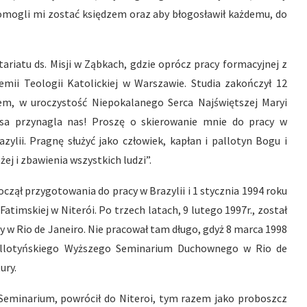
omogli mi zostać księdzem oraz aby błogosławił każdemu, do
ariatu ds. Misji w Ząbkach, gdzie oprócz pracy formacyjnej z
mii Teologii Katolickiej w Warszawie. Studia zakończył 12
tem, w uroczystość Niepokalanego Serca Najświętszej Maryi
tusa przynagla nas! Proszę o skierowanie mnie do pracy w
zylii. Pragnę służyć jako człowiek, kapłan i pallotyn Bogu i
żej i zbawienia wszystkich ludzi”.
zął przygotowania do pracy w Brazylii i 1 stycznia 1994 roku
Fatimskiej w Niterói. Po trzech latach, 9 lutego 1997r., został
ty w Rio de Janeiro. Nie pracował tam długo, gdyż 8 marca 1998
allotyńskiego Wyższego Seminarium Duchownego w Rio de
ury.
a Seminarium, powrócił do Niteroi, tym razem jako proboszcz