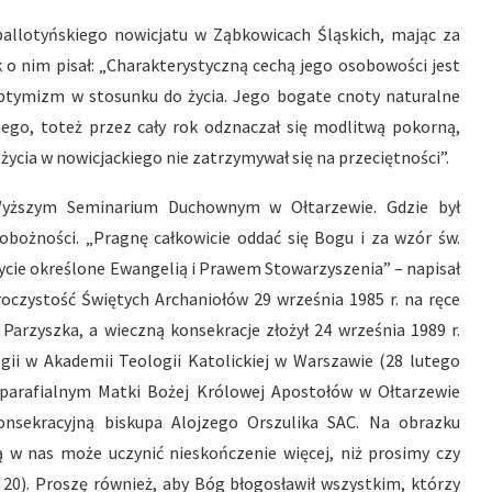
allotyńskiego nowicjatu w Ząbkowicach Śląskich, mając za
k o nim pisał: „Charakterystyczną cechą jego osobowości jest
optymizm w stosunku do życia. Jego bogate cnoty naturalne
ego, toteż przez cały rok odznaczał się modlitwą pokorną,
e życia w nowicjackiego nie zatrzymywał się na przeciętności”.
Wyższym Seminarium Duchownym w Ołtarzewie. Gdzie był
bożności. „Pragnę całkowicie oddać się Bogu i za wzór św.
ycie określone Ewangelią i Prawem Stowarzyszenia” – napisał
roczystość Świętych Archaniołów 29 września 1985 r. na ręce
 Parzyszka, a wieczną konsekracje złożył 24 września 1989 r.
gii w Akademii Teologii Katolickiej w Warszawie (28 lutego
o-parafialnym Matki Bożej Królowej Apostołów w Ołtarzewie
onsekracyjną biskupa Alojzego Orszulika SAC. Na obrazku
ą w nas może uczynić nieskończenie więcej, niż prosimy czy
 20). Proszę również, aby Bóg błogosławił wszystkim, którzy