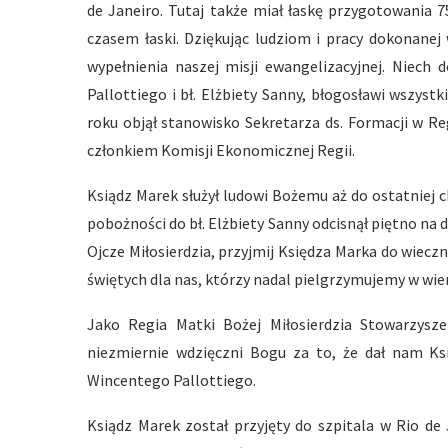
de Janeiro. Tutaj także miał łaskę przygotowania 7
czasem łaski. Dziękując ludziom i pracy dokonanej
wypełnienia naszej misji ewangelizacyjnej. Niech
Pallottiego i bł. Elżbiety Sanny, błogosławi wszystk
roku objął stanowisko Sekretarza ds. Formacji w Reg
członkiem Komisji Ekonomicznej Regii.
Ksiądz Marek służył ludowi Bożemu aż do ostatniej ch
pobożności do bł. Elżbiety Sanny odcisnął piętno n
Ojcze Miłosierdzia, przyjmij Księdza Marka do wiecz
świętych dla nas, którzy nadal pielgrzymujemy w wie
Jako Regia Matki Bożej Miłosierdzia Stowarzysz
niezmiernie wdzięczni Bogu za to, że dał nam K
Wincentego Pallottiego.
Ksiądz Marek został przyjęty do szpitala w Rio de