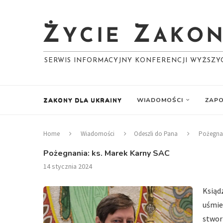
SERWIS INFORMACYJNY KONFERENCJI WYŻSZ
ZAKONY DLA UKRAINY
WIADOMOŚCI
ZAPO
Home
Wiadomości
Odeszli do Pana
Pożegnan
Pożegnania: ks. Marek Karny SAC
14 stycznia 2024
Ksiąd
uśmi
stwor