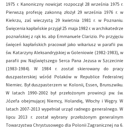
1975 r. Kanoniczny nowicjat rozpoczął 28 września 1975 r.
Pierwszą profesję zakonną złożył 29 września 1976 r. w
Kiekrzu, zaś wieczystą 29 kwietnia 1981 r. w Poznaniu.
Święcenia kapłańskie przyjął 25 maja 1982 r. w archikatedrze
poznańskiej z rąk ks. abp Emmanuele Clarizio. Po przyjęciu
święceń kapłańskich pracował jako wikariusz w parafii pw.
św. Katarzyny Aleksandryjskiej w Goleniowie (1982-1983), w
parafii pw. Najświętszego Serca Pana Jezusa w Szczecinie
(1983-1984). W 1984 r. został skierowany do pracy
duszpasterskiej wśród Polaków w Republice Federalnej
Niemiec. Był duszpasterzem w: Kolonii, Essen, Brunszwiku.
W latach 1990-2002 był przełożonym prowincji pw. św.
Józefa obejmującej Niemcy, Holandię, Włochy i Węgry. W
latach 2007-2013 wypełniał urząd radnego generalnego. W
lipcu 2013 r. został wybrany przełożonym generalnym
Towarzystwa Chrystusowego dla Polonii Zagranicznej na 6.