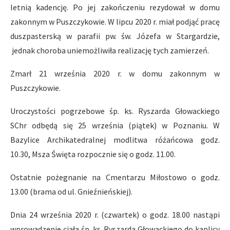
letnią kadencję. Po jej zakończeniu rezydował w domu
zakonnym w Puszczykowie. W lipcu 2020 r. miał podjąć pracę
duszpasterską w parafii pw. św. Józefa w Stargardzie,
jednak choroba uniemożliwiła realizację tych zamierzeń.
Zmarł 21 września 2020 r. w domu zakonnym w
Puszczykowie.
Uroczystości pogrzebowe śp. ks. Ryszarda Głowackiego
SChr odbędą się 25 września (piątek) w Poznaniu. W
Bazylice Archikatedralnej modlitwa różańcowa godz.
10.30, Msza Święta rozpocznie się o godz. 11.00.
Ostatnie pożegnanie na Cmentarzu Miłostowo o godz.
13.00 (brama od ul. Gnieźnieńskiej).
Dnia 24 września 2020 r. (czwartek) o godz. 18.00 nastąpi
wprowadzenie ciała śp. ks. Ryszarda Głowackiego do kaplicy