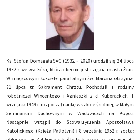
Ks. Stefan Domagała SAC (1932 – 2020) urodził się 24 lipca
1932 r. we wsi Góra, która obecnie jest częścią miasta Żnin.
W miejscowym kościele parafialnym św. Marcina otrzymał
31 lipca tr. Sakrament Chrztu. Pochodził z rodziny
robotniczej Wincentego i Agnieszki z d. Kuberackich. 1
września 1949 r. rozpoczął naukę w szkole średniej, w Małym
Seminarium Duchownym w Wadowicach na Kopcu.
Następnie wstąpił do Stowarzyszenia Apostolstwa
Katolickiego (Księża Pallotyni) i 8 września 1952 r. został
obłóczony w Ząbkowicach Śląskich przez ks. prowincjała