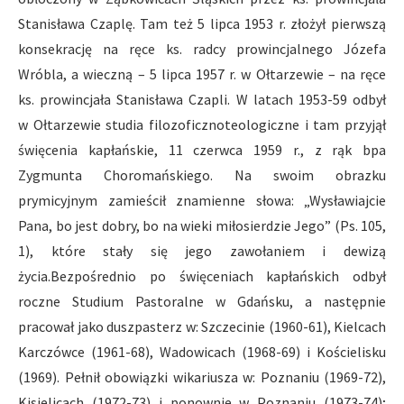
Stanisława Czaplę. Tam też 5 lipca 1953 r. złożył pierwszą
konsekrację na ręce ks. radcy prowincjalnego Józefa
Wróbla, a wieczną – 5 lipca 1957 r. w Ołtarzewie – na ręce
ks. prowincjała Stanisława Czapli.
W latach 1953-59 odbył
w Ołtarzewie studia filozoficznoteologiczne i tam przyjął
święcenia kapłańskie, 11 czerwca 1959 r., z rąk bpa
Zygmunta Choromańskiego. Na swoim obrazku
prymicyjnym zamieścił znamienne słowa: „Wysławiajcie
Pana, bo jest dobry, bo na wieki miłosierdzie Jego” (Ps. 105,
1), które stały się jego zawołaniem i dewizą
życia.Bezpośrednio po święceniach kapłańskich odbył
roczne Studium Pastoralne w Gdańsku, a następnie
pracował jako duszpasterz w: Szczecinie (1960-61), Kielcach
Karczówce (1961-68), Wadowicach (1968-69) i Kościelisku
(1969). Pełnił obowiązki wikariusza w: Poznaniu (1969-72),
Kisielicach (1972-73) i ponownie w Poznaniu (1973-74);