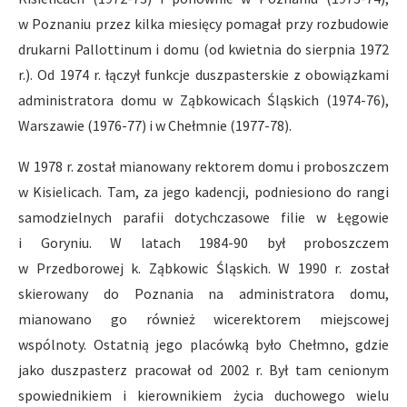
w Poznaniu przez kilka miesięcy pomagał przy rozbudowie
drukarni Pallottinum i domu (od kwietnia do sierpnia 1972
r.). Od 1974 r. łączył funkcje duszpasterskie z obowiązkami
administratora domu w Ząbkowicach Śląskich (1974-76),
Warszawie (1976-77) i w Chełmnie (1977-78).
W 1978 r. został mianowany rektorem domu i proboszczem
w Kisielicach. Tam, za jego kadencji, podniesiono do rangi
samodzielnych parafii dotychczasowe filie w Łęgowie
i Goryniu. W latach 1984-90 był proboszczem
w Przedborowej k. Ząbkowic Śląskich. W 1990 r. został
skierowany do Poznania na administratora domu,
mianowano go również wicerektorem miejscowej
wspólnoty. Ostatnią jego placówką było Chełmno, gdzie
jako duszpasterz pracował od 2002 r. Był tam cenionym
spowiednikiem i kierownikiem życia duchowego wielu