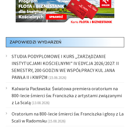
ZAPOWIEDZI WYDARZEŃ
STUDIA PODYPLOMOWE I KURS „ZARZĄDZANIE
INSTYTUCJAMI KOŚCIELNYMI” IV EDYCJA 2026/2027: II
SEMESTRY, 200 GODZIN WE WSPÓŁPRACY KUL JANA
PAWŁA II i KWPZM
(15.06.2026)
Kalwaria Pacławska: Światowa premiera oratorium na
800-lecie śmierci św. Franciszka z artystami związanymi
z La Scalą
(13.08.2026)
Oratorium na 800-lecie śmierci św. Franciszka i głosy z La
Scali w Radomsku
(15.08.2026)