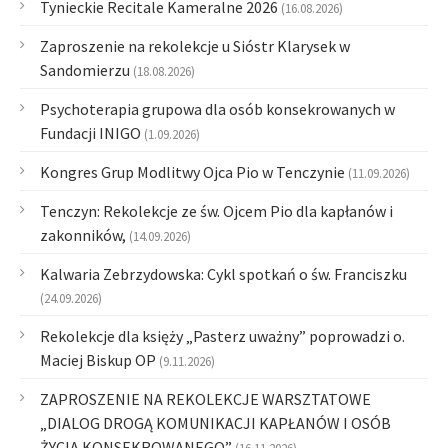
Tynieckie Recitale Kameralne 2026
(16.08.2026)
Zaproszenie na rekolekcje u Sióstr Klarysek w
Sandomierzu
(18.08.2026)
Psychoterapia grupowa dla osób konsekrowanych w
Fundacji INIGO
(1.09.2026)
Kongres Grup Modlitwy Ojca Pio w Tenczynie
(11.09.2026)
Tenczyn: Rekolekcje ze św. Ojcem Pio dla kapłanów i
zakonników,
(14.09.2026)
Kalwaria Zebrzydowska: Cykl spotkań o św. Franciszku
(24.09.2026)
Rekolekcje dla księży „Pasterz uważny” poprowadzi o.
Maciej Biskup OP
(9.11.2026)
ZAPROSZENIE NA REKOLEKCJE WARSZTATOWE
„DIALOG DROGĄ KOMUNIKACJI KAPŁANÓW I OSÓB
ŻYCIA KONSEKROWANEGO”