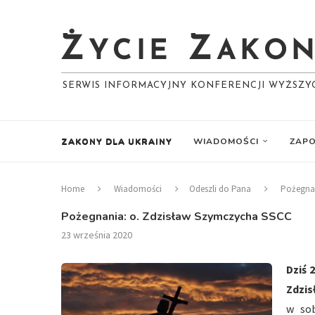
SERWIS INFORMACYJNY KONFERENCJI WYŻSZ
ZAKONY DLA UKRAINY
WIADOMOŚCI
ZAPO
Home
Wiadomości
Odeszli do Pana
Pożegnan
Pożegnania: o. Zdzisław Szymczycha SSCC
23 września 2020
Dziś 
Zdzi
w sob