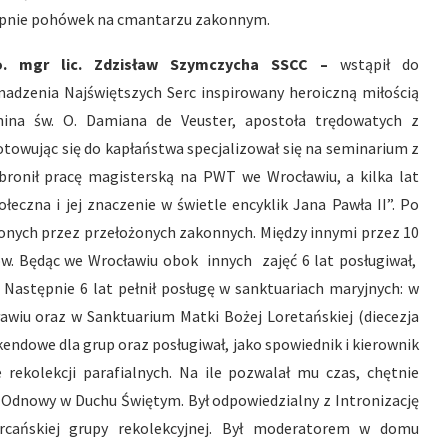
pnie pohówek na cmantarzu zakonnym.
o. mgr lic. Zdzisław Szymczycha SSCC –
wstąpił do
adzenia Najświętszych Serc inspirowany heroiczną miłością
nina św. O. Damiana de Veuster, apostoła trędowatych z
otowując się do kapłaństwa specjalizował się na seminarium z
Obronił pracę magisterską na PWT we Wrocławiu, a kilka lat
łeczna i jej znaczenie w świetle encyklik Jana Pawła II”. Po
zonych przez przełożonych zakonnych. Między innymi przez 10
nów. Będąc we Wrocławiu obok innych zajęć 6 lat posługiwał,
Następnie 6 lat pełnił posługę w sanktuariach maryjnych: w
awiu oraz w Sanktuarium Matki Bożej Loretańskiej (diecezja
endowe dla grup oraz posługiwał, jako spowiednik i kierownik
rekolekcji parafialnych. Na ile pozwalał mu czas, chętnie
 i Odnowy w Duchu Świętym. Był odpowiedzialny z Intronizację
rcańskiej grupy rekolekcyjnej. Był moderatorem w domu