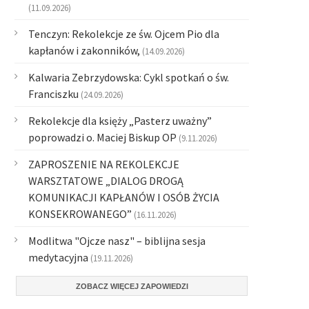
(11.09.2026)
Tenczyn: Rekolekcje ze św. Ojcem Pio dla
kapłanów i zakonników,
(14.09.2026)
Kalwaria Zebrzydowska: Cykl spotkań o św.
Franciszku
(24.09.2026)
Rekolekcje dla księży „Pasterz uważny”
poprowadzi o. Maciej Biskup OP
(9.11.2026)
ZAPROSZENIE NA REKOLEKCJE
WARSZTATOWE „DIALOG DROGĄ
KOMUNIKACJI KAPŁANÓW I OSÓB ŻYCIA
KONSEKROWANEGO”
(16.11.2026)
Modlitwa "Ojcze nasz" – biblijna sesja
medytacyjna
(19.11.2026)
ZOBACZ WIĘCEJ ZAPOWIEDZI