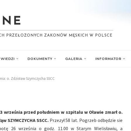
YCH PRZEŁOŻONYCH ZAKONÓW MĘSKICH W POLSCE
WIEDZI
DOKUMENTY
GALERIA
INFORMATOR
ia: o. Zdzisław Szymczycha SSCC
23 września przed południem w szpitalu w Oławie zmarł o.
słąw SZYMCZYCHA SSCC.
Przezył 58 lat. Pogrzeb odbędzie sie
otę 26 września o godz. 11.00 w Starym Wielisławiu, a