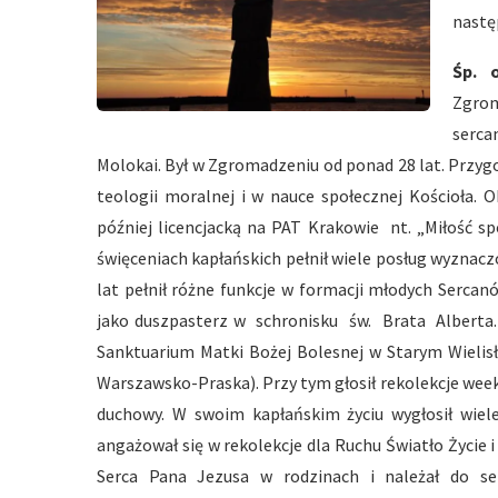
nastę
Śp. 
Zgrom
serca
Molokai. Był w Zgromadzeniu od ponad 28 lat. Przyg
teologii moralnej i w nauce społecznej Kościoła. 
później licencjacką na PAT Krakowie nt. „Miłość spo
święceniach kapłańskich pełnił wiele posług wyznac
lat pełnił różne funkcje w formacji młodych Serca
jako duszpasterz w schronisku św. Brata Alberta. 
Sanktuarium Matki Bożej Bolesnej w Starym Wielisł
Warszawsko-Praska). Przy tym głosił rekolekcje week
duchowy. W swoim kapłańskim życiu wygłosił wiele 
angażował się w rekolekcje dla Ruchu Światło Życie
Serca Pana Jezusa w rodzinach i należał do se