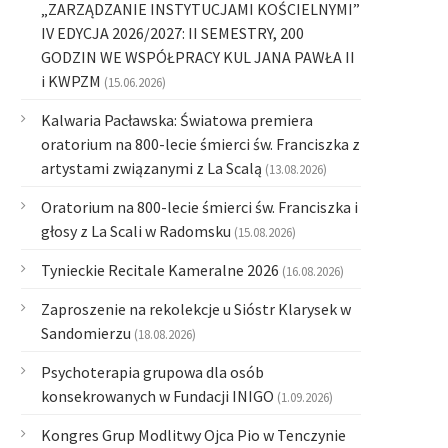
„ZARZĄDZANIE INSTYTUCJAMI KOŚCIELNYMI”
IV EDYCJA 2026/2027: II SEMESTRY, 200
GODZIN WE WSPÓŁPRACY KUL JANA PAWŁA II
i KWPZM
(15.06.2026)
Kalwaria Pacławska: Światowa premiera
oratorium na 800-lecie śmierci św. Franciszka z
artystami związanymi z La Scalą
(13.08.2026)
Oratorium na 800-lecie śmierci św. Franciszka i
głosy z La Scali w Radomsku
(15.08.2026)
Tynieckie Recitale Kameralne 2026
(16.08.2026)
Zaproszenie na rekolekcje u Sióstr Klarysek w
Sandomierzu
(18.08.2026)
Psychoterapia grupowa dla osób
konsekrowanych w Fundacji INIGO
(1.09.2026)
Kongres Grup Modlitwy Ojca Pio w Tenczynie