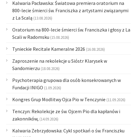
Kalwaria Pacławska: Światowa premiera oratorium na
800-lecie śmierci św. Franciszka z artystami związanymi
z La Scalą
(13.08.2026)
Oratorium na 800-lecie śmierci św. Franciszka i głosy z La
Scali w Radomsku
(15.08.2026)
Tynieckie Recitale Kameralne 2026
(16.08.2026)
Zaproszenie na rekolekcje u Sióstr Klarysek w
Sandomierzu
(18.08.2026)
Psychoterapia grupowa dla osób konsekrowanych w
Fundacji INIGO
(1.09.2026)
Kongres Grup Modlitwy Ojca Pio w Tenczynie
(11.09.2026)
Tenczyn: Rekolekcje ze św. Ojcem Pio dla kapłanów i
zakonników,
(14.09.2026)
Kalwaria Zebrzydowska: Cykl spotkań o św. Franciszku