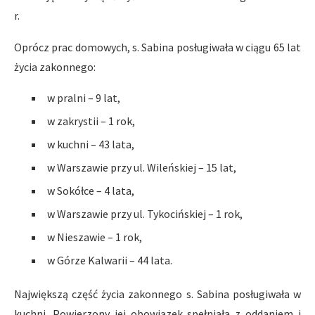
r.
Oprócz prac domowych, s. Sabina posługiwała w ciągu 65 lat
życia zakonnego:
w pralni – 9 lat,
w zakrystii – 1 rok,
w kuchni – 43 lata,
w Warszawie przy ul. Wileńskiej – 15 lat,
w Sokółce – 4 lata,
w Warszawie przy ul. Tykocińskiej – 1 rok,
w Nieszawie – 1 rok,
w Górze Kalwarii – 44 lata.
Największą część życia zakonnego s. Sabina posługiwała w
kuchni. Powierzony jej obowiązek spełniała z oddaniem i