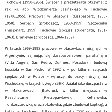
Tuchowie (1950-1956). Święcenia prezbiteratu otrzymał z
rąk ks. abp. Włodzimierza Jasińskiego w Tuchowie
(19.06.1955). Pracował w Głogowie (duszpasterz, 1956-
1958), Serbach (proboszcz, 1958-1959), Szczecinku
(misjonarz, 1959), Tuchowie (socjusz studentatu, 1961-
1963), Braniewie (proboszcz, 1966-1969).
W latach 1969-1992 pracował w placówkach misyjnych w
Argentynie, zajmując się duszpasterstwem parafialnym
(Villa Angela, San Pedro, Quilmes, Posadas) i budową
kościoła w San Pedro. W 1992 r. – po kilku miesiącach
spędzonych w Polsce – wyruszył do pracy misyjnej na
Wschodzie, w krajach byłego ZSRR. Działał jako duszpasterz
w Makarowcach (Białoruś), w kilku miejscach w
Kazachstanie (Pietropawłowsk, Kellerowka,
Tonkoszurowka, oraz Sokołówka, gdzie zbudował kaplicę), a
także w Truskawcu (Ukraina). W roku 2003 powrócił do