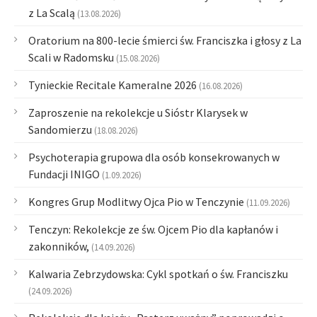
z La Scalą
(13.08.2026)
Oratorium na 800-lecie śmierci św. Franciszka i głosy z La
Scali w Radomsku
(15.08.2026)
Tynieckie Recitale Kameralne 2026
(16.08.2026)
Zaproszenie na rekolekcje u Sióstr Klarysek w
Sandomierzu
(18.08.2026)
Psychoterapia grupowa dla osób konsekrowanych w
Fundacji INIGO
(1.09.2026)
Kongres Grup Modlitwy Ojca Pio w Tenczynie
(11.09.2026)
Tenczyn: Rekolekcje ze św. Ojcem Pio dla kapłanów i
zakonników,
(14.09.2026)
Kalwaria Zebrzydowska: Cykl spotkań o św. Franciszku
(24.09.2026)