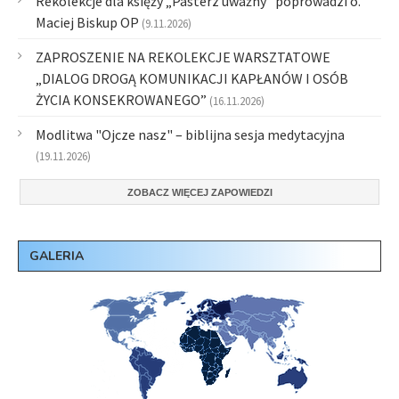
Rekolekcje dla księży „Pasterz uważny” poprowadzi o.
Maciej Biskup OP
(9.11.2026)
ZAPROSZENIE NA REKOLEKCJE WARSZTATOWE
„DIALOG DROGĄ KOMUNIKACJI KAPŁANÓW I OSÓB
ŻYCIA KONSEKROWANEGO”
(16.11.2026)
Modlitwa "Ojcze nasz" – biblijna sesja medytacyjna
(19.11.2026)
ZOBACZ WIĘCEJ ZAPOWIEDZI
GALERIA