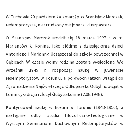
W Tuchowie 29 października zmarł śp. o. Stanisław Marczak,
redemptorysta, niestrudzony misjonarz i duszpasterz.
O. Stanisław Marczak urodził się 18 marca 1927 r. w m.
Mariantów k. Konina, jako siódme z dziesięciorga dzieci
Antoniego i Marianny. Uczęszczał do szkoły powszechnej w
Gębicach. W czasie wojny rodzina została wysiedlona. We
wrześniu 1945 r. rozpoczął naukę w juwenacie
redemptorystów w Toruniu, a po dwóch latach wstąpił do
Zgromadzenia Najświętszego Odkupiciela. Odbył nowicjat w
Łomnicy-Zdroju i złożył śluby zakonne (2.08.1948).
Kontynuował naukę w liceum w Toruniu (1948-1950), a
następnie odbył studia filozoficzno-teologiczne w
Wyższym Seminarium Duchownym Redemptorystów w