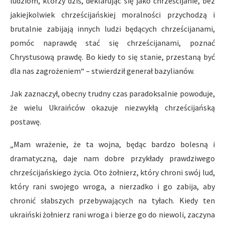
ludziom, którzy dziś, deklarując się jako chrześcijanie, bez
jakiejkolwiek chrześcijańskiej moralności przychodzą i
brutalnie zabijają innych ludzi będących chrześcijanami,
pomóc naprawdę stać się chrześcijanami, poznać
Chrystusową prawdę. Bo kiedy to się stanie, przestaną być
dla nas zagrożeniem“ – stwierdził generał bazylianów.
Jak zaznaczył, obecny trudny czas paradoksalnie powoduje,
że wielu Ukraińców okazuje niezwykłą chrześcijańską
postawę.
„Mam wrażenie, że ta wojna, będąc bardzo bolesną i
dramatyczną, daje nam dobre przykłady prawdziwego
chrześcijańskiego życia. Oto żołnierz, który chroni swój lud,
który rani swojego wroga, a nierzadko i go zabija, aby
chronić słabszych przebywających na tyłach. Kiedy ten
ukraiński żołnierz rani wroga i bierze go do niewoli, zaczyna