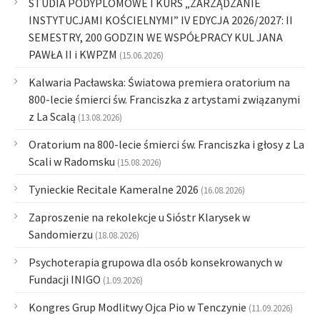
STUDIA PODYPLOMOWE I KURS „ZARZĄDZANIE
INSTYTUCJAMI KOŚCIELNYMI” IV EDYCJA 2026/2027: II
SEMESTRY, 200 GODZIN WE WSPÓŁPRACY KUL JANA
PAWŁA II i KWPZM
(15.06.2026)
Kalwaria Pacławska: Światowa premiera oratorium na
800-lecie śmierci św. Franciszka z artystami związanymi
z La Scalą
(13.08.2026)
Oratorium na 800-lecie śmierci św. Franciszka i głosy z La
Scali w Radomsku
(15.08.2026)
Tynieckie Recitale Kameralne 2026
(16.08.2026)
Zaproszenie na rekolekcje u Sióstr Klarysek w
Sandomierzu
(18.08.2026)
Psychoterapia grupowa dla osób konsekrowanych w
Fundacji INIGO
(1.09.2026)
Kongres Grup Modlitwy Ojca Pio w Tenczynie
(11.09.2026)