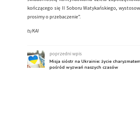
kończącego się II Soboru Watykańskiego, wystosowa
prosimy o przebaczenie”.
ts/KAI
poprzedni wpis
Misja sióstr na Ukrainie: życie charyzmate
pośród wyzwań naszych czasów