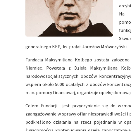
arcyb
Na n
pomoc
funkc
Skwor
generalnego KEP, ks. prałat Jarosław Mrówczyński.
Fundacja Maksymiliana Kolbego została założona 
Niemiec. Powstała z Dzieła Maksymiliana Kol
narodowosocjalistycznych obozów koncentracyjny
wspiera około 5000 ocalałych z obozów koncentracyj
m.in. pomocy finansowej, organizuje opiekę domową,
Celem Fundacji jest przyczynienie się do wzmoc
zaangażowanie w sprawy ofiar niesprawiedliwości i 
podkreślono działania na rzecz pojednania w opa
świadomością kontynuowania dzieła zapoczątkowan