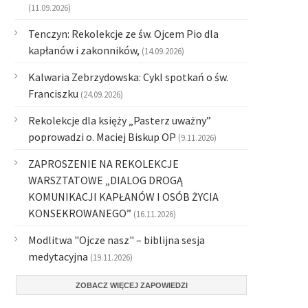
(11.09.2026)
Tenczyn: Rekolekcje ze św. Ojcem Pio dla
kapłanów i zakonników,
(14.09.2026)
Kalwaria Zebrzydowska: Cykl spotkań o św.
Franciszku
(24.09.2026)
Rekolekcje dla księży „Pasterz uważny”
poprowadzi o. Maciej Biskup OP
(9.11.2026)
ZAPROSZENIE NA REKOLEKCJE
WARSZTATOWE „DIALOG DROGĄ
KOMUNIKACJI KAPŁANÓW I OSÓB ŻYCIA
KONSEKROWANEGO”
(16.11.2026)
Modlitwa "Ojcze nasz" – biblijna sesja
medytacyjna
(19.11.2026)
ZOBACZ WIĘCEJ ZAPOWIEDZI