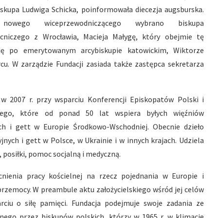
iskupa Ludwiga Schicka, poinformowała diecezja augsburska.
owego wiceprzewodniczącego wybrano biskupa
niczego z Wrocławia, Macieja Małygę, który obejmie tę
ję po emerytowanym arcybiskupie katowickim, Wiktorze
cu. W zarządzie Fundacji zasiada także zastępca sekretarza
w 2007 r. przy wsparciu Konferencji Episkopatów Polski i
bego, które od ponad 50 lat wspiera byłych więźniów
ch i gett w Europie Środkowo-Wschodniej. Obecnie dzieło
nych i gett w Polsce, w Ukrainie i w innych krajach. Udziela
 posiłki, pomoc socjalną i medyczną.
nienia pracy kościelnej na rzecz pojednania w Europie i
przemocy. W preambule aktu założycielskiego wśród jej celów
rciu o siłę pamięci. Fundacja podejmuje swoje zadania ze
ego przez biskupów polskich, którzy w 1965 r. w klimacie