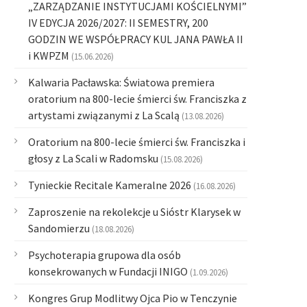
„ZARZĄDZANIE INSTYTUCJAMI KOŚCIELNYMI”
IV EDYCJA 2026/2027: II SEMESTRY, 200
GODZIN WE WSPÓŁPRACY KUL JANA PAWŁA II
i KWPZM
(15.06.2026)
Kalwaria Pacławska: Światowa premiera
oratorium na 800-lecie śmierci św. Franciszka z
artystami związanymi z La Scalą
(13.08.2026)
Oratorium na 800-lecie śmierci św. Franciszka i
głosy z La Scali w Radomsku
(15.08.2026)
Tynieckie Recitale Kameralne 2026
(16.08.2026)
Zaproszenie na rekolekcje u Sióstr Klarysek w
Sandomierzu
(18.08.2026)
Psychoterapia grupowa dla osób
konsekrowanych w Fundacji INIGO
(1.09.2026)
Kongres Grup Modlitwy Ojca Pio w Tenczynie