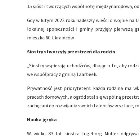
15 sióstr tworzących wspólnotę międzynarodową, odn
Gdy w lutym 2022 roku nadeszły wieści o wojnie na Uk
lokalnej społeczności i gminy przyjęły pierwszą 
mieszka 60 Ukraińców.
Siostry stworzyły przestrzeń dla rodzin
„Siostry wspierają uchodźców, dbając o to, aby rod
we współpracy z gminą Laarbeek.
Prywatność jest priorytetem: każda rodzina ma w
pracach domowych, a ogród stał się wspólną przestrze
zachęcani do rozwijania swoich talentów w sztuce, mu
Nauka języka
W wieku 83 lat siostra Ingeborg Müller odgry