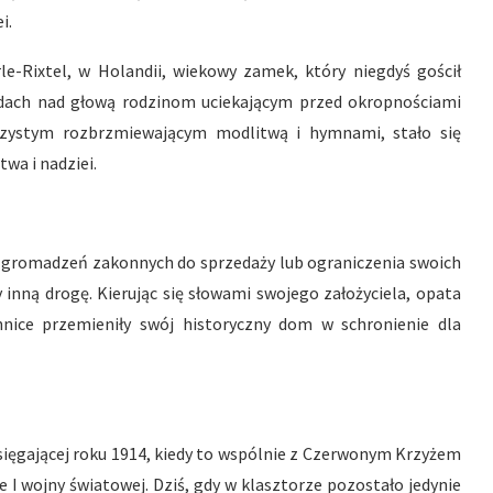
i.
le-Rixtel, w Holandii, wiekowy zamek, który niegdyś gościł
je dach nad głową rodzinom uciekającym przed okropnościami
rzystym rozbrzmiewającym modlitwą i hymnami, stało się
wa i nadziei.
e zgromadzeń zakonnych do sprzedaży lub ograniczenia swoich
 inną drogę. Kierując się słowami swojego założyciela, opata
nnice przemieniły swój historyczny dom w schronienie dla
, sięgającej roku 1914, kiedy to wspólnie z Czerwonym Krzyżem
e I wojny światowej. Dziś, gdy w klasztorze pozostało jedynie