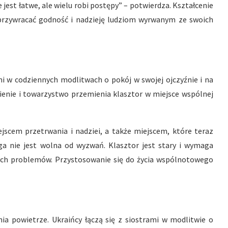
e jest łatwe, ale wielu robi postępy” – potwierdza. Kształcenie
przywracać godność i nadzieję ludziom wyrwanym ze swoich
ami w codziennych modlitwach o pokój w swojej ojczyźnie i na
nienie i towarzystwo przemienia klasztor w miejsce wspólnej
ejscem przetrwania i nadziei, a także miejscem, które teraz
ga nie jest wolna od wyzwań. Klasztor jest stary i wymaga
ych problemów. Przystosowanie się do życia wspólnotowego
ia powietrze. Ukraińcy łączą się z siostrami w modlitwie o