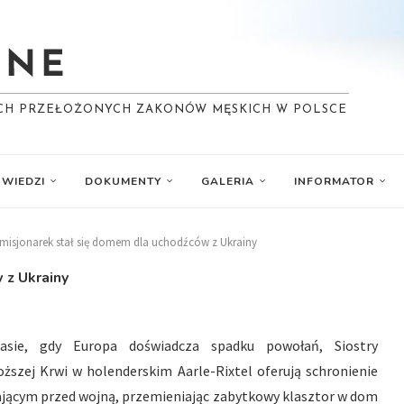
YCH PRZEŁOŻONYCH ZAKONÓW MĘSKICH W POLSCE
WIEDZI
DOKUMENTY
GALERIA
INFORMATOR
isjonarek stał się domem dla uchodźców z Ukrainy
 z Ukrainy
asie, gdy Europa doświadcza spadku powołań, Siostry
oższej Krwi w holenderskim Aarle-Rixtel oferują schronienie
ającym przed wojną, przemieniając zabytkowy klasztor w dom