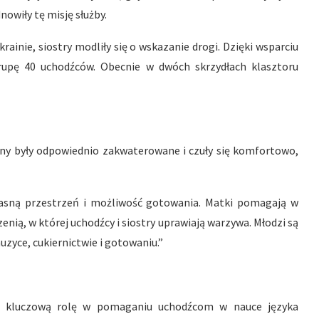
owiły tę misję służby.
rainie, siostry modliły się o wskazanie drogi. Dzięki wsparciu
grupę 40 uchodźców. Obecnie w dwóch skrzydłach klasztoru
ziny były odpowiednio zakwaterowane i czuły się komfortowo,
łasną przestrzeń i możliwość gotowania. Matki pomagają w
nią, w której uchodźcy i siostry uprawiają warzywa. Młodzi są
zyce, cukiernictwie i gotowaniu.”
wa kluczową rolę w pomaganiu uchodźcom w nauce języka