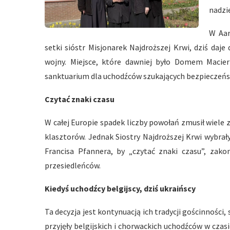
nadzie
W Aar
setki sióstr Misjonarek Najdroższej Krwi, dziś da
wojny. Miejsce, które dawniej było Domem Macie
sanktuarium dla uchodźców szukających bezpieczeńst
Czytać znaki czasu
W całej Europie spadek liczby powołań zmusił wiel
klasztorów. Jednak Siostry Najdroższej Krwi wybrały
Francisa Pfannera, by „czytać znaki czasu”, zako
przesiedleńców.
Kiedyś uchodźcy belgijscy, dziś ukraińscy
Ta decyzja jest kontynuacją ich tradycji gościnności
przyjęły belgijskich i chorwackich uchodźców w czasi