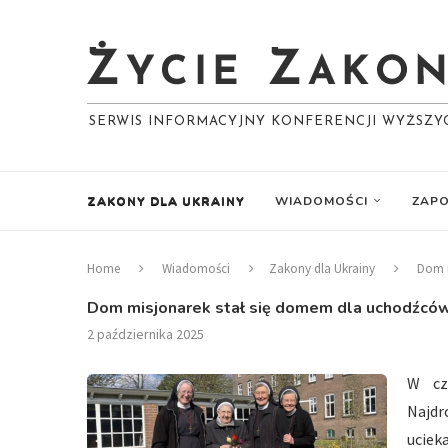
SERWIS INFORMACYJNY KONFERENCJI WYŻSZ
ZAKONY DLA UKRAINY
WIADOMOŚCI
ZAPO
Home
Wiadomości
Zakony dla Ukrainy
Dom m
Dom misjonarek stał się domem dla uchodźców
2 października 2025
W cz
Najdr
uciek