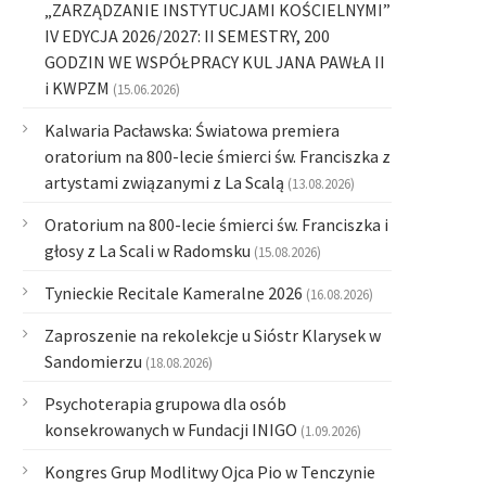
„ZARZĄDZANIE INSTYTUCJAMI KOŚCIELNYMI”
IV EDYCJA 2026/2027: II SEMESTRY, 200
GODZIN WE WSPÓŁPRACY KUL JANA PAWŁA II
i KWPZM
(15.06.2026)
Kalwaria Pacławska: Światowa premiera
oratorium na 800-lecie śmierci św. Franciszka z
artystami związanymi z La Scalą
(13.08.2026)
Oratorium na 800-lecie śmierci św. Franciszka i
głosy z La Scali w Radomsku
(15.08.2026)
Tynieckie Recitale Kameralne 2026
(16.08.2026)
Zaproszenie na rekolekcje u Sióstr Klarysek w
Sandomierzu
(18.08.2026)
Psychoterapia grupowa dla osób
konsekrowanych w Fundacji INIGO
(1.09.2026)
Kongres Grup Modlitwy Ojca Pio w Tenczynie