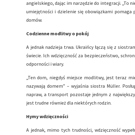
angielskiego, dając im narzędzie do integracji. „To ni
umiejętności i dzielenie się obowiązkami pomaga 
domów.
Codzienne modlitwy o pokój
A jednak nadzieja trwa. Ukraińcy łączą się z siostr
świecie. Ich wdzięczność za bezpieczeństwo, schro
odporności i wiary.
„Ten dom, niegdyś miejsce modlitwy, jest teraz mi
nazywają domem” – wyjaśnia siostra Müller. Posłu
napraw, a transport pozostaje jednym z największ
jest trudne również dla niektórych rodzin.
Hymy wdzięczności
A jednak, mimo tych trudności, wdzięczność wypełn