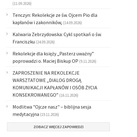
(11.09.2026)
Tenczyn: Rekolekcje ze św. Ojcem Pio dla
kapłanów i zakonników,
(14.09.2026)
Kalwaria Zebrzydowska: Cykl spotkań o św.
Franciszku
(24.09.2026)
Rekolekcje dla księży „Pasterz uważny”
poprowadzi o. Maciej Biskup OP
(9.11.2026)
ZAPROSZENIE NA REKOLEKCJE
WARSZTATOWE „DIALOG DROGĄ
KOMUNIKACJI KAPŁANÓW I OSÓB ŻYCIA
KONSEKROWANEGO”
(16.11.2026)
Modlitwa "Ojcze nasz" – biblijna sesja
medytacyjna
(19.11.2026)
ZOBACZ WIĘCEJ ZAPOWIEDZI