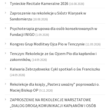
Tynieckie Recitale Kameralne 2026
(16.08.2026)
Zaproszenie na rekolekcje u Sióstr Klarysek w
Sandomierzu
(18.08.2026)
Psychoterapia grupowa dla osób konsekrowanych w
Fundacji INIGO
(1.09.2026)
Kongres Grup Modlitwy Ojca Pio w Tenczynie
(11.09.2026)
Tenczyn: Rekolekcje ze św. Ojcem Pio dla kapłanów i
zakonników,
(14.09.2026)
Kalwaria Zebrzydowska: Cykl spotkań o św. Franciszku
(24.09.2026)
Rekolekcje dla księży „Pasterz uważny” poprowadzi o.
Maciej Biskup OP
(9.11.2026)
ZAPROSZENIE NA REKOLEKCJE WARSZTATOWE
„DIALOG DROGĄ KOMUNIKACJI KAPŁANÓW I OSÓB