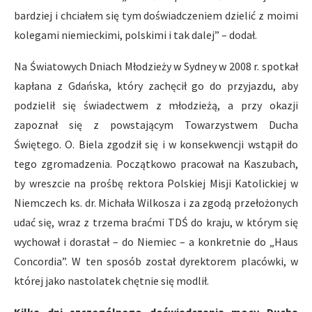
bardziej i chciałem się tym doświadczeniem dzielić z moimi
kolegami niemieckimi, polskimi i tak dalej” – dodał.
Na Światowych Dniach Młodzieży w Sydney w 2008 r. spotkał
kapłana z Gdańska, który zachęcił go do przyjazdu, aby
podzielił się świadectwem z młodzieżą, a przy okazji
zapoznał się z powstającym Towarzystwem Ducha
Świętego. O. Biela zgodził się i w konsekwencji wstąpił do
tego zgromadzenia. Początkowo pracował na Kaszubach,
by wreszcie na prośbę rektora Polskiej Misji Katolickiej w
Niemczech ks. dr. Michała Wilkosza i za zgodą przełożonych
udać się, wraz z trzema braćmi TDŚ do kraju, w którym się
wychował i dorastał – do Niemiec – a konkretnie do „Haus
Concordia”. W ten sposób został dyrektorem placówki, w
której jako nastolatek chętnie się modlił.
Kilka dni szczególnego doświadczania mocy Ducha