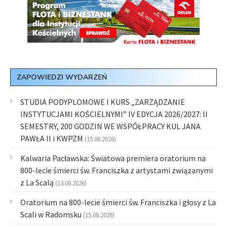
ZAPOWIEDZI WYDARZEŃ
STUDIA PODYPLOMOWE I KURS „ZARZĄDZANIE
INSTYTUCJAMI KOŚCIELNYMI” IV EDYCJA 2026/2027: II
SEMESTRY, 200 GODZIN WE WSPÓŁPRACY KUL JANA
PAWŁA II i KWPZM
(15.06.2026)
Kalwaria Pacławska: Światowa premiera oratorium na
800-lecie śmierci św. Franciszka z artystami związanymi
z La Scalą
(13.08.2026)
Oratorium na 800-lecie śmierci św. Franciszka i głosy z La
Scali w Radomsku
(15.08.2026)