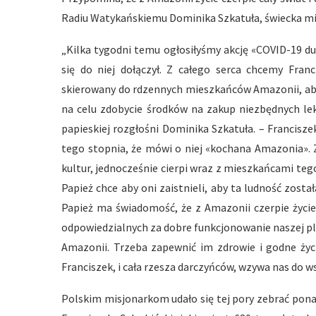
Radiu Watykańskiemu Dominika Szkatuła, świecka mis
„Kilka tygodni temu ogłosiłyśmy akcję «COVID-19 dus
się do niej dołączył. Z całego serca chcemy Franc
skierowany do rdzennych mieszkańców Amazonii, aby
na celu zdobycie środków na zakup niezbędnych le
papieskiej rozgłośni Dominika Szkatuła. – Francisz
tego stopnia, że mówi o niej «kochana Amazonia». 
kultur, jednocześnie cierpi wraz z mieszkańcami teg
Papież chce aby oni zaistnieli, aby ta ludność zost
Papież ma świadomość, że z Amazonii czerpie życie
odpowiedzialnych za dobre funkcjonowanie naszej p
Amazonii. Trzeba zapewnić im zdrowie i godne życ
Franciszek, i cała rzesza darczyńców, wzywa nas do 
Polskim misjonarkom udało się tej pory zebrać ponad 