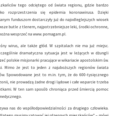
szkańców tego odciętego od świata regionu, gdzie bardzo
bko rozprzestrzenia się epidemia koronawirusa. Dzięki
anym funduszom dostarczyły już do najodleglejszych wiosek
wsze butle z tlenem, najpotrzebniejsze leki, środki ochronne,
” można wesprzeć na www. pomagam.pl.
ny wirus, ale także głód. W szpitalach nie ma już miejsc.
zególnie dramatyczna sytuacja jest w leżących w dżungli
zeć polskie misjonarki pracujące w wikariacie apostolskim św.
i. Mimo że jest to jeden z najuboższych regionów świata
w. Spowodowane jest to m.in. tym, że do 600-tysięcznego
onii, nie prowadzą żadne drogi lądowe i całe wsparcie trzeba
tatkami. W ten sam sposób chroniąca przed śmiercią pomoc
 medycznego.
zywa nas do współodpowiedzialności za drugiego człowieka.
 i dlatego musimy ratować jej rdzennych mieszkańców” – mówi