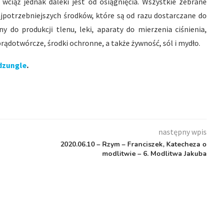
h, wciąż jednak daleki jest od osiągnięcia. Wszystkie zebrane
potrzebniejszych środków, które są od razu dostarczane do
y do produkcji tlenu, leki, aparaty do mierzenia ciśnienia,
ądotwórcze, środki ochronne, a także żywność, sól i mydło.
dzungle
.
następny wpis
2020.06.10 – Rzym – Franciszek, Katecheza o
modlitwie – 6. Modlitwa Jakuba