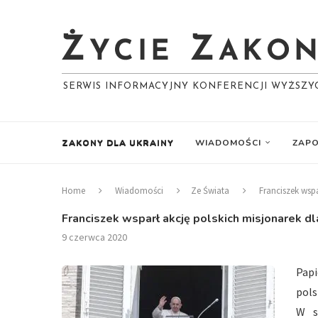
SERWIS INFORMACYJNY KONFERENCJI WYŻSZ
ZAKONY DLA UKRAINY
WIADOMOŚCI
ZAPO
Home
Wiadomości
Ze Świata
Franciszek wsp
Franciszek wsparł akcję polskich misjonarek d
9 czerwca 2020
Papi
pols
W s