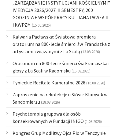
„ZARZĄDZANIE INSTYTUCJAMI KOŚCIELNYMI”
IV EDYCJA 2026/2027: II SEMESTRY, 200
GODZIN WE WSPÓŁPRACY KUL JANA PAWŁA II
i KWPZM
(15.06.2026)
Kalwaria Pacławska: Światowa premiera
oratorium na 800-lecie śmierci św. Franciszka z
artystami związanymi z La Scalą
(13.08.2026)
Oratorium na 800-lecie śmierci św. Franciszka i
głosy z La Scali w Radomsku
(15.08.2026)
Tynieckie Recitale Kameralne 2026
(16.08.2026)
Zaproszenie na rekolekcje u Sióstr Klarysek w
Sandomierzu
(18.08.2026)
Psychoterapia grupowa dla osób
konsekrowanych w Fundacji INIGO
(1.09.2026)
Kongres Grup Modlitwy Ojca Pio w Tenczynie