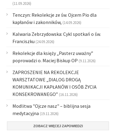
(11.09.2026)
Tenczyn: Rekolekcje ze św. Ojcem Pio dla
kapłanów i zakonników,
(14.09.2026)
Kalwaria Zebrzydowska: Cykl spotkań o św.
Franciszku
(24.09.2026)
Rekolekcje dla księży „Pasterz uważny”
poprowadzi o. Maciej Biskup OP
(9.11.2026)
ZAPROSZENIE NA REKOLEKCJE
WARSZTATOWE „DIALOG DROGĄ
KOMUNIKACJI KAPŁANÓW I OSÓB ŻYCIA
KONSEKROWANEGO”
(16.11.2026)
Modlitwa "Ojcze nasz" – biblijna sesja
medytacyjna
(19.11.2026)
ZOBACZ WIĘCEJ ZAPOWIEDZI