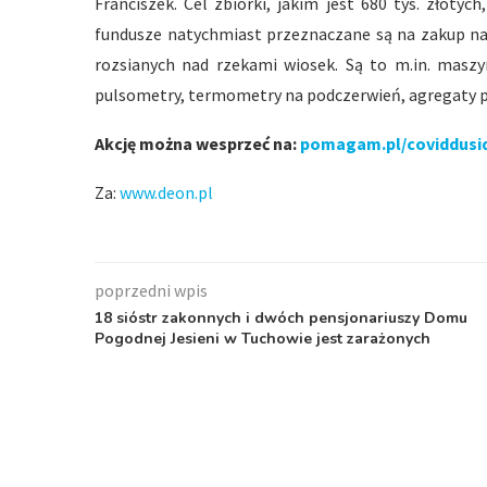
Franciszek. Cel zbiórki, jakim jest 680 tys. złotyc
fundusze natychmiast przeznaczane są na zakup naj
rozsianych nad rzekami wiosek. Są to m.in. maszyn
pulsometry, termometry na podczerwień, agregaty pr
Akcję można wesprzeć na:
pomagam.pl/coviddusi
Za:
www.deon.pl
poprzedni wpis
18 sióstr zakonnych i dwóch pensjonariuszy Domu
Pogodnej Jesieni w Tuchowie jest zarażonych