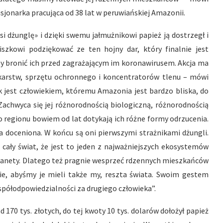
jonarka pracująca od 38 lat w peruwiańskiej Amazonii.
i dżunglę» i dzięki swemu jałmużnikowi papież ją dostrzegł i
iszkowi podziękować ze ten hojny dar, który finalnie jest
 bronić ich przed zagrażającym im koronawirusem. Akcja ma
karstw, sprzętu ochronnego i koncentratorów tlenu – mówi
ek jest człowiekiem, któremu Amazonia jest bardzo bliska, do
Zachwyca się jej różnorodnością biologiczną, różnorodnością
o regionu bowiem od lat dotykają ich różne formy odrzucenia.
ała doceniona. W końcu są oni pierwszymi strażnikami dżungli.
 cały świat, że jest to jeden z najważniejszych ekosystemów
lanety. Dlatego też pragnie wesprzeć rdzennych mieszkańców
ie, abyśmy je mieli także my, reszta świata. Swoim gestem
współodpowiedzialności za drugiego człowieka”.
170 tys. złotych, do tej kwoty 10 tys. dolarów dołożył papież