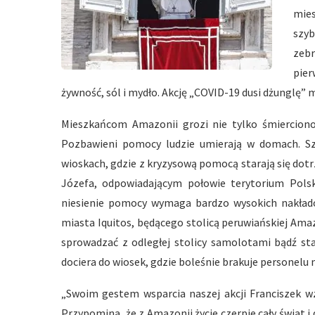
mie
szy
zebr
pier
żywność, sól i mydło. Akcję „COVID-19 dusi dżunglę
Mieszkańcom Amazonii grozi nie tylko śmiercionoś
Pozbawieni pomocy ludzie umierają w domach. Szc
wioskach, gdzie z kryzysową pomocą starają się dotr
Józefa, odpowiadającym połowie terytorium Polsk
niesienie pomocy wymaga bardzo wysokich nakładó
miasta Iquitos, będącego stolicą peruwiańskiej Amaz
sprowadzać z odległej stolicy samolotami bądź s
dociera do wiosek, gdzie boleśnie brakuje personelu
„Swoim gestem wsparcia naszej akcji Franciszek w
Przypomina, że z Amazonii życie czerpie cały świat