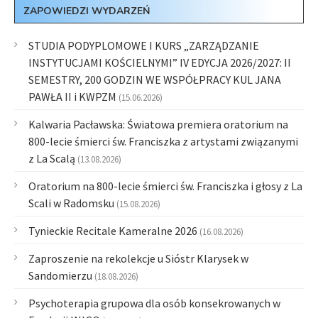
ZAPOWIEDZI WYDARZEŃ
STUDIA PODYPLOMOWE I KURS „ZARZĄDZANIE
INSTYTUCJAMI KOŚCIELNYMI” IV EDYCJA 2026/2027: II
SEMESTRY, 200 GODZIN WE WSPÓŁPRACY KUL JANA
PAWŁA II i KWPZM
(15.06.2026)
Kalwaria Pacławska: Światowa premiera oratorium na
800-lecie śmierci św. Franciszka z artystami związanymi
z La Scalą
(13.08.2026)
Oratorium na 800-lecie śmierci św. Franciszka i głosy z La
Scali w Radomsku
(15.08.2026)
Tynieckie Recitale Kameralne 2026
(16.08.2026)
Zaproszenie na rekolekcje u Sióstr Klarysek w
Sandomierzu
(18.08.2026)
Psychoterapia grupowa dla osób konsekrowanych w