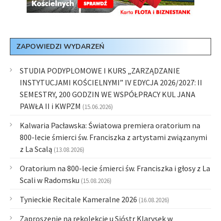
ZAPOWIEDZI WYDARZEŃ
STUDIA PODYPLOMOWE I KURS „ZARZĄDZANIE
INSTYTUCJAMI KOŚCIELNYMI” IV EDYCJA 2026/2027: II
SEMESTRY, 200 GODZIN WE WSPÓŁPRACY KUL JANA
PAWŁA II i KWPZM
(15.06.2026)
Kalwaria Pacławska: Światowa premiera oratorium na
800-lecie śmierci św. Franciszka z artystami związanymi
z La Scalą
(13.08.2026)
Oratorium na 800-lecie śmierci św. Franciszka i głosy z La
Scali w Radomsku
(15.08.2026)
Tynieckie Recitale Kameralne 2026
(16.08.2026)
Zaproszenie na rekolekcje u Sióstr Klarysek w