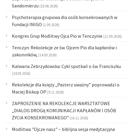
Sandomierzu
(18.08.2026)
Psychoterapia grupowa dla osób konsekrowanych w
Fundacji INIGO
(1.09.2026)
Kongres Grup Modlitwy Ojca Pio w Tenczynie
(11.09.2026)
Tenczyn: Rekolekcje ze św. Ojcem Pio dla kapłanów i
zakonników,
(14.09.2026)
Kalwaria Zebrzydowska: Cykl spotkań o św. Franciszku
(24.09.2026)
Rekolekcje dla księży „Pasterz uważny” poprowadzi o.
Maciej Biskup OP
(9.11.2026)
ZAPROSZENIE NA REKOLEKCJE WARSZTATOWE
„DIALOG DROGĄ KOMUNIKACJI KAPŁANÓW I OSÓB
ŻYCIA KONSEKROWANEGO”
(16.11.2026)
Modlitwa "Ojcze nasz" – biblijna sesja medytacyjna