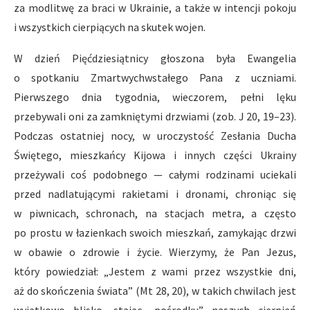
za modlitwę za braci w Ukrainie, a także w intencji pokoju
i wszystkich cierpiących na skutek wojen.
W dzień Pięćdziesiątnicy głoszona była Ewangelia
o spotkaniu Zmartwychwstałego Pana z uczniami.
Pierwszego dnia tygodnia, wieczorem, pełni lęku
przebywali oni za zamkniętymi drzwiami (zob. J 20, 19–23).
Podczas ostatniej nocy, w uroczystość Zesłania Ducha
Świętego, mieszkańcy Kijowa i innych części Ukrainy
przeżywali coś podobnego — całymi rodzinami uciekali
przed nadlatującymi rakietami i dronami, chroniąc się
w piwnicach, schronach, na stacjach metra, a często
po prostu w łazienkach swoich mieszkań, zamykając drzwi
w obawie o zdrowie i życie. Wierzymy, że Pan Jezus,
który powiedział: „Jestem z wami przez wszystkie dni,
aż do skończenia świata” (Mt 28, 20), w takich chwilach jest
wyjątkowo blisko, stając „pośrodku” naszych cierpień