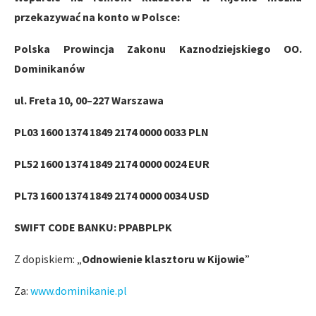
przekazywać na konto w Polsce:
Polska Prowincja Zakonu Kaznodziejskiego OO.
Dominikanów
ul. Freta 10, 00–227 Warszawa
PL03 1600 1374 1849 2174 0000 0033 PLN
PL52 1600 1374 1849 2174 0000 0024 EUR
PL73 1600 1374 1849 2174 0000 0034 USD
SWIFT CODE BANKU: PPABPLPK
Z dopiskiem: „
Odnowienie klasztoru w Kijowie
”
Za:
www.dominikanie.pl