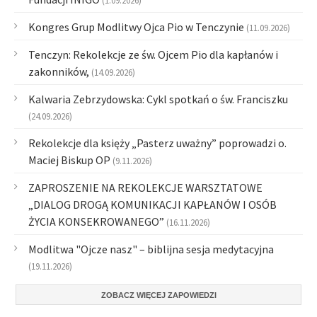
(1.09.2026)
Kongres Grup Modlitwy Ojca Pio w Tenczynie
(11.09.2026)
Tenczyn: Rekolekcje ze św. Ojcem Pio dla kapłanów i
zakonników,
(14.09.2026)
Kalwaria Zebrzydowska: Cykl spotkań o św. Franciszku
(24.09.2026)
Rekolekcje dla księży „Pasterz uważny” poprowadzi o.
Maciej Biskup OP
(9.11.2026)
ZAPROSZENIE NA REKOLEKCJE WARSZTATOWE
„DIALOG DROGĄ KOMUNIKACJI KAPŁANÓW I OSÓB
ŻYCIA KONSEKROWANEGO”
(16.11.2026)
Modlitwa "Ojcze nasz" – biblijna sesja medytacyjna
(19.11.2026)
ZOBACZ WIĘCEJ ZAPOWIEDZI