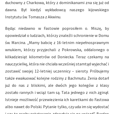
duchowny z Charkowa, który z dominikanami zna się już od
dawna. Był kiedyś wykładowcą naszego kijowskiego
Instytutu św. Tomasza z Akwinu.
Będąc niedawno w Fastowie poprosiłem o. Miszę, by
opowiedział o ludziach, którzy znaleźli schronienie w Domu
św. Marcina. „Mamy babcię z 16-letnim niepełnosprawnym
wnukiem, którzy przyjechali z Pokrowska, oddalonego o
kilkadziesiąt kilometrów od Doniecka. Teraz czekamy na
nauczycielkę, która nie chciała wcześniej stamtąd wyjechać i
zostawić swojej 12-letniej uczennicy – sieroty. Próbujemy
także ewakuować kolejne rodziny z Bachmutu. Żenia dotarł
już do nas z bliskimi, ale dwóch jego kolegów z klasy
zostało rannych i wciąż tam są. Tata jednego z nich zginął.
Istnieje możliwość przewiezienia ich karetkami do Fastowa
albo nawet do Polski. Pytanie tylko, czy uda im się wydostać
i czy te osoby ostatecznie zdecydują się na wyjazd”. Bardzo