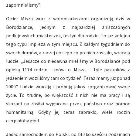
zapomnieliśmy”.
Ojciec Misza wraz z wolontariuszami organizują dziś w
Borodziance, jednym z najbardziej zniszczonych
podkijowskich miasteczek, festyn dla rodzin. To już kolejna
tego typu impreza w tym miejscu. Z każdym tygodniem do
swoich domów, a raczej do tego co po nich zostało, wracają
ludzie. „Jeszcze do niedawna mieliśmy w Borodziance pod
opieką 1114 rodzin – mówi o. Misza. – Tyle pakunków z
jedzeniem woziliśmy tam co tydzień. Teraz mamy już ponad
2000”. Ludzie wracają i próbują jakoś zorganizować swoje
życie. To trudne, bo większość z nich nie ma pracy i są
skazani na zasiłki wypłacane przez państwo oraz pomoc
humanitarną. Gdyby jej teraz zabrakło, wiele rodzin
cierpiałoby głód.
Jadąc samochodem do Polski, po blisko sześciu godzinach