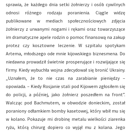
sprawia, że każdego dnia setki żołnierzy i osób cywilnych
odnosi różnego rodzaju poranienia. Ciągle widzę
publikowane w mediach społecznościowych zdjęcia
żołnierzy z urwanymi nogami i rękami oraz towarzyszące
im dramatyczne apele rodzin o pomoc finansową na zakup
protez czy kosztowne leczenie. W szpitalu spotykam
Artema, młodszego ode mnie kijowskiego biznesmena. Do
niedawna prowadził świetnie prosperujące i rozwijające się
firmy. Kiedy wybuchła wojna zdecydował się bronić Ukrainy.
„Uznałem, że to nie czas na zarabianie pieniędzy –
opowiada. – Kiedy Rosjanie stali pod Kijowem zgłosiłem się
do policji, a później, jako żołnierz poszedłem na front”.
Walcząc pod Bachmutem, w obwodzie donieckim, został
poraniony odłamkiem bomby kasetowej, który wbił mu się
w kolano. Pokazuje mi drobinę metalu wielkości ziarenka
ryżu, którą chirurg dopiero co wyjął mu z kolana. Jego