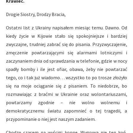
Krawiec.
Drogie Siostry, Drodzy Bracia,
Ostatni list z Ukrainy napisałem miesiąc temu. Dawno. Od
kiedy życie w Kijowie stało się spokojniejsze i bardziej
zwyczajne, trudniej zabrać się do pisania. Przyzwyczajenie,
zmęczenie powtarzającymi się alarmami lotniczymi i
zaczynaniem dnia od sprawdzania w telefonie, gdzie w nocy
spadły bomby i ile jest ofiar, obawa, żeby nie powtarzać
tego, co i tak już wiadomo… wszystko to po trosze złożyło
się na moje ociąganie się z pisaniem. To niedobrze, bo
rozmawiając z braćmi w Ukrainie oraz wolontariuszami,
powtarzamy zgodnie – nie wolno wolnemu i
demokratycznemu światu zapomnieć o tej tragedii, a
przypominanie o niej jest naszym zadaniem.
Chodzę czasem na wyścigi konne. Wygrywa nie ten koń,