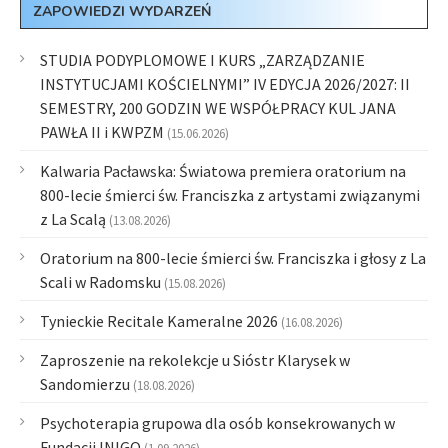
ZAPOWIEDZI WYDARZEŃ
STUDIA PODYPLOMOWE I KURS „ZARZĄDZANIE
INSTYTUCJAMI KOŚCIELNYMI” IV EDYCJA 2026/2027: II
SEMESTRY, 200 GODZIN WE WSPÓŁPRACY KUL JANA
PAWŁA II i KWPZM
(15.06.2026)
Kalwaria Pacławska: Światowa premiera oratorium na
800-lecie śmierci św. Franciszka z artystami związanymi
z La Scalą
(13.08.2026)
Oratorium na 800-lecie śmierci św. Franciszka i głosy z La
Scali w Radomsku
(15.08.2026)
Tynieckie Recitale Kameralne 2026
(16.08.2026)
Zaproszenie na rekolekcje u Sióstr Klarysek w
Sandomierzu
(18.08.2026)
Psychoterapia grupowa dla osób konsekrowanych w
Fundacji INIGO