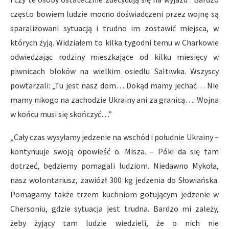
często bowiem ludzie mocno doświadczeni przez wojnę są
sparaliżowani sytuacją i trudno im zostawić miejsca, w
których żyją. Widziałem to kilka tygodni temu w Charkowie
odwiedzając rodziny mieszkające od kilku miesięcy w
piwnicach bloków na wielkim osiedlu Saltiwka. Wszyscy
powtarzali: „Tu jest nasz dom… Dokąd mamy jechać… Nie
mamy nikogo na zachodzie Ukrainy ani za granicą…. Wojna
w końcu musi się skończyć…”
„Cały czas wysyłamy jedzenie na wschód i południe Ukrainy –
kontynuuje swoją opowieść o. Misza. – Póki da się tam
dotrzeć, będziemy pomagali ludziom. Niedawno Mykoła,
nasz wolontariusz, zawiózł 300 kg jedzenia do Słowiańska.
Pomagamy także trzem kuchniom gotującym jedzenie w
Chersoniu, gdzie sytuacja jest trudna. Bardzo mi zależy,
żeby żyjący tam ludzie wiedzieli, że o nich nie