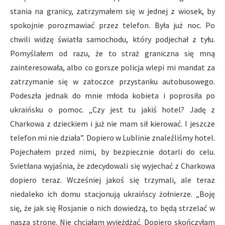
stania na granicy, zatrzymałem się w jednej z wiosek, by
spokojnie porozmawiać przez telefon. Była już noc. Po
chwili widzę światła samochodu, który podjechał z tyłu.
Pomyślałem od razu, że to straż graniczna się mną
zainteresowała, albo co gorsze policja wlepi mi mandat za
zatrzymanie się w zatoczce przystanku autobusowego.
Podeszła jednak do mnie młoda kobieta i poprosiła po
ukraińsku o pomoc. „Czy jest tu jakiś hotel? Jadę z
Charkowa z dzieckiem i już nie mam sił kierować. I jeszcze
telefon mi nie działa”. Dopiero w Lublinie znaleźliśmy hotel.
Pojechałem przed nimi, by bezpiecznie dotarli do celu.
Svietłana wyjaśnia, że zdecydowali się wyjechać z Charkowa
dopiero teraz. Wcześniej jakoś się trzymali, ale teraz
niedaleko ich domu stacjonują ukraińscy żołnierze. „Boję
się, że jak się Rosjanie o nich dowiedzą, to będą strzelać w
naszą stronę. Nie chciałam wyjeżdżać. Dopiero skończyłam