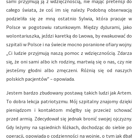
sami przyjmują ją z wdzięcznością, nie mając pretensji do
całego świata, że coś im się należy. Podobną obserwacją
podzieliła się ze mną ostatnio Sylwia, która pracuje w
Polsce w pogotowiu ratunkowym. Między dyżurami, jako
wolontariuszka, jeździ karetką do Lwowa, by ewakuować do
szpitali w Polsce i na świecie mocno poranione ofiary wojny.
„Ci ludzie przyjmują naszą pomoc z wdzięcznością. Zdarza
się, że oni sami albo ich rodziny, martwią się o nas, czy nie
jesteśmy głodni albo zmęczeni. Różnią się od naszych
polskich pacjentów” – opowiada.
Jestem bardzo zbudowany postawą takich ludzi jak Artem.
To dobra lekcja patriotyzmu. Mój szpitalny znajomy dzięki
pieniądzom i kontaktom mógłby się przecież schować
przed armią. Zdecydował się jednak bronić swojej ojczyzny.
Gdy leżymy na sąsiednich łóżkach, dochodząc do siebie po
operacji, opowiada o codzienności na wojnie, o tym jak dbał