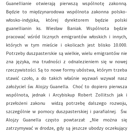
Guanellianie otwierają pierwszą wspólnotę zakonną.
Będzie to międzynarodowa wspólnota zakonna polsko-
włosko-indyjska, której dyrektorem będzie polski
guanellianin ks. Wiesław Baniak. Wspólnota będzie
pracować wśród licznych emigrantów włoskich i innych,
których w tym mieście i okolicach jest blisko 10.000.
Potrzeby duszpasterskie są wielkie, wielu emigrantów nie
zna języka, ma trudności z odnalezieniem się w nowej
rzeczywistości. Są to nowe formy ubóstwa, którym trzeba
stawić czoło, a do takich właśnie wyzwań wzywał nasz
założyciel św. Alojzy Guanella. Choć to dopiero pierwsza
wspólnota, jednak i Arcybiskup Robert Zollitsch jak i
przełożeni zakonu widzą potrzebę dalszego rozwoju,
szczególnie w pomocy duszpasterskiej i parafialnej. Św.
Alojzy Guanella często powtarzał: „Nie można się
zatrzymywać w drodze, gdy są jeszcze ubodzy oczekujący