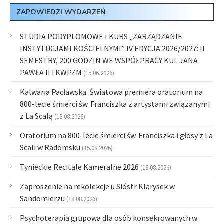
ZAPOWIEDZI WYDARZEŃ
STUDIA PODYPLOMOWE I KURS „ZARZĄDZANIE
INSTYTUCJAMI KOŚCIELNYMI” IV EDYCJA 2026/2027: II
SEMESTRY, 200 GODZIN WE WSPÓŁPRACY KUL JANA
PAWŁA II i KWPZM
(15.06.2026)
Kalwaria Pacławska: Światowa premiera oratorium na
800-lecie śmierci św. Franciszka z artystami związanymi
z La Scalą
(13.08.2026)
Oratorium na 800-lecie śmierci św. Franciszka i głosy z La
Scali w Radomsku
(15.08.2026)
Tynieckie Recitale Kameralne 2026
(16.08.2026)
Zaproszenie na rekolekcje u Sióstr Klarysek w
Sandomierzu
(18.08.2026)
Psychoterapia grupowa dla osób konsekrowanych w