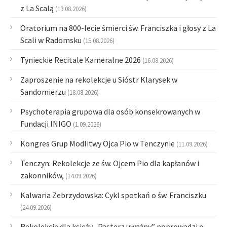
z La Scalą
(13.08.2026)
Oratorium na 800-lecie śmierci św. Franciszka i głosy z La
Scali w Radomsku
(15.08.2026)
Tynieckie Recitale Kameralne 2026
(16.08.2026)
Zaproszenie na rekolekcje u Sióstr Klarysek w
Sandomierzu
(18.08.2026)
Psychoterapia grupowa dla osób konsekrowanych w
Fundacji INIGO
(1.09.2026)
Kongres Grup Modlitwy Ojca Pio w Tenczynie
(11.09.2026)
Tenczyn: Rekolekcje ze św. Ojcem Pio dla kapłanów i
zakonników,
(14.09.2026)
Kalwaria Zebrzydowska: Cykl spotkań o św. Franciszku
(24.09.2026)
Rekolekcje dla księży „Pasterz uważny” poprowadzi o.