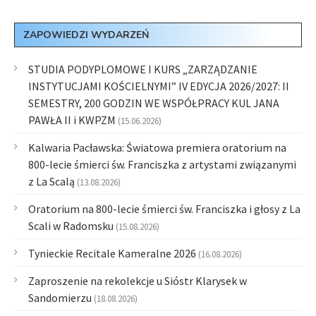
ZAPOWIEDZI WYDARZEŃ
STUDIA PODYPLOMOWE I KURS „ZARZĄDZANIE
INSTYTUCJAMI KOŚCIELNYMI” IV EDYCJA 2026/2027: II
SEMESTRY, 200 GODZIN WE WSPÓŁPRACY KUL JANA
PAWŁA II i KWPZM
(15.06.2026)
Kalwaria Pacławska: Światowa premiera oratorium na
800-lecie śmierci św. Franciszka z artystami związanymi
z La Scalą
(13.08.2026)
Oratorium na 800-lecie śmierci św. Franciszka i głosy z La
Scali w Radomsku
(15.08.2026)
Tynieckie Recitale Kameralne 2026
(16.08.2026)
Zaproszenie na rekolekcje u Sióstr Klarysek w
Sandomierzu
(18.08.2026)