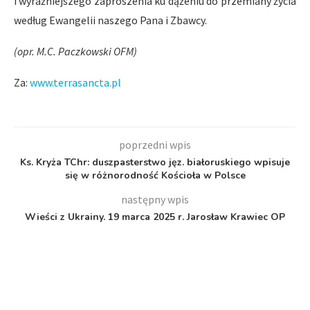
i wyraźniejszego zaproszenia ku dążeniu do przemiany życia
według Ewangelii naszego Pana i Zbawcy.
(opr. M.C. Paczkowski OFM)
Za:
www.terrasancta.pl
poprzedni wpis
Ks. Kryża TChr: duszpasterstwo jęz. białoruskiego wpisuje
się w różnorodność Kościoła w Polsce
następny wpis
Wieści z Ukrainy. 19 marca 2025 r. Jarosław Krawiec OP