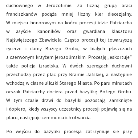
duchownego w Jerozolimie. Za liczną grupą braci
franciszkanów podąża mniej liczny kler diecezjalny.
W miejscu honorowym na końcu procesji idzie Patriarcha
w asyście kanoników oraz gwardiana klasztoru
Najświętszego Zbawiciela. Często procesji tej towarzyszą
rycerze i damy Bożego Grobu, w białych płaszczach
z czerwonym krzyżem jerozolimskim. Procesję „eskortuje”
także policja izraelska. W dwóch szeregach duchowni
przechodzą przez plac przy Bramie Jafskiej, a następnie
wchodzą w ciasne uliczki Starego Miasta. Po paru minutach
orszak Patriarchy dociera przed bazylikę Bożego Grobu.
W tym czasie drzwi do bazyliki pozostają zamknięte
i dopiero, kiedy wszyscy uczestnicy procesji pojawią się na
placu, następuje ceremonia ich otwarcia.
Po wejściu do bazyliki procesja zatrzymuje się przy