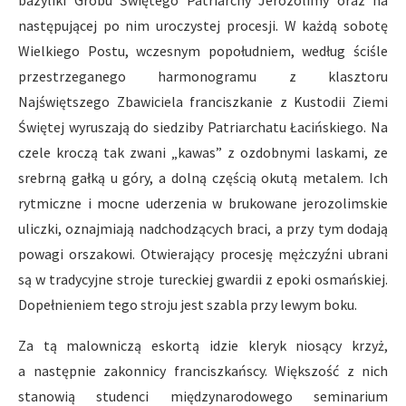
następującej po nim uroczystej procesji. W każdą sobotę
Wielkiego Postu, wczesnym popołudniem, według ściśle
przestrzeganego harmonogramu z klasztoru
Najświętszego Zbawiciela franciszkanie z Kustodii Ziemi
Świętej wyruszają do siedziby Patriarchatu Łacińskiego. Na
czele kroczą tak zwani „kawas” z ozdobnymi laskami, ze
srebrną gałką u góry, a dolną częścią okutą metalem. Ich
rytmiczne i mocne uderzenia w brukowane jerozolimskie
uliczki, oznajmiają nadchodzących braci, a przy tym dodają
powagi orszakowi. Otwierający procesję mężczyźni ubrani
są w tradycyjne stroje tureckiej gwardii z epoki osmańskiej.
Dopełnieniem tego stroju jest szabla przy lewym boku.
Za tą malowniczą eskortą idzie kleryk niosący krzyż,
a następnie zakonnicy franciszkańscy. Większość z nich
stanowią studenci międzynarodowego seminarium