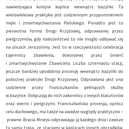
nawiedzająca kolejne kaplice wewnątrz bazyliki. Ta
wielowiekowa praktyka jest codziennym przypomnieniem
męki i zmartwychwstania Pańskiego. Ponadto jest to
pierwotna forma Drogi Krzyżowej, odprawianej przez
pielgrzymów, gdy nabożeństwo to nie mogło odbywać się
na ulicach Jerozolimy. Jest to w rzeczywistości celebracja
tajemnicy zbawienia, dokonanej przez śmierć
i zmartwychwstanie Zbawiciela. Liczba czternastu stacji,
jeszcze bardziej upodabnia procesję wewnątrz bazyliki do
pobożnej praktyki Drogi Krzyżowej. Odprawiana jest ona
codzienne przez franciszkanów pełniących służbę
w bazylice. Dołączają do nich zakonnicy z innych klasztorów
oraz wierni i pielgrzymi. Franciszkańska procesja, oprócz
celu duchowego, ma także na uwadze względy praktyczno –
prawne. Bracia Mniejsi odprawiając ją każdego dnia i zawsze
tą samą trasą, ze stacjami w kaplicach innych obrządków,