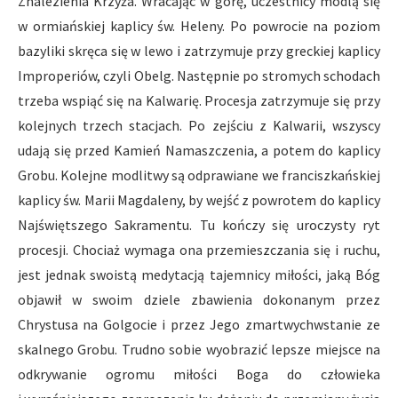
Znalezienia Krzyża. Wracając w górę, uczestnicy modlą się
w ormiańskiej kaplicy św. Heleny. Po powrocie na poziom
bazyliki skręca się w lewo i zatrzymuje przy greckiej kaplicy
Improperiów, czyli Obelg. Następnie po stromych schodach
trzeba wspiąć się na Kalwarię. Procesja zatrzymuje się przy
kolejnych trzech stacjach. Po zejściu z Kalwarii, wszyscy
udają się przed Kamień Namaszczenia, a potem do kaplicy
Grobu. Kolejne modlitwy są odprawiane we franciszkańskiej
kaplicy św. Marii Magdaleny, by wejść z powrotem do kaplicy
Najświętszego Sakramentu. Tu kończy się uroczysty ryt
procesji. Chociaż wymaga ona przemieszczania się i ruchu,
jest jednak swoistą medytacją tajemnicy miłości, jaką Bóg
objawił w swoim dziele zbawienia dokonanym przez
Chrystusa na Golgocie i przez Jego zmartwychwstanie ze
skalnego Grobu. Trudno sobie wyobrazić lepsze miejsce na
odkrywanie ogromu miłości Boga do człowieka