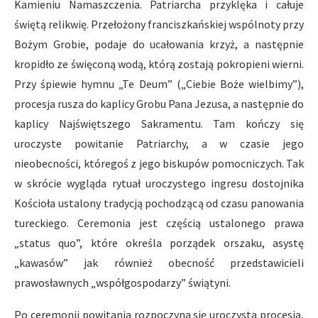
Kamieniu Namaszczenia. Patriarcha przyklęka i całuje
świętą relikwię. Przełożony franciszkańskiej wspólnoty przy
Bożym Grobie, podaje do ucałowania krzyż, a następnie
kropidło ze święconą wodą, którą zostają pokropieni wierni.
Przy śpiewie hymnu „Te Deum” („Ciebie Boże wielbimy”),
procesja rusza do kaplicy Grobu Pana Jezusa, a następnie do
kaplicy Najświętszego Sakramentu. Tam kończy się
uroczyste powitanie Patriarchy, a w czasie jego
nieobecności, któregoś z jego biskupów pomocniczych. Tak
w skrócie wygląda rytuał uroczystego ingresu dostojnika
Kościoła ustalony tradycją pochodzącą od czasu panowania
tureckiego. Ceremonia jest częścią ustalonego prawa
„status quo”, które określa porządek orszaku, asystę
„kawasów” jak również obecność przedstawicieli
prawosławnych „współgospodarzy” świątyni.
Po ceremonii powitania rozpoczyna się uroczysta procesja,