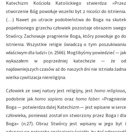
Katechizm Kościoła Katolickiego stwierdza: «Przez
stworzenie Bóg powołuje wszelki byt z nicości do istnienia.
(…) Nawet po utracie podobieństwa do Boga na skutek
popełnionego grzechu człowiek pozostaje obrazem swego
Stwórcy. Zachowuje pragnienie Boga, który powołuje go do
istnienia. Wszystkie religie świadczą o tym poszukiwaniu
właściwym dla ludzi» (n. 2566). Moglibyśmy powiedzieć — jak
wykazałem w poprzedniej katechezie — że od
najdawniejszych czasów aż do naszych dni nie istniała żadna
wielka cywilizacja niereligijna.
Człowiek ze swej natury jest religijny, jest
homo religiosus
,
podobnie jak
homo sapiens
oraz
homo faber
: «Pragnienie
Boga — potwierdza dalej Katechizm — jest wpisane w serce
człowieka, ponieważ został on stworzony przez Boga i dla
Boga» (n.27). Obraz Stwórcy jest wpisany w jego byt i
odczuwa on potrzebę znalezienia światła, by dać odpowiedź