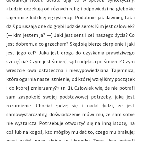
«Ludzie oczekują od różnych religii odpowiedzi na głębokie
tajemnice ludzkiej egzystencji. Podobnie jak dawniej, tak i
dziś poruszają one do głębi ludzkie serce: Kim jest człowiek?
[— kim jestem ja? —] Jaki jest sens i cel naszego życia? Co
jest dobrem, a co grzechem? Skąd się bierze cierpienie i jaki
jest jego cel? Jaka jest droga do uzyskania prawdziwego
szczęścia? Czym jest śmierć, sąd i odpłata po śmierci? Czym
wreszcie owa ostateczna i niewypowiedziana Tajemnica,
która ogarnia nasze istnienie, od której wzięliśmy początek
i do której zmierzamy?» (n. 1). Człowiek wie, że nie potrafi
sam zaspokoić swojej podstawowej potrzeby, jaką jest
rozumienie. Chociaż łudził się i nadal łudzi, że jest
samowystarczalny, doświadczenie mówi mu, że sam sobie
nie wystarcza. Potrzebuje otworzyć się na inną istotę, na
coś lub na kogoś, kto mógłby mu dać to, czego mu brakuje;
musi wyjść poza siebie w kierunku Tego, kto potrafi