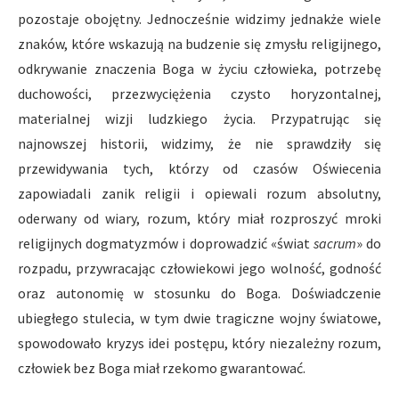
pozostaje obojętny. Jednocześnie widzimy jednakże wiele
znaków, które wskazują na budzenie się zmysłu religijnego,
odkrywanie znaczenia Boga w życiu człowieka, potrzebę
duchowości, przezwyciężenia czysto horyzontalnej,
materialnej wizji ludzkiego życia. Przypatrując się
najnowszej historii, widzimy, że nie sprawdziły się
przewidywania tych, którzy od czasów Oświecenia
zapowiadali zanik religii i opiewali rozum absolutny,
oderwany od wiary, rozum, który miał rozproszyć mroki
religijnych dogmatyzmów i doprowadzić «świat
sacrum
» do
rozpadu, przywracając człowiekowi jego wolność, godność
oraz autonomię w stosunku do Boga. Doświadczenie
ubiegłego stulecia, w tym dwie tragiczne wojny światowe,
spowodowało kryzys idei postępu, który niezależny rozum,
człowiek bez Boga miał rzekomo gwarantować.