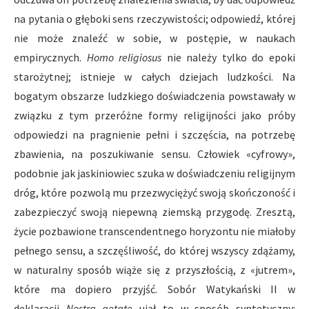
na pytania o głęboki sens rzeczywistości; odpowiedź, której
nie może znaleźć w sobie, w postępie, w naukach
empirycznych.
Homo religiosus
nie należy tylko do epoki
starożytnej; istnieje w całych dziejach ludzkości. Na
bogatym obszarze ludzkiego doświadczenia powstawały w
związku z tym przeróżne formy religijności jako próby
odpowiedzi na pragnienie pełni i szczęścia, na potrzebę
zbawienia, na poszukiwanie sensu. Człowiek «cyfrowy»,
podobnie jak jaskiniowiec szuka w doświadczeniu religijnym
dróg, które pozwolą mu przezwyciężyć swoją skończoność i
zabezpieczyć swoją niepewną ziemską przygodę. Zresztą,
życie pozbawione transcendentnego horyzontu nie miałoby
pełnego sensu, a szczęśliwość, do której wszyscy zdążamy,
w naturalny sposób wiąże się z przyszłością, z «jutrem»,
które ma dopiero przyjść. Sobór Watykański II w
deklaracji
Nostra aetate
ujął to w sposób syntetyczny: