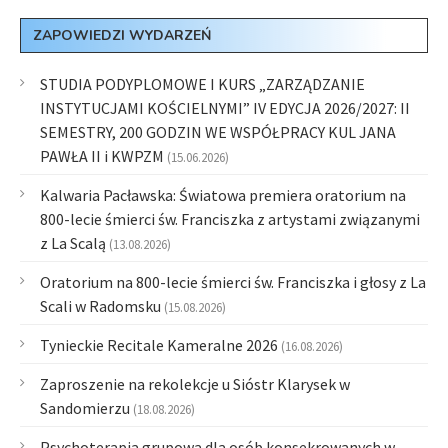
ZAPOWIEDZI WYDARZEŃ
STUDIA PODYPLOMOWE I KURS „ZARZĄDZANIE
INSTYTUCJAMI KOŚCIELNYMI” IV EDYCJA 2026/2027: II
SEMESTRY, 200 GODZIN WE WSPÓŁPRACY KUL JANA
PAWŁA II i KWPZM
(15.06.2026)
Kalwaria Pacławska: Światowa premiera oratorium na
800-lecie śmierci św. Franciszka z artystami związanymi
z La Scalą
(13.08.2026)
Oratorium na 800-lecie śmierci św. Franciszka i głosy z La
Scali w Radomsku
(15.08.2026)
Tynieckie Recitale Kameralne 2026
(16.08.2026)
Zaproszenie na rekolekcje u Sióstr Klarysek w
Sandomierzu
(18.08.2026)
Psychoterapia grupowa dla osób konsekrowanych w