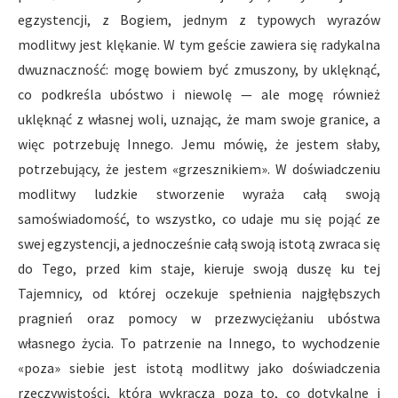
egzystencji, z Bogiem, jednym z typowych wyrazów
modlitwy jest klękanie. W tym geście zawiera się radykalna
dwuznaczność: mogę bowiem być zmuszony, by uklęknąć,
co podkreśla ubóstwo i niewolę — ale mogę również
uklęknąć z własnej woli, uznając, że mam swoje granice, a
więc potrzebuję Innego. Jemu mówię, że jestem słaby,
potrzebujący, że jestem «grzesznikiem». W doświadczeniu
modlitwy ludzkie stworzenie wyraża całą swoją
samoświadomość, to wszystko, co udaje mu się pojąć ze
swej egzystencji, a jednocześnie całą swoją istotą zwraca się
do Tego, przed kim staje, kieruje swoją duszę ku tej
Tajemnicy, od której oczekuje spełnienia najgłębszych
pragnień oraz pomocy w przezwyciężaniu ubóstwa
własnego życia. To patrzenie na Innego, to wychodzenie
«poza» siebie jest istotą modlitwy jako doświadczenia
rzeczywistości, która wykracza poza to, co dotykalne i