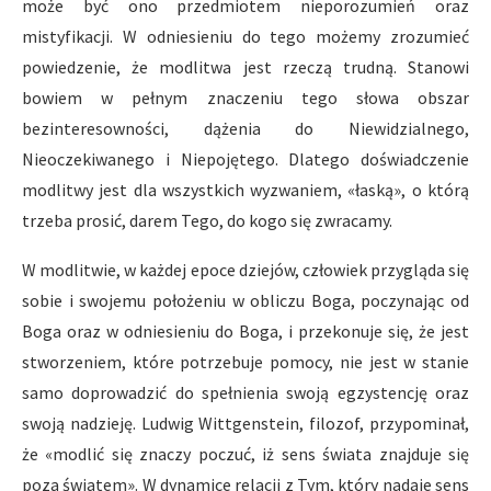
może być ono przedmiotem nieporozumień oraz
mistyfikacji. W odniesieniu do tego możemy zrozumieć
powiedzenie, że modlitwa jest rzeczą trudną. Stanowi
bowiem w pełnym znaczeniu tego słowa obszar
bezinteresowności, dążenia do Niewidzialnego,
Nieoczekiwanego i Niepojętego. Dlatego doświadczenie
modlitwy jest dla wszystkich wyzwaniem, «łaską», o którą
trzeba prosić, darem Tego, do kogo się zwracamy.
W modlitwie, w każdej epoce dziejów, człowiek przygląda się
sobie i swojemu położeniu w obliczu Boga, poczynając od
Boga oraz w odniesieniu do Boga, i przekonuje się, że jest
stworzeniem, które potrzebuje pomocy, nie jest w stanie
samo doprowadzić do spełnienia swoją egzystencję oraz
swoją nadzieję. Ludwig Wittgenstein, filozof, przypominał,
że «modlić się znaczy poczuć, iż sens świata znajduje się
poza światem». W dynamice relacji z Tym, który nadaje sens