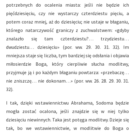
potrzebnych do ocalenia miasta: jeśli nie będzie ich
pięćdziesięciu, czy nie wystarczy czterdziestu pięciu, a
potem coraz mniej, aż do dziesięciu; nie ustaje w błaganiu,
którego natarczywość graniczy z zuchwalstwem: «gdyby
znalazło się tam czterdziestu?… trzydziestu…
dwudziestu… dziesięciu» (por. ww. 29. 30. 31. 32). Im
mniejsza staje się liczba, tym bardziej się odsłania i objawia
miłosierdzie Boga, który cierpliwie słucha modlitwy,
przyjmuje ją i po każdym błaganiu powtarza: «przebaczę…
nie zniszczę… nie dokonam…» (por. ww. 26. 28. 29. 30. 31.
32).
I tak, dzięki wstawiennictwu Abrahama, Sodoma będzie
mogła zostać ocalona, jeśli znajdzie się w niej tylko
dziesięciu niewinnych. Taka jest potęga modlitwy. Dzieje się
tak, bo we wstawiennictwie, w modlitwie do Boga o