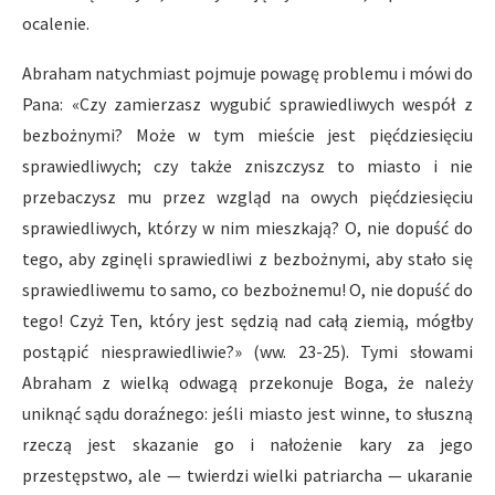
ocalenie.
Abraham natychmiast pojmuje powagę problemu i mówi do
Pana: «Czy zamierzasz wygubić sprawiedliwych wespół z
bezbożnymi? Może w tym mieście jest pięćdziesięciu
sprawiedliwych; czy także zniszczysz to miasto i nie
przebaczysz mu przez wzgląd na owych pięćdziesięciu
sprawiedliwych, którzy w nim mieszkają? O, nie dopuść do
tego, aby zginęli sprawiedliwi z bezbożnymi, aby stało się
sprawiedliwemu to samo, co bezbożnemu! O, nie dopuść do
tego! Czyż Ten, który jest sędzią nad całą ziemią, mógłby
postąpić niesprawiedliwie?» (ww. 23-25). Tymi słowami
Abraham z wielką odwagą przekonuje Boga, że należy
uniknąć sądu doraźnego: jeśli miasto jest winne, to słuszną
rzeczą jest skazanie go i nałożenie kary za jego
przestępstwo, ale — twierdzi wielki patriarcha — ukaranie