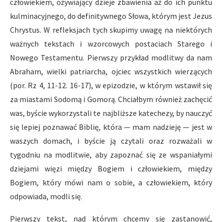
człowiekiem, ożywiający dzieje zbawienia aż do ich punktu
kulminacyjnego, do definitywnego Słowa, którym jest Jezus
Chrystus. W refleksjach tych skupimy uwagę na niektórych
ważnych tekstach i wzorcowych postaciach Starego i
Nowego Testamentu. Pierwszy przykład modlitwy da nam
Abraham, wielki patriarcha, ojciec wszystkich wierzących
(por. Rz 4, 11-12. 16-17), w epizodzie, w którym wstawił się
za miastami Sodomą i Gomorą. Chciałbym również zachęcić
was, byście wykorzystali te najbliższe katechezy, by nauczyć
się lepiej poznawać Biblię, która — mam nadzieję — jest w
waszych domach, i byście ją czytali oraz rozważali w
tygodniu na modlitwie, aby zapoznać się ze wspaniałymi
dziejami więzi między Bogiem i człowiekiem, między
Bogiem, który mówi nam o sobie, a człowiekiem, który
odpowiada, modli się.
Pierwszy tekst, nad którym chcemy się zastanowić,