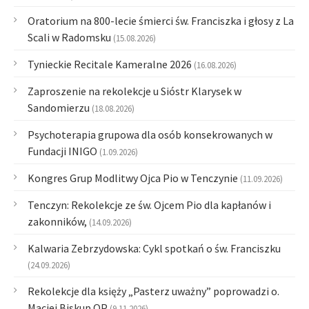
Oratorium na 800-lecie śmierci św. Franciszka i głosy z La
Scali w Radomsku
(15.08.2026)
Tynieckie Recitale Kameralne 2026
(16.08.2026)
Zaproszenie na rekolekcje u Sióstr Klarysek w
Sandomierzu
(18.08.2026)
Psychoterapia grupowa dla osób konsekrowanych w
Fundacji INIGO
(1.09.2026)
Kongres Grup Modlitwy Ojca Pio w Tenczynie
(11.09.2026)
Tenczyn: Rekolekcje ze św. Ojcem Pio dla kapłanów i
zakonników,
(14.09.2026)
Kalwaria Zebrzydowska: Cykl spotkań o św. Franciszku
(24.09.2026)
Rekolekcje dla księży „Pasterz uważny” poprowadzi o.
Maciej Biskup OP
(9.11.2026)