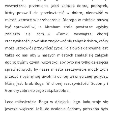
wewnętrzna przemiana, jakiś zalążek dobra, początek,
który pozwoli zło przekształcić w dobro, nienawiść w
miłość, zemstę w przebaczenie. Dlatego w mieście muszą
być sprawiedliwi, a Abraham stale powtarza: «gdyby
znalazło się tam…». «Tam»: wewnątrz chorej
rzeczywistości powinien znajdować się zalążek dobra, który
może uzdrowić i przywrócić życie. To słowo skierowane jest
także do nas: aby w naszych miastach znalazł się zalążek
dobra; byśmy czynili wszystko, aby było nie tylko dziesięciu
sprawiedliwych, by nasze miasta rzeczywiście mogły żyć i
przeżyć i byśmy się uwolnili od tej wewnętrznej goryczy,
którą jest brak Boga. W chorej rzeczywistości Sodomy i
Gomory zabrakło tego zalążka dobra.
Lecz miłosierdzie Boga w dziejach Jego ludu staje się
jeszcze większe. Jeśli do ocalenia Sodomy potrzeba było