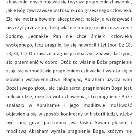
zbawienie innych objawia się i wyraża pragnienie zbawienia,
jakie Bóg żywi zawsze w stosunku do grzesznego człowieka.
Zła nie można bowiem akceptować; należy je wskazywać i
niszczyć przez karę: taką właśnie funkcję miało zniszczenie
Sodomy. Jednakże Pan nie chce śmierci człowieka
występnego, lecz pragnie, by się nawrócił i żył (por. Ez 18,
23; 33, 11). On zawsze pragnie przebaczyć, zbawić, dać życie,
zło przemienić w dobro. Otóż to właśnie Boże pragnienie
staje się w modlitwie pragnieniem człowieka i wyraża się w
słowach wstawiennictwa. Błagając, Abraham użycza woli
Bożej swego głosu, ale także serca: pragnieniem Boga jest
miłosierdzie, miłość i wola zbawienia, i to pragnienie Boże
znalazło w Abrahamie i jego modlitwie możliwość
objawienia się w sposób konkretny w historii ludzi, ażeby
być tam, gdzie potrzebna jest łaska. Swoim głosem i
modlitwą Abraham wyraża pragnienie Boga, którym nie