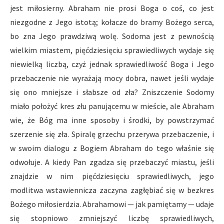
jest miłosierny. Abraham nie prosi Boga o coś, co jest
niezgodne z Jego istotą; kołacze do bramy Bożego serca,
bo zna Jego prawdziwą wolę. Sodoma jest z pewnością
wielkim miastem, pięćdziesięciu sprawiedliwych wydaje się
niewielką liczbą, czyż jednak sprawiedliwość Boga i Jego
przebaczenie nie wyrażają mocy dobra, nawet jeśli wydaje
się ono mniejsze i słabsze od zła? Zniszczenie Sodomy
miało położyć kres złu panującemu w mieście, ale Abraham
wie, że Bóg ma inne sposoby i środki, by powstrzymać
szerzenie się zła. Spiralę grzechu przerywa przebaczenie, i
w swoim dialogu z Bogiem Abraham do tego właśnie się
odwołuje. A kiedy Pan zgadza się przebaczyć miastu, jeśli
znajdzie w nim pięćdziesięciu sprawiedliwych, jego
modlitwa wstawiennicza zaczyna zagłębiać się w bezkres
Bożego miłosierdzia. Abrahamowi — jak pamiętamy — udaje
się stopniowo zmniejszyć liczbę sprawiedliwych,