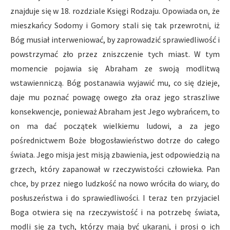
znajduje się w 18. rozdziale Księgi Rodzaju. Opowiada on, że
mieszkańcy Sodomy i Gomory stali się tak przewrotni, iż
Bóg musiał interweniować, by zaprowadzić sprawiedliwość i
powstrzymać zło przez zniszczenie tych miast. W tym
momencie pojawia się Abraham ze swoją modlitwą
wstawienniczą. Bóg postanawia wyjawić mu, co się dzieje,
daje mu poznać powagę owego zła oraz jego straszliwe
konsekwencje, ponieważ Abraham jest Jego wybrańcem, to
on ma dać początek wielkiemu ludowi, a za jego
pośrednictwem Boże błogosławieństwo dotrze do całego
świata. Jego misja jest misją zbawienia, jest odpowiedzią na
grzech, który zapanował w rzeczywistości człowieka. Pan
chce, by przez niego ludzkość na nowo wróciła do wiary, do
posłuszeństwa i do sprawiedliwości. I teraz ten przyjaciel
Boga otwiera się na rzeczywistość i na potrzebę świata,
modli się za tych, którzy mają być ukarani, i prosi o ich