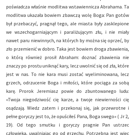
poświadcza właśnie modlitwa wstawiennicza Abrahama. Ta
modlitwa ukazała bowiem zbawczą wolę Boga: Pan gotów
był przebaczyć, pragnął tego, ale miasta były zasklepione
we wszechogarniającym i paraliżującym złu, i nie miały
nawet paru niewinnych, na których by można się oprzeć, by
zło przemienić w dobro. Taka jest bowiem droga zbawienia,
o którą również prosił Abraham: doznać zbawienia nie
znaczy po prostu uniknąć kary, lecz uwolnić się od zła, które
jest w nas. To nie kara musi zostać wyeliminowana, lecz
grzech, odrzucenie Boga i miłości, które pociąga za sobą
karę. Prorok Jeremiasz powie do zbuntowanego ludu:
«Twoja niegodziwość cię karze, a twoje niewierności cię
osądzają. Wiedz zatem i przekonaj się, jak przewrotne i
pełne goryczy jest to, że opuściłeś Pana, Boga swego» ( Jr 2,
19). Od tego smutku i goryczy pragnie Pan ustrzec
człowieka, uwalniając go od grzechu. Potrzebna jest więc