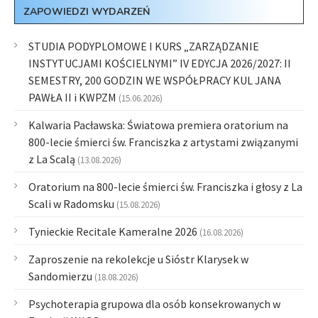
ZAPOWIEDZI WYDARZEŃ
STUDIA PODYPLOMOWE I KURS „ZARZĄDZANIE
INSTYTUCJAMI KOŚCIELNYMI” IV EDYCJA 2026/2027: II
SEMESTRY, 200 GODZIN WE WSPÓŁPRACY KUL JANA
PAWŁA II i KWPZM
(15.06.2026)
Kalwaria Pacławska: Światowa premiera oratorium na
800-lecie śmierci św. Franciszka z artystami związanymi
z La Scalą
(13.08.2026)
Oratorium na 800-lecie śmierci św. Franciszka i głosy z La
Scali w Radomsku
(15.08.2026)
Tynieckie Recitale Kameralne 2026
(16.08.2026)
Zaproszenie na rekolekcje u Sióstr Klarysek w
Sandomierzu
(18.08.2026)
Psychoterapia grupowa dla osób konsekrowanych w