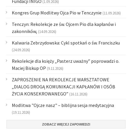
Fundacji INIGO
(1.09.2026)
Kongres Grup Modlitwy Ojca Pio w Tenczynie
(11.09.2026)
Tenczyn: Rekolekcje ze św. Ojcem Pio dla kapłanów i
zakonników,
(14.09.2026)
Kalwaria Zebrzydowska: Cykl spotkań o św. Franciszku
(24.09.2026)
Rekolekcje dla księży „Pasterz uważny” poprowadzi o.
Maciej Biskup OP
(9.11.2026)
ZAPROSZENIE NA REKOLEKCJE WARSZTATOWE
„DIALOG DROGĄ KOMUNIKACJI KAPŁANÓW I OSÓB
ŻYCIA KONSEKROWANEGO”
(16.11.2026)
Modlitwa "Ojcze nasz" – biblijna sesja medytacyjna
(19.11.2026)
ZOBACZ WIĘCEJ ZAPOWIEDZI