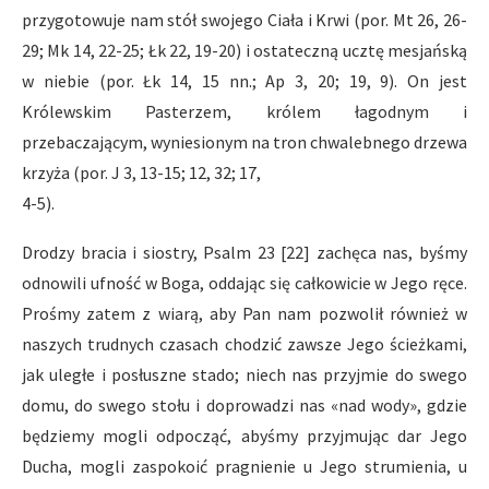
przygotowuje nam stół swojego Ciała i Krwi (por. Mt 26, 26-
29; Mk 14, 22-25; Łk 22, 19-20) i ostateczną ucztę mesjańską
w niebie (por. Łk 14, 15 nn.; Ap 3, 20; 19, 9). On jest
Królewskim Pasterzem, królem łagodnym i
przebaczającym, wyniesionym na tron chwalebnego drzewa
krzyża (por. J 3, 13-15; 12, 32; 17,
4-5).
Drodzy bracia i siostry, Psalm 23 [22] zachęca nas, byśmy
odnowili ufność w Boga, oddając się całkowicie w Jego ręce.
Prośmy zatem z wiarą, aby Pan nam pozwolił również w
naszych trudnych czasach chodzić zawsze Jego ścieżkami,
jak uległe i posłuszne stado; niech nas przyjmie do swego
domu, do swego stołu i doprowadzi nas «nad wody», gdzie
będziemy mogli odpocząć, abyśmy przyjmując dar Jego
Ducha, mogli zaspokoić pragnienie u Jego strumienia, u