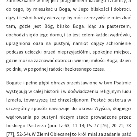
zamieszkanie w niej jest pragnieniem każdego Izraelity; a
do tego, by mieszkać u Boga, w Jego bliskości i dobroci,
dąży i tęskni każdy wierzący: by móc rzeczywiście mieszkać
tam, gdzie jest Bóg, blisko Boga. Idąc za pasterzem,
dochodzi się do jego domu, i to jest celem każdej wędrówki,
upragniona oaza na pustyni, namiot dający schronienie
podczas ucieczki przed nieprzyjaciółmi, spokojne miejsce,
gdzie można zaznawać dobroci i wiernej miłości Boga, dzień
po dniu, w pogodnej radości bezkresnego czasu.
Bogate i pełne głębi obrazy przedstawione w tym Psalmie
występują w całej historii i w doświadczeniu religijnym ludu
Izraela, towarzyszą też chrześcijanom. Postać pasterza w
szczególny sposób nawiązuje do okresu Wyjścia, długiego
wędrowania po pustyni niczym stado prowadzone przez
boskiego Pasterza (por. Iz 63, 11-14; Ps 77 [76], 20-21; 78
[77], 52-54). W Ziemi Obiecanej to król miał za zadanie paść