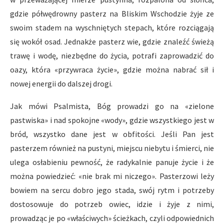
gdzie półwędrowny pasterz na Bliskim Wschodzie żyje ze
swoim stadem na wyschniętych stepach, które rozciągają
się wokół osad. Jednakże pasterz wie, gdzie znaleźć świeżą
trawę i wodę, niezbędne do życia, potrafi zaprowadzić do
oazy, która «przywraca życie», gdzie można nabrać sił i
nowej energii do dalszej drogi.
Jak mówi Psalmista, Bóg prowadzi go na «zielone
pastwiska» i nad spokojne «wody», gdzie wszystkiego jest w
bród, wszystko dane jest w obfitości. Jeśli Pan jest
pasterzem również na pustyni, miejscu niebytu i śmierci, nie
ulega osłabieniu pewność, że radykalnie panuje życie i że
można powiedzieć: «nie brak mi niczego». Pasterzowi leży
bowiem na sercu dobro jego stada, swój rytm i potrzeby
dostosowuje do potrzeb owiec, idzie i żyje z nimi,
prowadząc je po «właściwych» ścieżkach, czyli odpowiednich