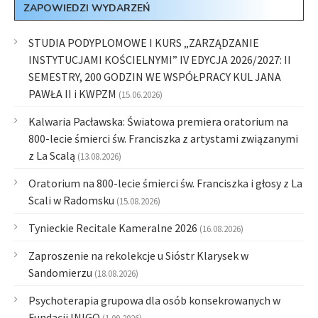
ZAPOWIEDZI WYDARZEŃ
STUDIA PODYPLOMOWE I KURS „ZARZĄDZANIE
INSTYTUCJAMI KOŚCIELNYMI” IV EDYCJA 2026/2027: II
SEMESTRY, 200 GODZIN WE WSPÓŁPRACY KUL JANA
PAWŁA II i KWPZM
(15.06.2026)
Kalwaria Pacławska: Światowa premiera oratorium na
800-lecie śmierci św. Franciszka z artystami związanymi
z La Scalą
(13.08.2026)
Oratorium na 800-lecie śmierci św. Franciszka i głosy z La
Scali w Radomsku
(15.08.2026)
Tynieckie Recitale Kameralne 2026
(16.08.2026)
Zaproszenie na rekolekcje u Sióstr Klarysek w
Sandomierzu
(18.08.2026)
Psychoterapia grupowa dla osób konsekrowanych w
Fundacji INIGO