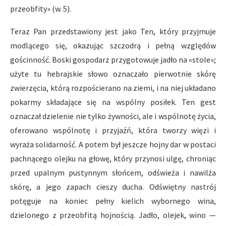
przeobfity» (w. 5).
Teraz Pan przedstawiony jest jako Ten, który przyjmuje
modlącego się, okazując szczodrą i pełną względów
gościnność. Boski gospodarz przygotowuje jadło na «stole»;
użyte tu hebrajskie słowo oznaczało pierwotnie skórę
zwierzęcia, którą rozpościerano na ziemi, i na niej układano
pokarmy składające się na wspólny posiłek. Ten gest
oznaczał dzielenie nie tylko żywności, ale i wspólnotę życia,
oferowano wspólnotę i przyjaźń, która tworzy więzi i
wyraża solidarność. A potem był jeszcze hojny dar w postaci
pachnącego olejku na głowę, który przynosi ulgę, chroniąc
przed upalnym pustynnym słońcem, odświeża i nawilża
skórę, a jego zapach cieszy ducha. Odświętny nastrój
potęguje na koniec pełny kielich wybornego wina,
dzielonego z przeobfitą hojnością. Jadło, olejek, wino —