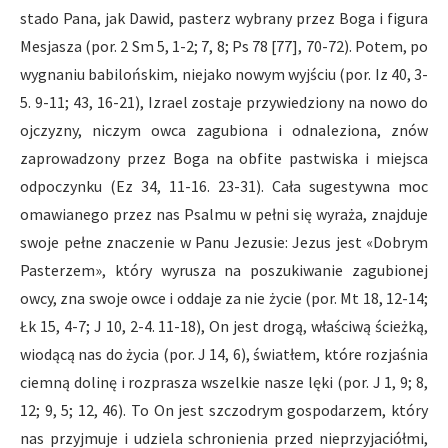
stado Pana, jak Dawid, pasterz wybrany przez Boga i figura
Mesjasza (por. 2 Sm 5, 1-2; 7, 8; Ps 78 [77], 70-72). Potem, po
wygnaniu babilońskim, niejako nowym wyjściu (por. Iz 40, 3-
5. 9-11; 43, 16-21), Izrael zostaje przywiedziony na nowo do
ojczyzny, niczym owca zagubiona i odnaleziona, znów
zaprowadzony przez Boga na obfite pastwiska i miejsca
odpoczynku (Ez 34, 11-16. 23-31). Cała sugestywna moc
omawianego przez nas Psalmu w pełni się wyraża, znajduje
swoje pełne znaczenie w Panu Jezusie: Jezus jest «Dobrym
Pasterzem», który wyrusza na poszukiwanie zagubionej
owcy, zna swoje owce i oddaje za nie życie (por. Mt 18, 12-14;
Łk 15, 4-7; J 10, 2-4. 11-18), On jest drogą, właściwą ścieżką,
wiodącą nas do życia (por. J 14, 6), światłem, które rozjaśnia
ciemną dolinę i rozprasza wszelkie nasze lęki (por. J 1, 9; 8,
12; 9, 5; 12, 46). To On jest szczodrym gospodarzem, który
nas przyjmuje i udziela schronienia przed nieprzyjaciółmi,