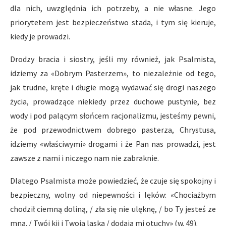
dla nich, uwzględnia ich potrzeby, a nie własne. Jego
priorytetem jest bezpieczeństwo stada, i tym się kieruje,
kiedy je prowadzi.
Drodzy bracia i siostry, jeśli my również, jak Psalmista,
idziemy za «Dobrym Pasterzem», to niezależnie od tego,
jak trudne, kręte i długie mogą wydawać się drogi naszego
życia, prowadzące niekiedy przez duchowe pustynie, bez
wody i pod palącym słońcem racjonalizmu, jesteśmy pewni,
że pod przewodnictwem dobrego pasterza, Chrystusa,
idziemy «właściwymi» drogami i że Pan nas prowadzi, jest
zawsze z nami i niczego nam nie zabraknie.
Dlatego Psalmista może powiedzieć, że czuje się spokojny i
bezpieczny, wolny od niepewności i lęków: «Chociażbym
chodził ciemną doliną, / zła się nie ulęknę, / bo Ty jesteś ze
mną. / Twój kij i Twoja laska / dodają mi otuchy» (w. 49).