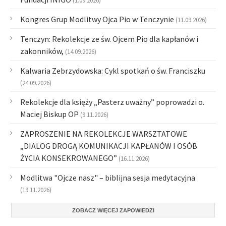
(1.09.2026)
Kongres Grup Modlitwy Ojca Pio w Tenczynie
(11.09.2026)
Tenczyn: Rekolekcje ze św. Ojcem Pio dla kapłanów i
zakonników,
(14.09.2026)
Kalwaria Zebrzydowska: Cykl spotkań o św. Franciszku
(24.09.2026)
Rekolekcje dla księży „Pasterz uważny” poprowadzi o.
Maciej Biskup OP
(9.11.2026)
ZAPROSZENIE NA REKOLEKCJE WARSZTATOWE
„DIALOG DROGĄ KOMUNIKACJI KAPŁANÓW I OSÓB
ŻYCIA KONSEKROWANEGO”
(16.11.2026)
Modlitwa "Ojcze nasz" – biblijna sesja medytacyjna
(19.11.2026)
ZOBACZ WIĘCEJ ZAPOWIEDZI