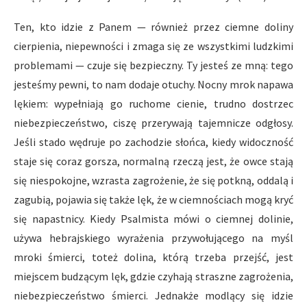
Ten, kto idzie z Panem — również przez ciemne doliny
cierpienia, niepewności i zmaga się ze wszystkimi ludzkimi
problemami — czuje się bezpieczny. Ty jesteś ze mną: tego
jesteśmy pewni, to nam dodaje otuchy. Nocny mrok napawa
lękiem: wypełniają go ruchome cienie, trudno dostrzec
niebezpieczeństwo, ciszę przerywają tajemnicze odgłosy.
Jeśli stado wędruje po zachodzie słońca, kiedy widoczność
staje się coraz gorsza, normalną rzeczą jest, że owce stają
się niespokojne, wzrasta zagrożenie, że się potkną, oddalą i
zagubią, pojawia się także lęk, że w ciemnościach mogą kryć
się napastnicy. Kiedy Psalmista mówi o ciemnej dolinie,
używa hebrajskiego wyrażenia przywołującego na myśl
mroki śmierci, toteż dolina, którą trzeba przejść, jest
miejscem budzącym lęk, gdzie czyhają straszne zagrożenia,
niebezpieczeństwo śmierci. Jednakże modlący się idzie