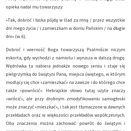
opieka nadal mu towarzyszy:
«Tak, dobroć i łaska pójdą w ślad za mną / przez wszystkie
dni mego życia / i zamieszkam w domu Pańskim / na długie
dni» (w. 6).
Dobroć i wierność Boga towarzyszą Psalmiście niczym
eskorta, gdy wychodzi z namiotu i wyrusza w dalszą drogę.
Wędrówka ta nabiera jednakże nowego sensu i staje się
pielgrzymką do świątyni Pana, miejsca świętego, w którym
modlący się chce «zamieszkać» na zawsze i do którego chce
także «powrócić». Hebrajskie słowo tutaj użyte znaczy
«wrócić», ale przy drobnym zmodyfikowaniu samogłoski
może znaczyć «mieszkać», i tak jest tłumaczone w dawnych
przekładach oraz w większości przekładów współczesnych.
Oba znaczenia można zachować: powrót do świątyni i