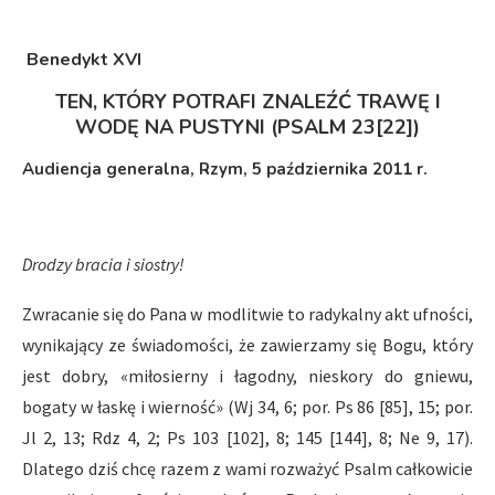
Benedykt XVI
TEN, KTÓRY POTRAFI ZNALEŹĆ TRAWĘ I
WODĘ NA PUSTYNI (PSALM 23[22])
Audiencja generalna, Rzym, 5 października 2011 r.
Drodzy bracia i siostry!
Zwracanie się do Pana w modlitwie to radykalny akt ufności,
wynikający ze świadomości, że zawierzamy się Bogu, który
jest dobry, «miłosierny i łagodny, nieskory do gniewu,
bogaty w łaskę i wierność» (Wj 34, 6; por. Ps 86 [85], 15; por.
Jl 2, 13; Rdz 4, 2; Ps 103 [102], 8; 145 [144], 8; Ne 9, 17).
Dlatego dziś chcę razem z wami rozważyć Psalm całkowicie