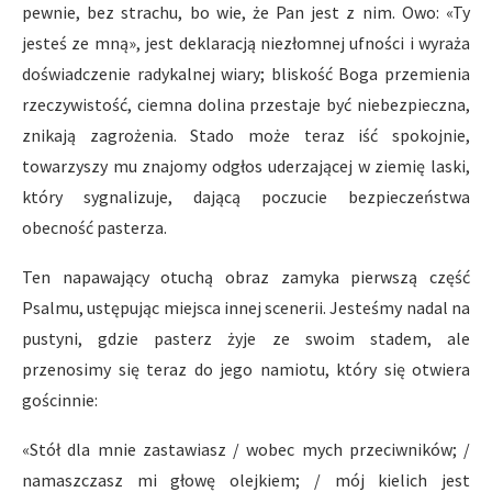
pewnie, bez strachu, bo wie, że Pan jest z nim. Owo: «Ty
jesteś ze mną», jest deklaracją niezłomnej ufności i wyraża
doświadczenie radykalnej wiary; bliskość Boga przemienia
rzeczywistość, ciemna dolina przestaje być niebezpieczna,
znikają zagrożenia. Stado może teraz iść spokojnie,
towarzyszy mu znajomy odgłos uderzającej w ziemię laski,
który sygnalizuje, dającą poczucie bezpieczeństwa
obecność pasterza.
Ten napawający otuchą obraz zamyka pierwszą część
Psalmu, ustępując miejsca innej scenerii. Jesteśmy nadal na
pustyni, gdzie pasterz żyje ze swoim stadem, ale
przenosimy się teraz do jego namiotu, który się otwiera
gościnnie:
«Stół dla mnie zastawiasz / wobec mych przeciwników; /
namaszczasz mi głowę olejkiem; / mój kielich jest