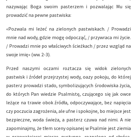
nazywając Boga swoim pasterzem i pozwalając Mu się
prowadzić na pewne pastwiska:
«Pozwala mi leżeć na zielonych pastwiskach. / Prowadzi
mnie nad wody, gdzie mogę odpocząć, / przywraca mi życie.
/ Prowadzi mnie po właściwych ścieżkach / przez wzgląd na
swoje imię» (ww. 2-3).
Przed naszymi oczami roztacza się widok zielonych
pastwisk i źródeł przejrzystej wody, oazy pokoju, do której
pasterz prowadzi stado, symbolizujących środowiska życia,
do których Pan wiedzie Psalmistę, czującego się jak owce
leżące na trawie obok źródła, odpoczywające, bez napięcia
czy poczucia zagrożenia, ale ufne i spokojne, bo miejsce jest
bezpieczne, woda świeża, a pasterz czuwa nad nimi. A nie
zapominajmy, że tłem sceny opisanej w Psalmie jest ziemia
w przeważającej mierze pustynna, rozpalona od słońca,