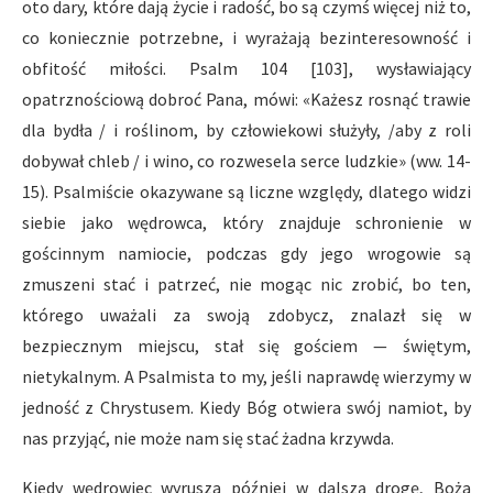
oto dary, które dają życie i radość, bo są czymś więcej niż to,
co koniecznie potrzebne, i wyrażają bezinteresowność i
obfitość miłości. Psalm 104 [103], wysławiający
opatrznościową dobroć Pana, mówi: «Każesz rosnąć trawie
dla bydła / i roślinom, by człowiekowi służyły, /aby z roli
dobywał chleb / i wino, co rozwesela serce ludzkie» (ww. 14-
15). Psalmiście okazywane są liczne względy, dlatego widzi
siebie jako wędrowca, który znajduje schronienie w
gościnnym namiocie, podczas gdy jego wrogowie są
zmuszeni stać i patrzeć, nie mogąc nic zrobić, bo ten,
którego uważali za swoją zdobycz, znalazł się w
bezpiecznym miejscu, stał się gościem — świętym,
nietykalnym. A Psalmista to my, jeśli naprawdę wierzymy w
jedność z Chrystusem. Kiedy Bóg otwiera swój namiot, by
nas przyjąć, nie może nam się stać żadna krzywda.
Kiedy wędrowiec wyrusza później w dalszą drogę, Boża