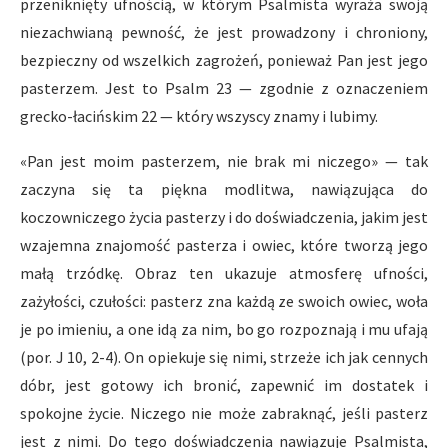
przeniknięty ufnością, w którym Psalmista wyraża swoją
niezachwianą pewność, że jest prowadzony i chroniony,
bezpieczny od wszelkich zagrożeń, ponieważ Pan jest jego
pasterzem. Jest to Psalm 23 — zgodnie z oznaczeniem
grecko-łacińskim 22 — który wszyscy znamy i lubimy.
«Pan jest moim pasterzem, nie brak mi niczego» — tak
zaczyna się ta piękna modlitwa, nawiązująca do
koczowniczego życia pasterzy i do doświadczenia, jakim jest
wzajemna znajomość pasterza i owiec, które tworzą jego
małą trzódkę. Obraz ten ukazuje atmosferę ufności,
zażyłości, czułości: pasterz zna każdą ze swoich owiec, woła
je po imieniu, a one idą za nim, bo go rozpoznają i mu ufają
(por. J 10, 2-4). On opiekuje się nimi, strzeże ich jak cennych
dóbr, jest gotowy ich bronić, zapewnić im dostatek i
spokojne życie. Niczego nie może zabraknąć, jeśli pasterz
jest z nimi. Do tego doświadczenia nawiązuje Psalmista,