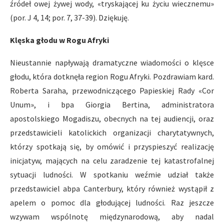
źródeł owej żywej wody, «tryskającej ku życiu wiecznemu»
(por. J 4, 14; por. 7, 37-39). Dziękuję.
Klęska głodu w Rogu Afryki
Nieustannie napływają dramatyczne wiadomości o klęsce
głodu, która dotknęła region Rogu Afryki. Pozdrawiam kard.
Roberta Saraha, przewodniczącego Papieskiej Rady «Cor
Unum», i bpa Giorgia Bertina, administratora
apostolskiego Mogadiszu, obecnych na tej audiencji, oraz
przedstawicieli katolickich organizacji charytatywnych,
którzy spotkają się, by omówić i przyspieszyć realizację
inicjatyw, mających na celu zaradzenie tej katastrofalnej
sytuacji ludności. W spotkaniu weźmie udział także
przedstawiciel abpa Canterbury, który również wystąpił z
apelem o pomoc dla głodującej ludności. Raz jeszcze
wzywam wspólnotę międzynarodową, aby nadal