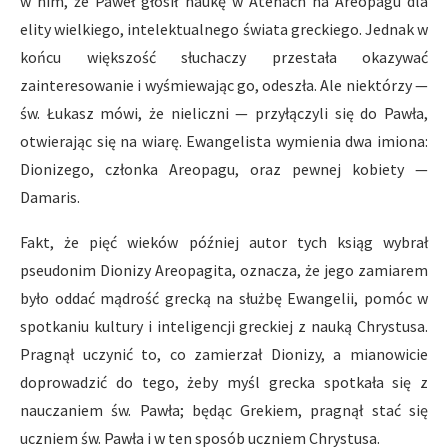
w nim, że Paweł głosił naukę w Atenach na Areopagu dla
elity wielkiego, intelektualnego świata greckiego. Jednak w
końcu większość słuchaczy przestała okazywać
zainteresowanie i wyśmiewając go, odeszła. Ale niektórzy —
św. Łukasz mówi, że nieliczni — przyłączyli się do Pawła,
otwierając się na wiarę. Ewangelista wymienia dwa imiona:
Dionizego, członka Areopagu, oraz pewnej kobiety —
Damaris.
Fakt, że pięć wieków później autor tych ksiąg wybrał
pseudonim Dionizy Areopagita, oznacza, że jego zamiarem
było oddać mądrość grecką na służbę Ewangelii, pomóc w
spotkaniu kultury i inteligencji greckiej z nauką Chrystusa.
Pragnął uczynić to, co zamierzał Dionizy, a mianowicie
doprowadzić do tego, żeby myśl grecka spotkała się z
nauczaniem św. Pawła; będąc Grekiem, pragnął stać się
uczniem św. Pawła i w ten sposób uczniem Chrystusa.