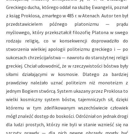
Greckiego ducha, którego oddał na służbę Ewangelii, poznał
z ksiąg Proklosa, zmarłego w 485 r. w Atenach. Autor ten był
przedstawicielem późnego platonizmu — prądu
myślowego, który przekształcił filozofię Platona w swego
rodzaju religię, co w konsekwencji doprowadziło do
stworzenia wielkiej apologii politeizmu greckiego i — po
sukcesach chrześcijaństwa — nawrotu do starożytnej religii
greckiej. Chciał udowodnić, że w rzeczywistości bóstwa były
siłami działającymi w kosmosie. Dlatego za bardziej
prawdziwy należało uznać politeizm niż monoteizm z
jednym Bogiem stwórcą. System ukazany przez Proklosa to
wielki kosmiczny system bóstw, tajemniczych sił, dzięki
któremu w tym zdeifikowanym wszechświecie człowiek
mógł znaleźć dostęp do boskości. Odróżniał on jednak drogi
dla ludzi prostych, którzy nie byli w stanie wznieść się na
szczyty prawdy — dla nich pewne obrzędy mogły być