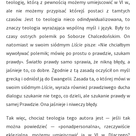
teologię, którą z pewnością możemy umiejscowić w VI w.,
ale nie możemy przypisać którejś postaci z tamtych
czasów. Jest to teologia nieco odindywidualizowana, to
znaczy teologia wyrażająca wspólną myśl i język. Były to
czasy ostrych polemik po Soborze Chalcedońskim. On
natomiast w swoim siódmym
Liście
pisze: «Nie chciałbym
wywoływać polemik; mówię po prostu o prawdzie, szukam
prawdy». Światło prawdy samo sprawia, że nikną błędy, a
jaśnieje to, co dobre. Zgodnie z tą zasadą oczyścił on myśl
grecką i odniósł ją do Ewangelii. Zasada ta, o której mówi w
swoim siódmym
Liście
, wyraża również prawdziwego ducha
dialogu: szukanie nie tego, co dzieli, ale szukanie prawdy w
samej Prawdzie. Ona jaśnieje i niweczy błędy.
Tak więc, chociaż teologia tego autora jest — jeśli tak
można powiedzieć — «ponadpersonalna», rzeczywiście
eklezjalna, możemy umiejscowić ją w VI w. Dlaczego?