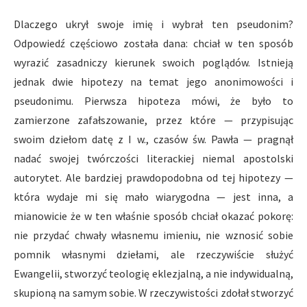
Dlaczego ukrył swoje imię i wybrał ten pseudonim?
Odpowiedź częściowo została dana: chciał w ten sposób
wyrazić zasadniczy kierunek swoich poglądów. Istnieją
jednak dwie hipotezy na temat jego anonimowości i
pseudonimu. Pierwsza hipoteza mówi, że było to
zamierzone zafałszowanie, przez które — przypisując
swoim dziełom datę z I w., czasów św. Pawła — pragnął
nadać swojej twórczości literackiej niemal apostolski
autorytet. Ale bardziej prawdopodobna od tej hipotezy —
która wydaje mi się mało wiarygodna — jest inna, a
mianowicie że w ten właśnie sposób chciał okazać pokorę:
nie przydać chwały własnemu imieniu, nie wznosić sobie
pomnik własnymi dziełami, ale rzeczywiście służyć
Ewangelii, stworzyć teologię eklezjalną, a nie indywidualną,
skupioną na samym sobie. W rzeczywistości zdołał stworzyć