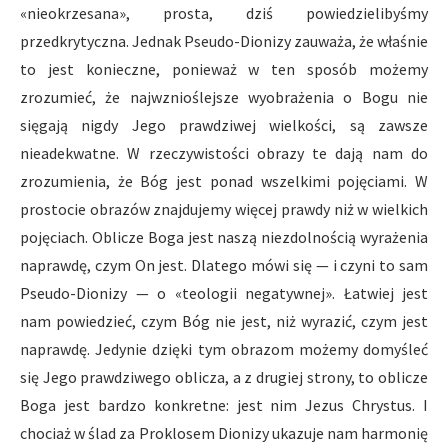
«nieokrzesana», prosta, dziś powiedzielibyśmy
przedkrytyczna. Jednak Pseudo-Dionizy zauważa, że właśnie
to jest konieczne, ponieważ w ten sposób możemy
zrozumieć, że najwznioślejsze wyobrażenia o Bogu nie
sięgają nigdy Jego prawdziwej wielkości, są zawsze
nieadekwatne. W rzeczywistości obrazy te dają nam do
zrozumienia, że Bóg jest ponad wszelkimi pojęciami. W
prostocie obrazów znajdujemy więcej prawdy niż w wielkich
pojęciach. Oblicze Boga jest naszą niezdolnością wyrażenia
naprawdę, czym On jest. Dlatego mówi się — i czyni to sam
Pseudo-Dionizy — o «teologii negatywnej». Łatwiej jest
nam powiedzieć, czym Bóg nie jest, niż wyrazić, czym jest
naprawdę. Jedynie dzięki tym obrazom możemy domyśleć
się Jego prawdziwego oblicza, a z drugiej strony, to oblicze
Boga jest bardzo konkretne: jest nim Jezus Chrystus. I
chociaż w ślad za Proklosem Dionizy ukazuje nam harmonię