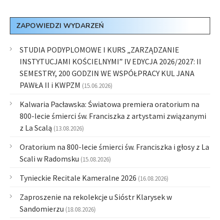
ZAPOWIEDZI WYDARZEŃ
STUDIA PODYPLOMOWE I KURS „ZARZĄDZANIE
INSTYTUCJAMI KOŚCIELNYMI” IV EDYCJA 2026/2027: II
SEMESTRY, 200 GODZIN WE WSPÓŁPRACY KUL JANA
PAWŁA II i KWPZM
(15.06.2026)
Kalwaria Pacławska: Światowa premiera oratorium na
800-lecie śmierci św. Franciszka z artystami związanymi
z La Scalą
(13.08.2026)
Oratorium na 800-lecie śmierci św. Franciszka i głosy z La
Scali w Radomsku
(15.08.2026)
Tynieckie Recitale Kameralne 2026
(16.08.2026)
Zaproszenie na rekolekcje u Sióstr Klarysek w
Sandomierzu
(18.08.2026)