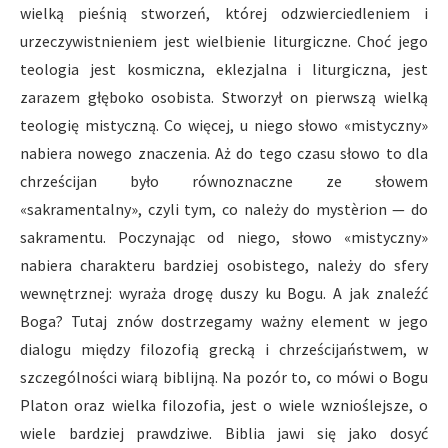
wielką pieśnią stworzeń, której odzwierciedleniem i
urzeczywistnieniem jest wielbienie liturgiczne. Choć jego
teologia jest kosmiczna, eklezjalna i liturgiczna, jest
zarazem głęboko osobista. Stworzył on pierwszą wielką
teologię mistyczną. Co więcej, u niego słowo «mistyczny»
nabiera nowego znaczenia. Aż do tego czasu słowo to dla
chrześcijan było równoznaczne ze słowem
«sakramentalny», czyli tym, co należy do mystèrion — do
sakramentu. Poczynając od niego, słowo «mistyczny»
nabiera charakteru bardziej osobistego, należy do sfery
wewnętrznej: wyraża drogę duszy ku Bogu. A jak znaleźć
Boga? Tutaj znów dostrzegamy ważny element w jego
dialogu między filozofią grecką i chrześcijaństwem, w
szczególności wiarą biblijną. Na pozór to, co mówi o Bogu
Platon oraz wielka filozofia, jest o wiele wznioślejsze, o
wiele bardziej prawdziwe. Biblia jawi się jako dosyć