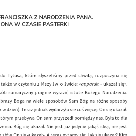
RANCISZKA Z NARODZENIA PANA.
ONA W CZASIE PASTERKI
do Tytusa, które słyszeliśmy przed chwilą, rozpoczyna się
akże w czytaniu z Mszy św. o świcie:
«apparuit –
ukazał się».
ób sumaryczny pragnie wyrazić istotę Bożego Narodzenia.
e obrazy Boga na wiele sposobów. Sam Bóg na różne sposoby
 w dzień). Teraz jednak wydarzyło się coś więcej: On się ukazał.
 którym przebywa. On sam przyszedł pomiędzy nas. Była to dla
ia: Bóg się ukazał. Nie jest już jedynie jakąś ideą, nie jest
słów. On się «ukazał». A teraz pytamy się: Jak się ukazał? Kim