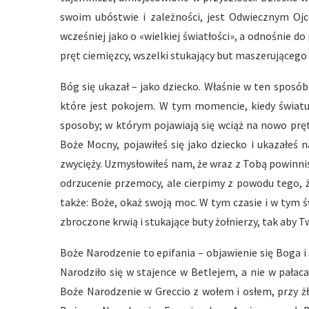
swoim ubóstwie i zależności, jest Odwiecznym Ojc
wcześniej jako o «wielkiej światłości», a odnośnie 
pręt ciemięzcy, wszelki stukający but maszerującego żo
Bóg się ukazał – jako dziecko. Właśnie w ten sposób
które jest pokojem. W tym momencie, kiedy światu
sposoby; w którym pojawiają się wciąż na nowo pręt
Boże Mocny, pojawiłeś się jako dziecko i ukazałeś 
zwycięży. Uzmysłowiłeś nam, że wraz z Tobą powinn
odrzucenie przemocy, ale cierpimy z powodu tego, ż
także: Boże, okaż swoją moc. W tym czasie i w tym ś
zbroczone krwią i stukające buty żołnierzy, tak aby 
Boże Narodzenie to epifania – objawienie się Boga i 
Narodziło się w stajence w Betlejem, a nie w pałaca
Boże Narodzenie w Greccio z wołem i osłem, przy ż