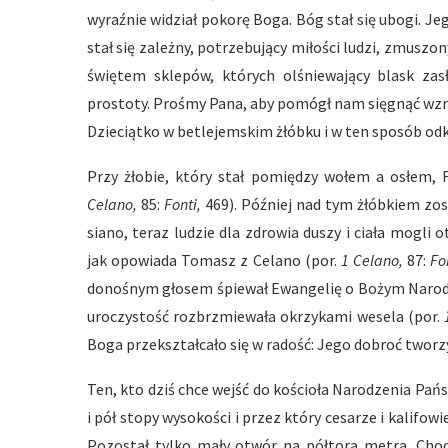
wyraźnie widział pokorę Boga. Bóg stał się ubogi. Je
stał się zależny, potrzebujący miłości ludzi, zmuszon
świętem sklepów, których olśniewający blask zas
prostoty. Prośmy Pana, aby pomógł nam sięgnąć wzro
Dzieciątko w betlejemskim żłóbku i w ten sposób odk
Przy żłobie, który stał pomiędzy wołem a osłem, 
Celano,
85:
Fonti,
469). Później nad tym żłóbkiem zos
siano, teraz ludzie dla zdrowia duszy i ciała mogl
jak opowiada Tomasz z Celano (por.
1 Celano,
87:
Fo
donośnym głosem śpiewał Ewangelię o Bożym Narod
uroczystość rozbrzmiewała okrzykami wesela (por.
Boga przekształcało się w radość: Jego dobroć tworz
Ten, kto dziś chce wejść do kościoła Narodzenia Pańs
i pół stopy wysokości i przez który cesarze i kalifo
Pozostał tylko mały otwór na półtora metra. Chodz