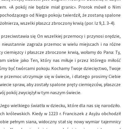
em. «A pokój nie będzie miał granic». Prorok mówił o Nim
do pochodzącego od Niego pokoju twierdził, że zostaną spalone
łnierza, wszelki płaszcz zbroczony krwią (por. Iz 9,1. 3-4).
 przeciwstawia się On wszelkiej przemocy i przynosi orędzie,
 nieustannie zagraża przemoc w wielu miejscach i na różne
y ciemięzcy i płaszcze zbroczone krwią, wołamy do Pana: Ty,
nam siebie jako Ten, który nas miłuje i przez którego miłość
iśmy być twórcami pokoju. Kochamy Twoje dziecięctwo, Twoje
e przemoc utrzymuje się w świecie, i dlatego prosimy Ciebie
wiecie spraw, aby zostały spalone pręty ciemięzców, płaszcze
Twój pokój zwyciężył w tym naszym świecie.
Jego wielkiego światła w dziecku, które dla nas się narodziło.
ch królewskich. Kiedy w 1223 r. Franciszek z Asyżu obchodził
łobie pełnym siana, widoczny stał się nowy wymiar tajemnicy