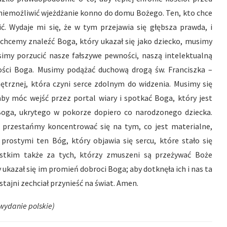
niemożliwić wjeżdżanie konno do domu Bożego. Ten, kto chce
ić. Wydaje mi się, że w tym przejawia się głębsza prawda, i
i chcemy znaleźć Boga, który ukazał się jako dziecko, musimy
imy porzucić nasze fałszywe pewności, naszą intelektualną
ości Boga. Musimy podążać duchową drogą św. Franciszka –
nętrznej, która czyni serce zdolnym do widzenia. Musimy się
aby móc wejść przez portal wiary i spotkać Boga, który jest
 Boga, ukrytego w pokorze dopiero co narodzonego dziecka.
i przestańmy koncentrować się na tym, co jest materialne,
rostymi ten Bóg, który objawia się sercu, które stało się
ystkim także za tych, którzy zmuszeni są przeżywać Boże
ukazał się im promień dobroci Boga; aby dotknęła ich i nas ta
tajni zechciał przynieść na świat. Amen.
 wydanie polskie)