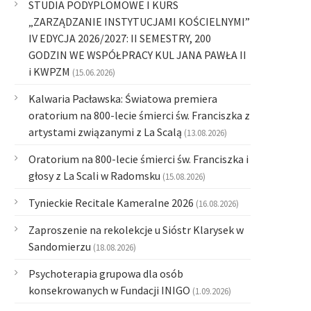
STUDIA PODYPLOMOWE I KURS
„ZARZĄDZANIE INSTYTUCJAMI KOŚCIELNYMI”
IV EDYCJA 2026/2027: II SEMESTRY, 200
GODZIN WE WSPÓŁPRACY KUL JANA PAWŁA II
i KWPZM
(15.06.2026)
Kalwaria Pacławska: Światowa premiera
oratorium na 800-lecie śmierci św. Franciszka z
artystami związanymi z La Scalą
(13.08.2026)
Oratorium na 800-lecie śmierci św. Franciszka i
głosy z La Scali w Radomsku
(15.08.2026)
Tynieckie Recitale Kameralne 2026
(16.08.2026)
Zaproszenie na rekolekcje u Sióstr Klarysek w
Sandomierzu
(18.08.2026)
Psychoterapia grupowa dla osób
konsekrowanych w Fundacji INIGO
(1.09.2026)