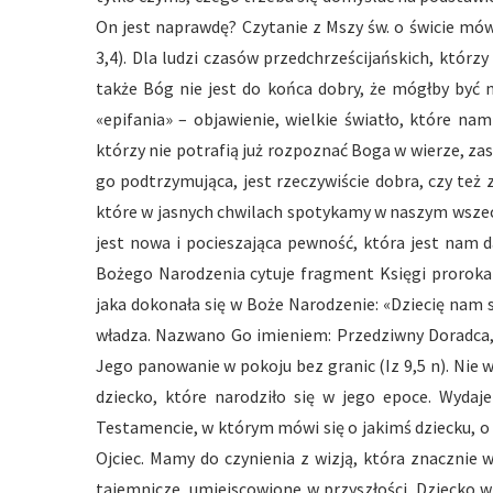
On jest naprawdę? Czytanie z Mszy św. o świcie mówi
3,4). Dla ludzi czasów przedchrześcijańskich, którzy
także Bóg nie jest do końca dobry, że mógłby być 
«epifania» – objawienie, wielkie światło, które nam
którzy nie potrafią już rozpoznać Boga w wierze, za
go podtrzymująca, jest rzeczywiście dobra, czy też 
które w jasnych chwilach spotykamy w naszym wszechś
jest nowa i pocieszająca pewność, która jest nam 
Bożego Narodzenia cytuje fragment Księgi proroka I
jaka dokonała się w Boże Narodzenie: «Dziecię nam 
władza. Nazwano Go imieniem: Przedziwny Doradca, 
Jego panowanie w pokoju bez granic (Iz 9,5 n). Nie w
dziecko, które narodziło się w jego epoce. Wydaj
Testamencie, w którym mówi się o jakimś dziecku, o
Ojciec. Mamy do czynienia z wizją, która znacznie
tajemnicze, umiejscowione w przyszłości. Dziecko w