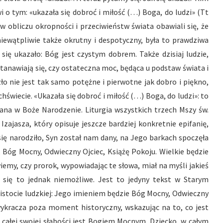
 o tym: «ukazała się dobroć i miłość (…) Boga, do ludzi» (Tt
 w obliczu okropności i przeciwieństw świata obawiali się, że
niewątpliwie także okrutny i despotyczny, była to prawdziwa
 się ukazało: Bóg jest czystym dobrem. Także dzisiaj ludzie,
stanawiają się, czy ostateczna moc, będąca u podstaw świata i
zło nie jest tak samo potężne i pierwotne jak dobro i piękno,
wiecie. «Ukazała się dobroć i miłość (…) Boga, do ludzi»: to
dana w Boże Narodzenie. Liturgia wszystkich trzech Mszy św.
zajasza, który opisuje jeszcze bardziej konkretnie epifanię,
się narodziło, Syn został nam dany, na Jego barkach spoczęła
Bóg Mocny, Odwieczny Ojciec, Książę Pokoju. Wielkie będzie
iemy, czy prorok, wypowiadając te słowa, miał na myśli jakieś
e się to jednak niemożliwe. Jest to jedyny tekst w Starym
 istocie ludzkiej: Jego imieniem będzie Bóg Mocny, Odwieczny
 wykracza poza moment historyczny, wskazując na to, co jest
 całej swojej słabości jest Bogiem Mocnym. Dziecko, w całym