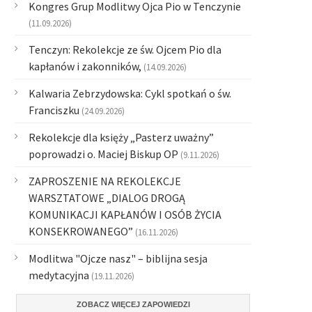
Kongres Grup Modlitwy Ojca Pio w Tenczynie
(11.09.2026)
Tenczyn: Rekolekcje ze św. Ojcem Pio dla
kapłanów i zakonników,
(14.09.2026)
Kalwaria Zebrzydowska: Cykl spotkań o św.
Franciszku
(24.09.2026)
Rekolekcje dla księży „Pasterz uważny”
poprowadzi o. Maciej Biskup OP
(9.11.2026)
ZAPROSZENIE NA REKOLEKCJE
WARSZTATOWE „DIALOG DROGĄ
KOMUNIKACJI KAPŁANÓW I OSÓB ŻYCIA
KONSEKROWANEGO”
(16.11.2026)
Modlitwa "Ojcze nasz" – biblijna sesja
medytacyjna
(19.11.2026)
ZOBACZ WIĘCEJ ZAPOWIEDZI