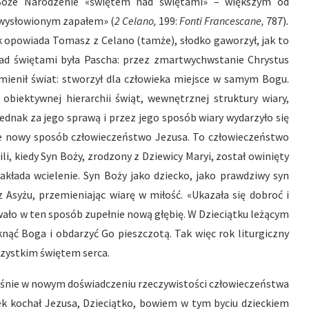
 Boże Narodzenie «świętem nad świętami» – większym od
iewysłowionym zapałem» (
2 Celano,
199:
Fonti Francescane,
787)
.
ak opowiada Tomasz z Celano (tamże), słodko gaworzył, jak to
nad świętami była Pascha: przez zmartwychwstanie Chrystus
mienił świat: stworzył dla człowieka miejsce w samym Bogu.
j obiektywnej hierarchii świąt, wewnętrznej struktury wiary,
ednak za jego sprawą i przez jego sposób wiary wydarzyło się
cie nowy sposób człowieczeństwo Jezusa. To człowieczeństwo
li, kiedy Syn Boży, zrodzony z Dziewicy Maryi, został owinięty
akłada wcielenie. Syn Boży jako dziecko, jako prawdziwy syn
 Asyżu, przemieniając wiarę w miłość. «Ukazała się dobroć i
iwało w ten sposób zupełnie nową głębię. W Dzieciątku leżącym
ąć Boga i obdarzyć Go pieszczotą. Tak więc rok liturgiczny
szystkim świętem serca.
śnie w nowym doświadczeniu rzeczywistości człowieczeństwa
zek kochał Jezusa, Dzieciątko, bowiem w tym byciu dzieckiem