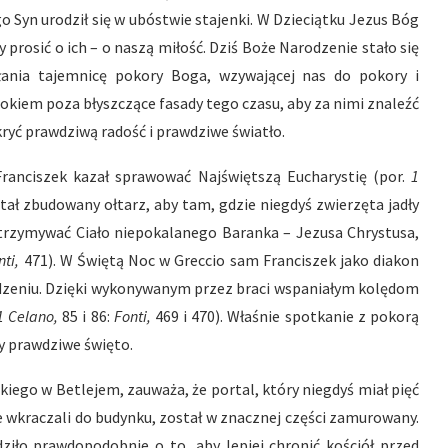
go Syn urodził się w ubóstwie stajenki. W Dzieciątku Jezus Bóg
y prosić o ich – o naszą miłość. Dziś Boże Narodzenie stało się
łania tajemnicę pokory Boga, wzywającej nas do pokory i
kiem poza błyszczące fasady tego czasu, aby za nimi znaleźć
ryć prawdziwą radość i prawdziwe światło.
Franciszek kazał sprawować Najświętszą Eucharystię (por.
1
tał zbudowany ołtarz, aby tam, gdzie niegdyś zwierzęta jadły
i otrzymywać Ciało niepokalanego Baranka – Jezusa Chrystusa,
nti,
471). W Świętą Noc w Greccio sam Franciszek jako diakon
zeniu. Dzięki wykonywanym przez braci wspaniałym kolędom
1 Celano,
85 i 86:
Fonti,
469 i 470). Właśnie spotkanie z pokorą
y prawdziwe święto.
kiego w Betlejem, zauważa, że portal, który niegdyś miał pięć
wie wkraczali do budynku, został w znacznej części zamurowany.
iło prawdopodobnie o to, aby lepiej chronić kościół przed