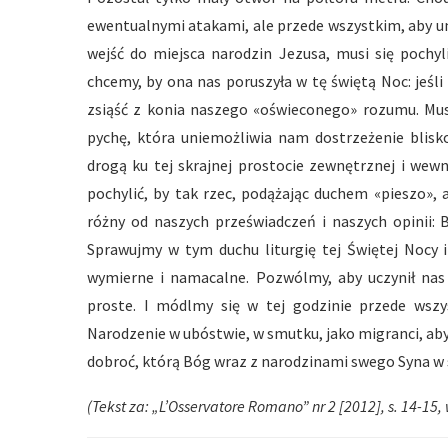
ewentualnymi atakami, ale przede wszystkim, aby u
wejść do miejsca narodzin Jezusa, musi się pochyl
chcemy, by ona nas poruszyła w tę świętą Noc: jeśl
zsiąść z konia naszego «oświeconego» rozumu. Mus
pychę, która uniemożliwia nam dostrzeżenie blisk
drogą ku tej skrajnej prostocie zewnętrznej i wew
pochylić, by tak rzec, podążając duchem «pieszo», 
różny od naszych przeświadczeń i naszych opinii:
Sprawujmy w tym duchu liturgię tej Świętej Nocy 
wymierne i namacalne. Pozwólmy, aby uczynił nas p
proste. I módlmy się w tej godzinie przede wsz
Narodzenie w ubóstwie, w smutku, jako migranci, aby 
dobroć, którą Bóg wraz z narodzinami swego Syna w s
(Tekst za: „L’Osservatore Romano” nr 2 [2012], s. 14-15,