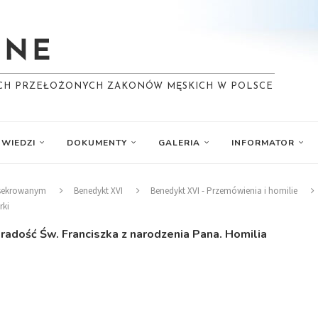
YCH PRZEŁOŻONYCH ZAKONÓW MĘSKICH W POLSCE
WIEDZI
DOKUMENTY
GALERIA
INFORMATOR
nsekrowanym
Benedykt XVI
Benedykt XVI - Przemówienia i homilie
rki
adość Św. Franciszka z narodzenia Pana. Homilia