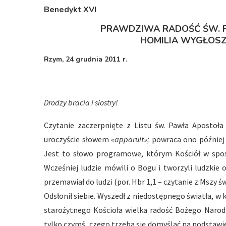
Benedykt XVI
PRAWDZIWA RADOŚĆ ŚW. F
HOMILIA WYGŁOSZ
Rzym, 24 grudnia 2011 r.
Drodzy bracia i siostry!
Czytanie zaczerpnięte z Listu św. Pawła Apostoła 
uroczyście słowem
«apparuit»;
powraca ono później t
Jest to słowo programowe, którym Kościół w spos
Wcześniej ludzie mówili o Bogu i tworzyli ludzki
przemawiał do ludzi (por. Hbr 1,1 – czytanie z Mszy św.
Odsłonił siebie. Wyszedł z niedostępnego światła, w
starożytnego Kościoła wielka radość Bożego Narodzen
tylko czymś, czego trzeba się domyślać na podstawie 