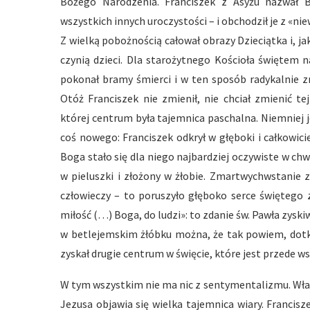
Bożego Narodzenia. Franciszek z Asyżu nazwał
wszystkich innych uroczystości – i obchodził je z «n
Z wielką pobożnością całował obrazy Dzieciątka i, j
czynią dzieci. Dla starożytnego Kościoła świętem 
pokonał bramy śmierci i w ten sposób radykalnie z
Otóż Franciszek nie zmienił, nie chciał zmienić te
której centrum była tajemnica paschalna. Niemniej j
coś nowego: Franciszek odkrył w głęboki i całkowi
Boga stało się dla niego najbardziej oczywiste w chwi
w pieluszki i złożony w żłobie. Zmartwychwstanie z
człowieczy – to poruszyło głęboko serce świętego z
miłość (…) Boga, do ludzi»: to zdanie św. Pawła zysk
w betlejemskim żłóbku można, że tak powiem, dotkn
zyskał drugie centrum w święcie, które jest przede w
W tym wszystkim nie ma nic z sentymentalizmu. Wła
Jezusa objawia się wielka tajemnica wiary. Francis