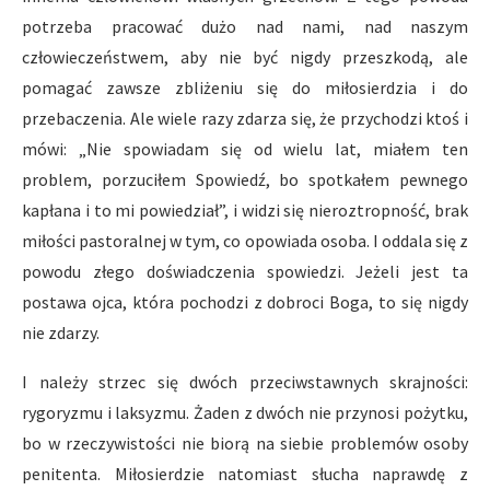
potrzeba pracować dużo nad nami, nad naszym
człowieczeństwem, aby nie być nigdy przeszkodą, ale
pomagać zawsze zbliżeniu się do miłosierdzia i do
przebaczenia. Ale wiele razy zdarza się, że przychodzi ktoś i
mówi: „Nie spowiadam się od wielu lat, miałem ten
problem, porzuciłem Spowiedź, bo spotkałem pewnego
kapłana i to mi powiedział”, i widzi się nieroztropność, brak
miłości pastoralnej w tym, co opowiada osoba. I oddala się z
powodu złego doświadczenia spowiedzi. Jeżeli jest ta
postawa ojca, która pochodzi z dobroci Boga, to się nigdy
nie zdarzy.
I należy strzec się dwóch przeciwstawnych skrajności:
rygoryzmu i laksyzmu. Żaden z dwóch nie przynosi pożytku,
bo w rzeczywistości nie biorą na siebie problemów osoby
penitenta. Miłosierdzie natomiast słucha naprawdę z