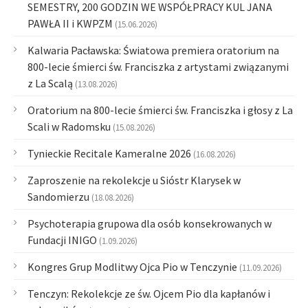
SEMESTRY, 200 GODZIN WE WSPÓŁPRACY KUL JANA
PAWŁA II i KWPZM
(15.06.2026)
Kalwaria Pacławska: Światowa premiera oratorium na
800-lecie śmierci św. Franciszka z artystami związanymi
z La Scalą
(13.08.2026)
Oratorium na 800-lecie śmierci św. Franciszka i głosy z La
Scali w Radomsku
(15.08.2026)
Tynieckie Recitale Kameralne 2026
(16.08.2026)
Zaproszenie na rekolekcje u Sióstr Klarysek w
Sandomierzu
(18.08.2026)
Psychoterapia grupowa dla osób konsekrowanych w
Fundacji INIGO
(1.09.2026)
Kongres Grup Modlitwy Ojca Pio w Tenczynie
(11.09.2026)
Tenczyn: Rekolekcje ze św. Ojcem Pio dla kapłanów i