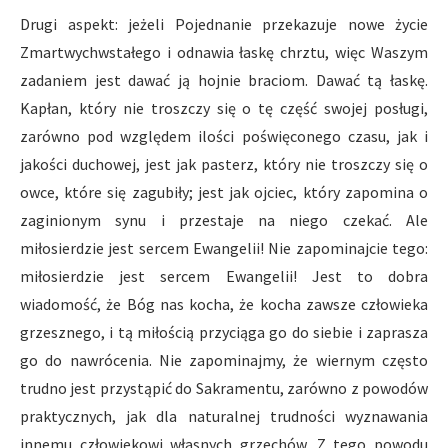
Drugi aspekt: jeżeli Pojednanie przekazuje nowe życie
Zmartwychwstałego i odnawia łaskę chrztu, więc Waszym
zadaniem jest dawać ją hojnie braciom. Dawać tą łaskę.
Kapłan, który nie troszczy się o tę część swojej posługi,
zarówno pod względem ilości poświęconego czasu, jak i
jakości duchowej, jest jak pasterz, który nie troszczy się o
owce, które się zagubiły; jest jak ojciec, który zapomina o
zaginionym synu i przestaje na niego czekać. Ale
miłosierdzie jest sercem Ewangelii! Nie zapominajcie tego:
miłosierdzie jest sercem Ewangelii! Jest to dobra
wiadomość, że Bóg nas kocha, że kocha zawsze człowieka
grzesznego, i tą miłością przyciąga go do siebie i zaprasza
go do nawrócenia. Nie zapominajmy, że wiernym często
trudno jest przystąpić do Sakramentu, zarówno z powodów
praktycznych, jak dla naturalnej trudności wyznawania
innemu człowiekowi własnych grzechów. Z tego powodu