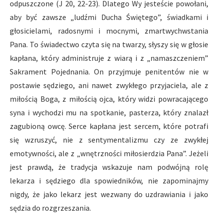
odpuszczone (J 20, 22-23). Dlatego Wy jesteście powołani,
aby być zawsze „ludźmi Ducha Świętego”, świadkami i
głosicielami, radosnymi i mocnymi, zmartwychwstania
Pana. To świadectwo czyta się na twarzy, słyszy się w głosie
kapłana, który administruje z wiarą i z „namaszczeniem”
Sakrament Pojednania. On przyjmuje penitentów nie w
postawie sędziego, ani nawet zwykłego przyjaciela, ale z
miłością Boga, z miłością ojca, który widzi powracającego
syna i wychodzi mu na spotkanie, pasterza, który znalazł
zagubioną owcę. Serce kapłana jest sercem, które potrafi
się wzruszyć, nie z sentymentalizmu czy ze zwykłej
emotywności, ale z „wnętrzności miłosierdzia Pana”. Jeżeli
jest prawdą, że tradycja wskazuje nam podwójną rolę
lekarza i sędziego dla spowiedników, nie zapominajmy
nigdy, że jako lekarz jest wezwany do uzdrawiania i jako
sędzia do rozgrzeszania.