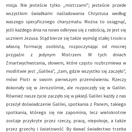
misja. Nie jesteście tylko „mistrzami”; jesteście przede
wszystkim świadkami naśladowania Chrystusa według
waszego specyficznego charyzmatu. Można to osiągnąć,
jeśli każdego dnia na nowo odkrywa się z radością, że jest się
uczniem Jezusa. Stąd bierze się także wymóg stałej troski o
własną formację osobistą, rozpoczynając od mocnej
przyjaźni z jedynym Mistrzem. W tych dniach
Zmartwychwstania, słowem, które często rozbrzmiewa w
modlitwie jest „Galilea”, „tam, gdzie wszystko się zaczęło”,
mówi Piotr w swoim pierwszym przemówieniu. Rzeczy
dokonały się w Jerozolimie, ale rozpoczęły się w Galilei.
Również nasze życie zaczęło się w jakiejś Galilei: każdy z nas
przeżył doświadczenie Galilei, spotkania z Panem, takiego
spotkania, którego się nie zapomina, lecz wielokrotnie
zostaje przykryte przez rzeczy, pracę, niepokoje, a także
przez grzechy i światowość. By dawać świadectwo trzeba