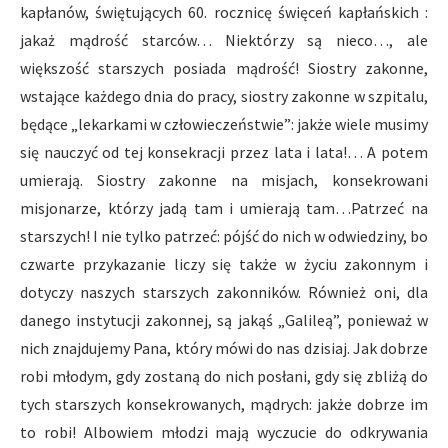
kapłanów, świętujących 60. rocznicę święceń kapłańskich :
jakaż mądrość starców… Niektórzy są nieco…, ale
większość starszych posiada mądrość! Siostry zakonne,
wstające każdego dnia do pracy, siostry zakonne w szpitalu,
będące „lekarkami w człowieczeństwie”: jakże wiele musimy
się nauczyć od tej konsekracji przez lata i lata!… A potem
umierają. Siostry zakonne na misjach, konsekrowani
misjonarze, którzy jadą tam i umierają tam…Patrzeć na
starszych! I nie tylko patrzeć: pójść do nich w odwiedziny, bo
czwarte przykazanie liczy się także w życiu zakonnym i
dotyczy naszych starszych zakonników. Również oni, dla
danego instytucji zakonnej, są jakąś „Galileą”, ponieważ w
nich znajdujemy Pana, który mówi do nas dzisiaj. Jak dobrze
robi młodym, gdy zostaną do nich posłani, gdy się zbliżą do
tych starszych konsekrowanych, mądrych: jakże dobrze im
to robi! Albowiem młodzi mają wyczucie do odkrywania