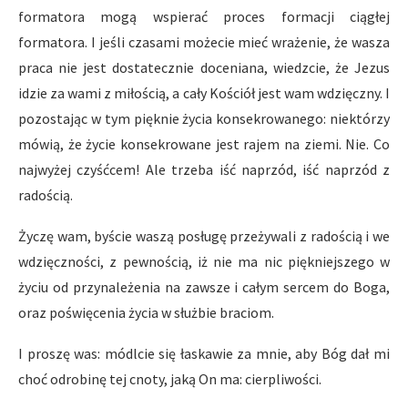
formatora mogą wspierać proces formacji ciągłej
formatora. I jeśli czasami możecie mieć wrażenie, że wasza
praca nie jest dostatecznie doceniana, wiedzcie, że Jezus
idzie za wami z miłością, a cały Kościół jest wam wdzięczny. I
pozostając w tym pięknie życia konsekrowanego: niektórzy
mówią, że życie konsekrowane jest rajem na ziemi. Nie. Co
najwyżej czyśćcem! Ale trzeba iść naprzód, iść naprzód z
radością.
Życzę wam, byście waszą posługę przeżywali z radością i we
wdzięczności, z pewnością, iż nie ma nic piękniejszego w
życiu od przynależenia na zawsze i całym sercem do Boga,
oraz poświęcenia życia w służbie braciom.
I proszę was: módlcie się łaskawie za mnie, aby Bóg dał mi
choć odrobinę tej cnoty, jaką On ma: cierpliwości.