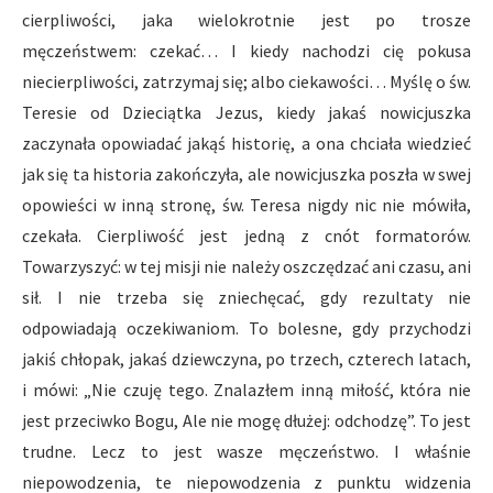
cierpliwości, jaka wielokrotnie jest po trosze
męczeństwem: czekać… I kiedy nachodzi cię pokusa
niecierpliwości, zatrzymaj się; albo ciekawości… Myślę o św.
Teresie od Dzieciątka Jezus, kiedy jakaś nowicjuszka
zaczynała opowiadać jakąś historię, a ona chciała wiedzieć
jak się ta historia zakończyła, ale nowicjuszka poszła w swej
opowieści w inną stronę, św. Teresa nigdy nic nie mówiła,
czekała. Cierpliwość jest jedną z cnót formatorów.
Towarzyszyć: w tej misji nie należy oszczędzać ani czasu, ani
sił. I nie trzeba się zniechęcać, gdy rezultaty nie
odpowiadają oczekiwaniom. To bolesne, gdy przychodzi
jakiś chłopak, jakaś dziewczyna, po trzech, czterech latach,
i mówi: „Nie czuję tego. Znalazłem inną miłość, która nie
jest przeciwko Bogu, Ale nie mogę dłużej: odchodzę”. To jest
trudne. Lecz to jest wasze męczeństwo. I właśnie
niepowodzenia, te niepowodzenia z punktu widzenia