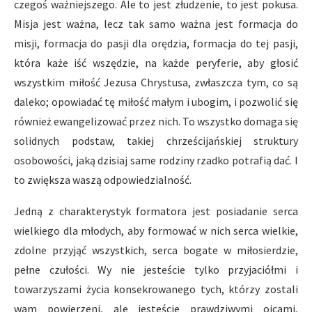
czegoś ważniejszego. Ale to jest złudzenie, to jest pokusa.
Misja jest ważna, lecz tak samo ważna jest formacja do
misji, formacja do pasji dla orędzia, formacja do tej pasji,
która każe iść wszędzie, na każde peryferie, aby głosić
wszystkim miłość Jezusa Chrystusa, zwłaszcza tym, co są
daleko; opowiadać tę miłość małym i ubogim, i pozwolić się
również ewangelizować przez nich. To wszystko domaga się
solidnych podstaw, takiej chrześcijańskiej struktury
osobowości, jaką dzisiaj same rodziny rzadko potrafią dać. I
to zwiększa waszą odpowiedzialność.
Jedną z charakterystyk formatora jest posiadanie serca
wielkiego dla młodych, aby formować w nich serca wielkie,
zdolne przyjąć wszystkich, serca bogate w miłosierdzie,
pełne czułości. Wy nie jesteście tylko przyjaciółmi i
towarzyszami życia konsekrowanego tych, którzy zostali
wam powierzeni, ale jesteście prawdziwymi ojcami,