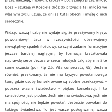
przez nadzieję; młodych, którzy – pociągnięci przez miłość
Bożą – szukają w Kościele dróg do przyjęcia tej miłości we
własnym życiu. Czuję, że oni są tutaj obecni i myślę o nich
serdecznie.
Widząc waszą liczbę nie wydaje się, że przeżywamy kryzys
powołaniowy! Lecz w rzeczywistości obserwujemy
niewątpliwy spadek ilościowy, co czyni zadanie formacyjne
jeszcze bardziej naglącym, by formacja kształtowała
naprawdę serce Jezusa w sercu młodych tak, aby mieli te
same uczucia (por. Flp 2,5; Vita consecrata, 65). Jestem
również przekonany, że nie ma kryzysu powołaniowego
tam, gdzie osoby konsekrowane są zdolne przekazywać –
poprzez własne świadectwo – piękno konsekracji. I to
świadectwo jest płodne. Jeśli nie ma świadectwa, jeśli nie
ma spójności, nie będzie powołań. Jesteście powołani do
takiego świadectwa. To jest wasze posługiwanie, wasza