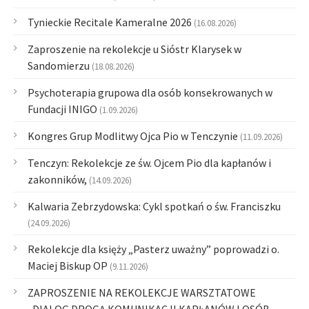
Tynieckie Recitale Kameralne 2026
(16.08.2026)
Zaproszenie na rekolekcje u Sióstr Klarysek w
Sandomierzu
(18.08.2026)
Psychoterapia grupowa dla osób konsekrowanych w
Fundacji INIGO
(1.09.2026)
Kongres Grup Modlitwy Ojca Pio w Tenczynie
(11.09.2026)
Tenczyn: Rekolekcje ze św. Ojcem Pio dla kapłanów i
zakonników,
(14.09.2026)
Kalwaria Zebrzydowska: Cykl spotkań o św. Franciszku
(24.09.2026)
Rekolekcje dla księży „Pasterz uważny” poprowadzi o.
Maciej Biskup OP
(9.11.2026)
ZAPROSZENIE NA REKOLEKCJE WARSZTATOWE