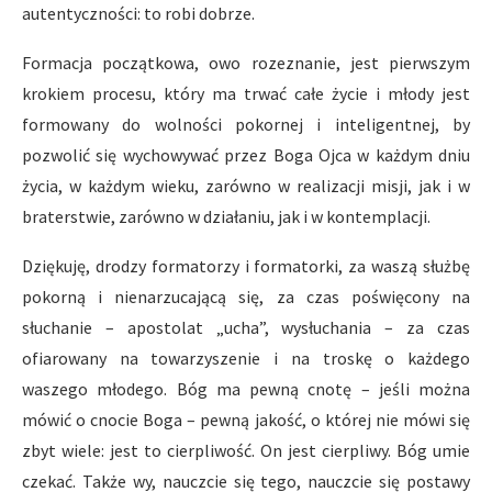
autentyczności: to robi dobrze.
Formacja początkowa, owo rozeznanie, jest pierwszym
krokiem procesu, który ma trwać całe życie i młody jest
formowany do wolności pokornej i inteligentnej, by
pozwolić się wychowywać przez Boga Ojca w każdym dniu
życia, w każdym wieku, zarówno w realizacji misji, jak i w
braterstwie, zarówno w działaniu, jak i w kontemplacji.
Dziękuję, drodzy formatorzy i formatorki, za waszą służbę
pokorną i nienarzucającą się, za czas poświęcony na
słuchanie – apostolat „ucha”, wysłuchania – za czas
ofiarowany na towarzyszenie i na troskę o każdego
waszego młodego. Bóg ma pewną cnotę – jeśli można
mówić o cnocie Boga – pewną jakość, o której nie mówi się
zbyt wiele: jest to cierpliwość. On jest cierpliwy. Bóg umie
czekać. Także wy, nauczcie się tego, nauczcie się postawy