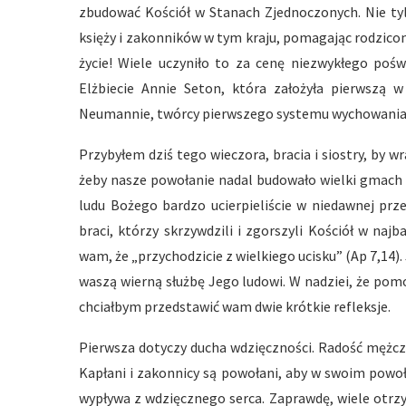
zbudować Kościół w Stanach Zjednoczonych. Nie tyl
księży i zakonników w tym kraju, pomagając rodzico
życie! Wiele uczyniło to za cenę niezwykłego pośw
Elżbiecie Annie Seton, która założyła pierwszą w
Neumannie, twórcy pierwszego systemu wychowania k
Przybyłem dziś tego wieczora, bracia i siostry, by
żeby nasze powołanie nadal budowało wielki gmach 
ludu Bożego bardzo ucierpieliście w niedawnej prz
braci, którzy skrzywdzili i zgorszyli Kościół w na
wam, że „przychodzicie z wielkiego ucisku” (Ap 7,14). 
waszą wierną służbę Jego ludowi. W nadziei, że po
chciałbym przedstawić wam dwie krótkie refleksje.
Pierwsza dotyczy ducha wdzięczności. Radość mężczy
Kapłani i zakonnicy są powołani, aby w swoim powo
wypływa z wdzięcznego serca. Zaprawdę, wiele otrzym