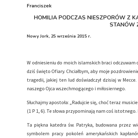
Franciszek
HOMILIA PODCZAS NIESZPORÓW Z KA
STANÓW 
Nowy Jork, 25 września 2015 r.
W odniesieniu do moich islamskich braci odczuwam 
dziś święto Ofiary. Chciałbym, aby moje pozdrowienie
tragedii, jakiej ten lud doświadczył dzisiaj w Mecc
naszego Ojca wszechmogącego i miłosiernego.
Słuchajmy apostoła: „Radujcie się, choć teraz musi
(1 P 1, 6). Te słowa przypominają nam coś istotnego.
Ta piękna katedra św. Patryka, budowana przez wie
symbolem pracy pokoleń amerykańskich kapłanów