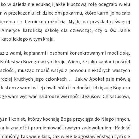
ko w dziedzinie edukacji jakże kluczową rolę odegrało wielu
m w przekazaniu ich dzieciom pokarmu, które karmi je na całe
ięcenia i z heroiczną miłością. Myślę na przykład o świętej
 Ameryce katolicką szkołę dla dziewcząt, czy o św. Janie
atolickiego w tym kraju.
 wraz z wami, kapłanami i osobami konsekrowanymi modlić się,
Królestwa Bożego w tym kraju. Wiem, że jako kapłani pośród
eszłości, musząc znosić wstyd z powodu niektórych waszych
jbardziej kruchych jego członkach … Jak w Apokalipsie mówię
Jestem z wami w tej chwili bólu i trudności, i dziękuję Bogu za
mogę wam wytrwać na drodze wierności Jezusowi Chrystusowi,
zn i kobiet, którzy kochają Boga przyciąga do Niego innych.
łaniu znaleźć i promieniować trwałym zadowoleniem. Radość
aliśmy, tak wiele łask, tak wiele błogosławieństw, i tym się