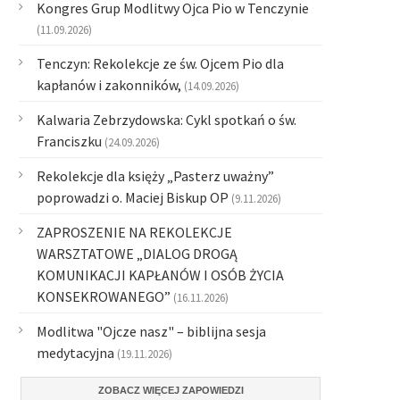
Kongres Grup Modlitwy Ojca Pio w Tenczynie
(11.09.2026)
Tenczyn: Rekolekcje ze św. Ojcem Pio dla
kapłanów i zakonników,
(14.09.2026)
Kalwaria Zebrzydowska: Cykl spotkań o św.
Franciszku
(24.09.2026)
Rekolekcje dla księży „Pasterz uważny”
poprowadzi o. Maciej Biskup OP
(9.11.2026)
ZAPROSZENIE NA REKOLEKCJE
WARSZTATOWE „DIALOG DROGĄ
KOMUNIKACJI KAPŁANÓW I OSÓB ŻYCIA
KONSEKROWANEGO”
(16.11.2026)
Modlitwa "Ojcze nasz" – biblijna sesja
medytacyjna
(19.11.2026)
ZOBACZ WIĘCEJ ZAPOWIEDZI