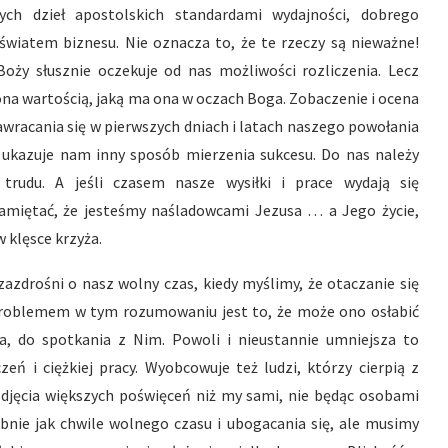
ch dzieł apostolskich standardami wydajności, dobrego
światem biznesu. Nie oznacza to, że te rzeczy są nieważne!
ży słusznie oczekuje od nas możliwości rozliczenia. Lecz
na wartością, jaką ma ona w oczach Boga. Zobaczenie i ocena
racania się w pierwszych dniach i latach naszego powołania
 ukazuje nam inny sposób mierzenia sukcesu. Do nas należy
trudu. A jeśli czasem nasze wysiłki i prace wydają się
miętać, że jesteśmy naśladowcami Jezusa … a Jego życie,
 klęsce krzyża.
zazdrośni o nasz wolny czas, kiedy myślimy, że otaczanie się
roblemem w tym rozumowaniu jest to, że może ono osłabić
 do spotkania z Nim. Powoli i nieustannie umniejsza to
ń i ciężkiej pracy. Wyobcowuje też ludzi, którzy cierpią z
jęcia większych poświęceń niż my sami, nie będąc osobami
nie jak chwile wolnego czasu i ubogacania się, ale musimy