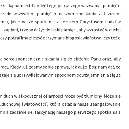
 z łaską pamięci. Pamięć tego pierwszego wezwania, pamięć o
 przede wszystkim pamięć o naszym spotkaniu z Jezusem
eniu, jakie nasze spotkanie z Jezusem Chrystusem budzi w
i kapłani, trzeba dążyć do łaski pamięci, aby wzrastać w duchu
 czy potrafimy zliczyć otrzymane błogosławieństwa, czy też o
e serce spontanicznie skłania się do służenia Panu oraz, aby
racy. Kiedy już zdamy sobie sprawę, jak dużo Bóg nam dał, to
ch, staje się uprzywilejowanym sposobom odwzajemnienia się za
ten duch wielkodusznej ofiarności może być tłumiony. Może się
„duchowej światowości”, która osłabia nasze zaangażowanie
mnia zadziwienie, fascynację naszego pierwszego spotkania z