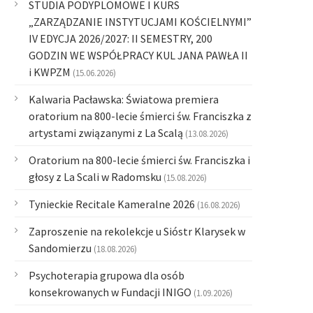
STUDIA PODYPLOMOWE I KURS
„ZARZĄDZANIE INSTYTUCJAMI KOŚCIELNYMI”
IV EDYCJA 2026/2027: II SEMESTRY, 200
GODZIN WE WSPÓŁPRACY KUL JANA PAWŁA II
i KWPZM
(15.06.2026)
Kalwaria Pacławska: Światowa premiera
oratorium na 800-lecie śmierci św. Franciszka z
artystami związanymi z La Scalą
(13.08.2026)
Oratorium na 800-lecie śmierci św. Franciszka i
głosy z La Scali w Radomsku
(15.08.2026)
Tynieckie Recitale Kameralne 2026
(16.08.2026)
Zaproszenie na rekolekcje u Sióstr Klarysek w
Sandomierzu
(18.08.2026)
Psychoterapia grupowa dla osób
konsekrowanych w Fundacji INIGO
(1.09.2026)