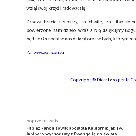
wziął swój krzyż i radował się!
Drodzy bracia i siostry, za chwilę, za kilka mi
powierzone nam dzieło. Wraz z Nią dziękujmy Bogu za
będzie On nadal w nas działał oraz w tych, którym mam
Za:
www.vatican.va
Copyright © Dicastero per la Co
poprzedni wpis
Papież kanonizował apostoła Kalifornii: jak św.
Junipero wychodźmy z Ewangelią do świata