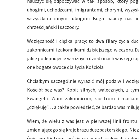
nauczyć się odpoczywać w taki sposób, który pogł
ubogimi, uchodźcami, imigrantami, chorymi, wyzysk
wszystkimi innymi ubogimi Boga nauczy nas in
chrześcijański i szczodry.
Wdzięczność i ciężka pracy: to dwa filary życia 
zakonnicami i zakonnikami dzisiejszego wieczoru. D
jakie podejmujecie w różnych dziedzinach waszego ap
one bogate owoce dla życia Kościoła.
Chciałbym szczególnie wyrazić mój podziw i wdzi
Kościół bez was? Kobit silnych, walecznych, z tym
Ewangelii. Wam zakonnicom, siostrom i matkom 
„dziękuję”… a także powiedzieć, że bardzo was miłuję
Wiem, że wielu z was jest w pierwszej linii front
zmieniającego się krajobrazu duszpasterskiego. Niez
świętym Piotrem, byście się w nich radowali i odpow