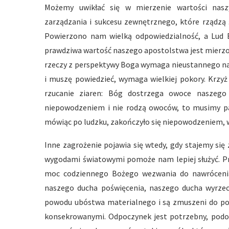
Możemy uwikłać się w mierzenie wartości naszy
zarządzania i sukcesu zewnętrznego, które rządzą 
Powierzono nam wielką odpowiedzialność, a Lud Bo
prawdziwa wartość naszego apostolstwa jest mierzo
rzeczy z perspektywy Boga wymaga nieustannego naw
i muszę powiedzieć, wymaga wielkiej pokory. Krzyż
rzucanie ziaren: Bóg dostrzega owoce naszego 
niepowodzeniem i nie rodzą owoców, to musimy pa
mówiąc po ludzku, zakończyło się niepowodzeniem, w
Inne zagrożenie pojawia się wtedy, gdy stajemy się 
wygodami światowymi pomoże nam lepiej służyć. P
moc codziennego Bożego wezwania do nawrócenia,
naszego ducha poświęcenia, naszego ducha wyrzecze
powodu ubóstwa materialnego i są zmuszeni do pod
konsekrowanymi. Odpoczynek jest potrzebny, podob