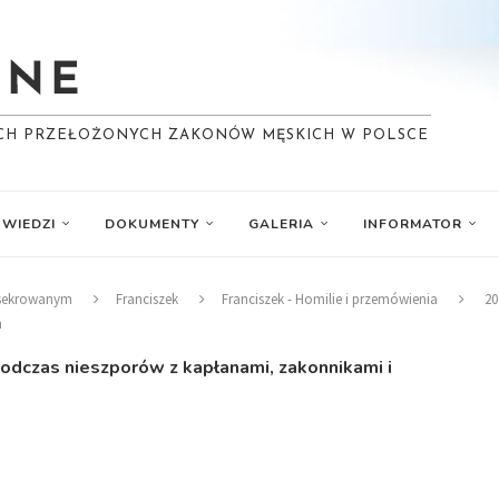
YCH PRZEŁOŻONYCH ZAKONÓW MĘSKICH W POLSCE
WIEDZI
DOKUMENTY
GALERIA
INFORMATOR
nsekrowanym
Franciszek
Franciszek - Homilie i przemówienia
20
h
podczas nieszporów z kapłanami, zakonnikami i