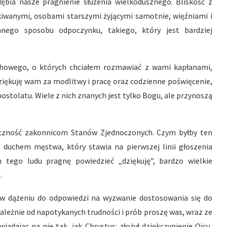
ębia nasze pragnienie służenia wielkodusznego. Bliskość z
iwanymi, osobami starszymi żyjącymi samotnie, więźniami i
nego sposobu odpoczynku, takiego, który jest bardziej
duchowego, o których chciałem rozmawiać z wami kapłanami,
ziękuję wam za modlitwy i pracę oraz codzienne poświęcenie,
ostolatu. Wiele z nich znanych jest tylko Bogu, ale przynoszą
ęczność zakonnicom Stanów Zjednoczonych. Czym byłby ten
 duchem męstwa, który stawia na pierwszej linii głoszenia
tego ludu pragnę powiedzieć „dziękuję”, bardzo wielkie
.
u w dążeniu do odpowiedzi na wyzwanie dostosowania się do
ależnie od napotykanych trudności i prób proszę was, wraz ze
iadając na nie tak, jak Chrystus: złożył dziękczynienie Ojcu,