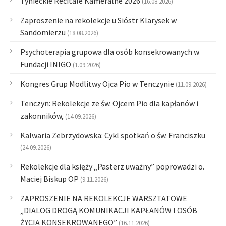
Tynieckie Recitale Kameralne 2026
(16.08.2026)
Zaproszenie na rekolekcje u Sióstr Klarysek w
Sandomierzu
(18.08.2026)
Psychoterapia grupowa dla osób konsekrowanych w
Fundacji INIGO
(1.09.2026)
Kongres Grup Modlitwy Ojca Pio w Tenczynie
(11.09.2026)
Tenczyn: Rekolekcje ze św. Ojcem Pio dla kapłanów i
zakonników,
(14.09.2026)
Kalwaria Zebrzydowska: Cykl spotkań o św. Franciszku
(24.09.2026)
Rekolekcje dla księży „Pasterz uważny” poprowadzi o.
Maciej Biskup OP
(9.11.2026)
ZAPROSZENIE NA REKOLEKCJE WARSZTATOWE
„DIALOG DROGĄ KOMUNIKACJI KAPŁANÓW I OSÓB
ŻYCIA KONSEKROWANEGO”
(16.11.2026)