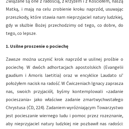
Związane są one z radością, z krzyżem i z Kościołem, naszą
Matką, i mają na celu zrobienie kroku naprzód, usuwając
przeszkody, które stawia nam nieprzyjaciel natury ludzkiej,
gdy w służbie Bożej przechodzimy od tego, co dobre, do
tego, co lepsze.
1. Usilne proszenie o pociechę
Zawsze można uczynić krok naprzód w usilnej prośbie o
pociechę. W dwóch adhortacjach apostolskich (Evangelii
gaudium i Amoris laetitia) oraz w encyklice Laudato si’
położyłem nacisk na radość. W Ćwiczeniach Ignacy zaprasza
nas, swoich przyjaciół, byśmy kontemplowali «zadanie
pocieszania» jako właściwe zadanie zmartwychwstałego
Chrystusa (ĆD, 224). Zadaniem wyróżniającym Towarzystwo
jest pocieszanie wiernego ludu i pomoc przez rozeznanie,
aby nieprzyjaciel natury ludzkiej nie pozbawił nas radości: