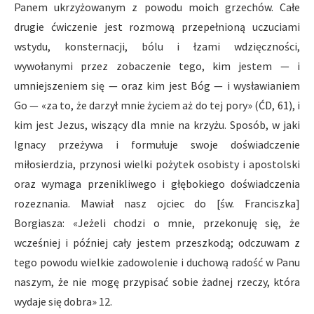
Panem ukrzyżowanym z powodu moich grzechów. Całe
drugie ćwiczenie jest rozmową przepełnioną uczuciami
wstydu, konsternacji, bólu i łzami wdzięczności,
wywołanymi przez zobaczenie tego, kim jestem — i
umniejszeniem się — oraz kim jest Bóg — i wysławianiem
Go — «za to, że darzył mnie życiem aż do tej pory» (ĆD, 61), i
kim jest Jezus, wiszący dla mnie na krzyżu. Sposób, w jaki
Ignacy przeżywa i formułuje swoje doświadczenie
miłosierdzia, przynosi wielki pożytek osobisty i apostolski
oraz wymaga przenikliwego i głębokiego doświadczenia
rozeznania. Mawiał nasz ojciec do [św. Franciszka]
Borgiasza: «Jeżeli chodzi o mnie, przekonuję się, że
wcześniej i później cały jestem przeszkodą; odczuwam z
tego powodu wielkie zadowolenie i duchową radość w Panu
naszym, że nie mogę przypisać sobie żadnej rzeczy, która
wydaje się dobra» 12.