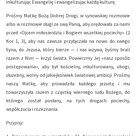
inkulturując Ewangelię i ewangelizując każdą kulturę.
Prośmy Matkę Bożą Dobrej Drogi, w synowskiej rozmowie
albo w rozmowie sługi ze swą Panią, aby orędowała za nami
przed «Ojcem miłosierdzia i Bogiem wszelkiej pociechy» (2
Kor 1, 3), aby nas zawsze przyłączała na nowo do swego
Syna, do Jezusa, który bierze — i nas wzywa, byśmy brali
razem z Nim — krzyż świata. Powierzmy Jej «nasz sposób
postępowania», aby był kościelny, inkulturowany, ubogi,
służebny, wolny od jakiejkolwiek światowej ambicji. Prośmy
naszą Matkę, aby prowadziła każdego jezuitę i mu
towarzyszyła razem z cząstką wiernego ludu Bożego, do
którego został posłany, na tych drogach pociechy,
współczucia i rozeznania.
Przypisy: