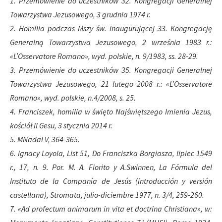
1. Przemówienie do uczestników 32. Kongregacji Generalnej
Towarzystwa Jezusowego, 3 grudnia 1974 r.
2. Homilia podczas Mszy św. inaugurującej 33. Kongregację
Generalną Towarzystwa Jezusowego, 2 września 1983 r.:
«L’Osservatore Romano», wyd. polskie, n. 9/1983, ss. 28-29.
3. Przemówienie do uczestników 35. Kongregacji Generalnej
Towarzystwa Jezusowego, 21 lutego 2008 r.: «L’Osservatore
Romano», wyd. polskie, n.4/2008, s. 25.
4. Franciszek, homilia w święto Najświętszego Imienia Jezus,
kościół Il Gesu, 3 stycznia 2014 r.
5. MNadal V, 364-365.
6. Ignacy Loyola, List 51, Do Franciszka Borgiasza, lipiec 1549
r., 17, n. 9. Por. M. A. Fiorito y A.Swinnen, La Fórmula del
Instituto de la Companía de Jesús (introducción y versión
castellana), Stromata, julio-diciembre 1977, n. 3/4, 259-260.
7. «Ad profectum animarum in vita et doctrina Christiana», w: