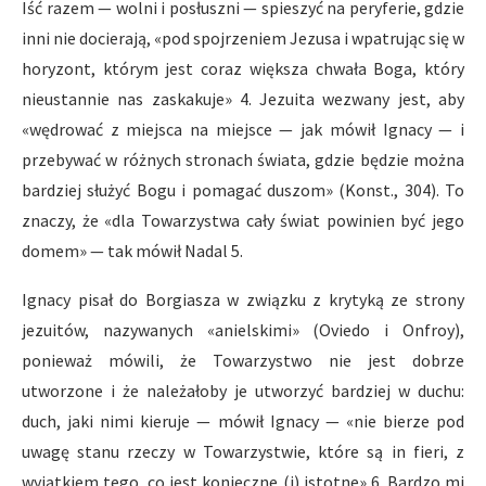
Iść razem — wolni i posłuszni — spieszyć na peryferie, gdzie
inni nie docierają, «pod spojrzeniem Jezusa i wpatrując się w
horyzont, którym jest coraz większa chwała Boga, który
nieustannie nas zaskakuje» 4. Jezuita wezwany jest, aby
«wędrować z miejsca na miejsce — jak mówił Ignacy — i
przebywać w różnych stronach świata, gdzie będzie można
bardziej służyć Bogu i pomagać duszom» (Konst., 304). To
znaczy, że «dla Towarzystwa cały świat powinien być jego
domem» — tak mówił Nadal 5.
Ignacy pisał do Borgiasza w związku z krytyką ze strony
jezuitów, nazywanych «anielskimi» (Oviedo i Onfroy),
ponieważ mówili, że Towarzystwo nie jest dobrze
utworzone i że należałoby je utworzyć bardziej w duchu:
duch, jaki nimi kieruje — mówił Ignacy — «nie bierze pod
uwagę stanu rzeczy w Towarzystwie, które są in fieri, z
wyjątkiem tego, co jest konieczne (i) istotne» 6. Bardzo mi