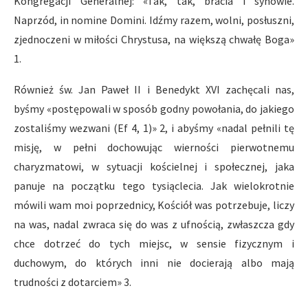
Kongregacji Generalnej: «Tak, tak, bracia i synowie.
Naprzód, in nomine Domini. Idźmy razem, wolni, posłuszni,
zjednoczeni w miłości Chrystusa, na większą chwałę Boga»
1.
Również św. Jan Paweł II i Benedykt XVI zachęcali nas,
byśmy «postępowali w sposób godny powołania, do jakiego
zostaliśmy wezwani (Ef 4, 1)» 2, i abyśmy «nadal pełnili tę
misję, w pełni dochowując wierności pierwotnemu
charyzmatowi, w sytuacji kościelnej i społecznej, jaka
panuje na początku tego tysiąclecia. Jak wielokrotnie
mówili wam moi poprzednicy, Kościół was potrzebuje, liczy
na was, nadal zwraca się do was z ufnością, zwłaszcza gdy
chce dotrzeć do tych miejsc, w sensie fizycznym i
duchowym, do których inni nie docierają albo mają
trudności z dotarciem» 3.