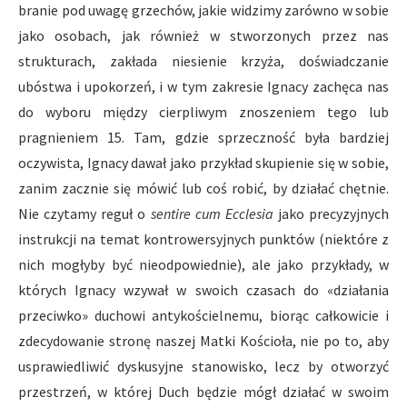
branie pod uwagę grzechów, jakie widzimy zarówno w sobie
jako osobach, jak również w stworzonych przez nas
strukturach, zakłada niesienie krzyża, doświadczanie
ubóstwa i upokorzeń, i w tym zakresie Ignacy zachęca nas
do wyboru między cierpliwym znoszeniem tego lub
pragnieniem 15. Tam, gdzie sprzeczność była bardziej
oczywista, Ignacy dawał jako przykład skupienie się w sobie,
zanim zacznie się mówić lub coś robić, by działać chętnie.
Nie czytamy reguł o
sentire cum Ecclesia
jako precyzyjnych
instrukcji na temat kontrowersyjnych punktów (niektóre z
nich mogłyby być nieodpowiednie), ale jako przykłady, w
których Ignacy wzywał w swoich czasach do «działania
przeciwko» duchowi antykościelnemu, biorąc całkowicie i
zdecydowanie stronę naszej Matki Kościoła, nie po to, aby
usprawiedliwić dyskusyjne stanowisko, lecz by otworzyć
przestrzeń, w której Duch będzie mógł działać w swoim