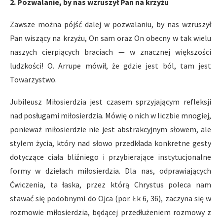
2. Pozwalanie, by nas wzruszył Pan na krzyżu
Zawsze można pójść dalej w pozwalaniu, by nas wzruszył
Pan wiszący na krzyżu, On sam oraz On obecny w tak wielu
naszych cierpiących braciach — w znacznej większości
ludzkości! O. Arrupe mówił, że gdzie jest ból, tam jest
Towarzystwo.
Jubileusz Miłosierdzia jest czasem sprzyjającym refleksji
nad posługami miłosierdzia. Mówię o nich w liczbie mnogiej,
ponieważ miłosierdzie nie jest abstrakcyjnym słowem, ale
stylem życia, który nad słowo przedkłada konkretne gesty
dotyczące ciała bliźniego i przybierające instytucjonalne
formy w dziełach miłosierdzia. Dla nas, odprawiających
Ćwiczenia, ta łaska, przez którą Chrystus poleca nam
stawać się podobnymi do Ojca (por. Łk 6, 36), zaczyna się w
rozmowie miłosierdzia, będącej przedłużeniem rozmowy z