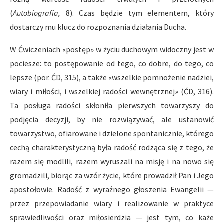
(
Autobiografia,
8). Czas będzie tym elementem, który
dostarczy mu klucz do rozpoznania działania Ducha.
W Ćwiczeniach «postęp» w życiu duchowym widoczny jest w
pociesze: to postępowanie od tego, co dobre, do tego, co
lepsze (por. ĆD, 315), a także «wszelkie pomnożenie nadziei,
wiary i miłości, i wszelkiej radości wewnętrznej» (ĆD, 316).
Ta posługa radości skłoniła pierwszych towarzyszy do
podjęcia decyzji, by nie rozwiązywać, ale ustanowić
towarzystwo, ofiarowane i dzielone spontanicznie, którego
cechą charakterystyczną była radość rodząca się z tego, że
razem się modlili, razem wyruszali na misję i na nowo się
gromadzili, biorąc za wzór życie, które prowadził Pan i Jego
apostołowie. Radość z wyraźnego głoszenia Ewangelii —
przez przepowiadanie wiary i realizowanie w praktyce
sprawiedliwości oraz miłosierdzia — jest tym, co każe