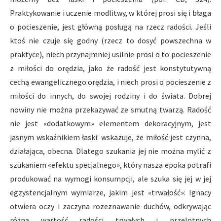
Praktykowanie i uczenie modlitwy, w której prosi się i błaga
o pocieszenie, jest główną posługą na rzecz radości. Jeśli
ktoś nie czuje się godny (rzecz to dosyć powszechna w
praktyce), niech przynajmniej usilnie prosi o to pocieszenie
z miłości do orędzia, jako że radość jest konstytutywną
cechą ewangelicznego orędzia, i niech prosi o pocieszenie z
miłości do innych, do swojej rodziny i do świata. Dobrej
nowiny nie można przekazywać ze smutną twarzą. Radość
nie jest «dodatkowym» elementem dekoracyjnym, jest
jasnym wskaźnikiem łaski: wskazuje, że miłość jest czynna,
działająca, obecna. Dlatego szukania jej nie można mylić z
szukaniem «efektu specjalnego», który nasza epoka potrafi
produkować na wymogi konsumpcji, ale szuka się jej w jej
egzystencjalnym wymiarze, jakim jest «trwałość»: Ignacy
otwiera oczy i zaczyna rozeznawanie duchów, odkrywając
różną wartość radości trwałych i przelotnych