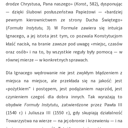
drodze Chrystusa, Pana naszego» (
Konst
., 582), dysponując
— dzięki ślubowi posłuszeństwa Papieżowi — «bardziej
pewnym kierownictwem ze strony Ducha Świętego»
(
Formuła Instytutu,
3). W Formule zawiera się intuicja
Ignacego, a jej istota jest tym, co pozwala Konstytucjom
kłaść nacisk, na branie zawsze pod uwagę «miejsc, czasów
oraz osób» i na to, by wszystkie reguły były pomocą — w
równej mierze — w konkretnych sprawach.
Dla Ignacego wędrowanie nie jest zwykłym błądzeniem z
miejsca na miejsce, ale przekłada się na jakość: jest
«pożytkiem” i postępem, jest podążaniem naprzód, jest
czynieniem czegoś dla dobra innych. Tak wyrażają to
obydwie
Formuły Instytutu
, zatwierdzone przez Pawła III
(1540 r.) i Juliusza III (1550 r.), gdy skupiają działalność
Towarzystwa na wierze — na jej obronie i krzewieniu — i na