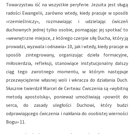
Towarzystwu iść na wszystkie peryferie. Jezuita jest sługą
radości Ewangelii, zarówno wtedy, kiedy pracuje w sposób
«rzemieślniczy», rozmawiając i udzielając ćwiczeń
duchownych jednej tylko osobie, pomagając jej spotkać to
«wewnętrzne miejsce, z którego czerpie siłę Ducha, który ją
prowadzi, wyzwala i odnawia» 10, jak i wtedy, kiedy pracuje w
sposób zintegrowany, organizując dzieła formacyjne,
miłosierdzia, refleksji, stanowiące instytucjonalny dalszy
ciąg tego zwrotnego momentu, w którym następuje
przezwyciężenie własnej woli i wkracza do działania Duch.
Słusznie twierdził Marcel de Certeau: Ćwiczenia są «wybitną
metodą apostolską», ponieważ umożliwiają «powrót do
serca, do zasady uległości Duchowi, który budzi
odprawiającego ćwiczenia i nakłania do osobistej wierności
Bogu» 11.