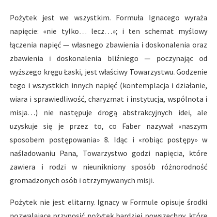
Pożytek jest we wszystkim. Formuła Ignacego wyraża
napięcie: «nie tylko… lecz…»; i ten schemat myślowy
łączenia napięć — własnego zbawienia i doskonalenia oraz
zbawienia i doskonalenia bliźniego — poczynając od
wyższego kręgu Łaski, jest właściwy Towarzystwu. Godzenie
tego i wszystkich innych napięć (kontemplacja i działanie,
wiara i sprawiedliwość, charyzmat i instytucja, wspólnota i
misja…) nie następuje drogą abstrakcyjnych idei, ale
uzyskuje się je przez to, co Faber nazywał «naszym
sposobem postępowania» 8. Idąc i «robiąc postępy» w
naśladowaniu Pana, Towarzystwo godzi napięcia, które
zawiera i rodzi w nieunikniony sposób różnorodność
gromadzonych osób i otrzymywanych misji.
Pożytek nie jest elitarny. Ignacy w Formule opisuje środki
pozwalające przynosić pożytek bardziej powszechny, które