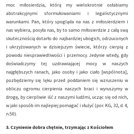
moc miłosierdzia, którą my wielokrotnie osłabiamy
abstrakcyjnymi sformułowaniami i legalistycznymi
warunkami. Pan, który spogląda na nas z miłosierdziem i
nas wybiera, posyła nas, by to samo miłosierdzie z całą swą
skutecznością dotarło do najbardziej ubogich, odrzuconych
i ukrzyżowanych w dzisiejszym świecie, którzy cierpią z
powodu niesprawiedliwości i przemocy. Jedynie wtedy, gdy
doświadczymy tej uzdrawiającej mocy w naszych
najgłębszych ranach, jako osoby i jako ciało [wspólnota],
pozbędziemy się lęku przed poddaniem się wzruszeniu w
obliczu ogromu cierpienia naszych braci i wyruszymy w
drogę, by cierpliwie iść z naszymi ludźmi, ucząc się od nich,
w jaki sposób im najlepiej pomagać i służyć (por. KG, 32, d. 4,
n.50).
3. Czynienie dobra chętnie, trzymając z Kościołem