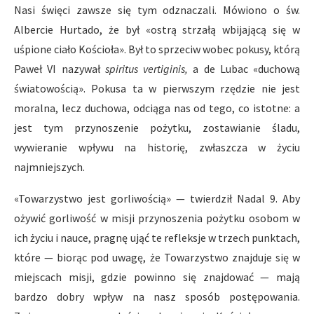
Nasi święci zawsze się tym odznaczali. Mówiono o św.
Albercie Hurtado, że był «ostrą strzałą wbijającą się w
uśpione ciało Kościoła». Był to sprzeciw wobec pokusy, którą
Paweł VI nazywał
spiritus vertiginis,
a de Lubac «duchową
światowością». Pokusa ta w pierwszym rzędzie nie jest
moralna, lecz duchowa, odciąga nas od tego, co istotne: a
jest tym przynoszenie pożytku, zostawianie śladu,
wywieranie wpływu na historię, zwłaszcza w życiu
najmniejszych.
«Towarzystwo jest gorliwością» — twierdził Nadal 9. Aby
ożywić gorliwość w misji przynoszenia pożytku osobom w
ich życiu i nauce, pragnę ująć te refleksje w trzech punktach,
które — biorąc pod uwagę, że Towarzystwo znajduje się w
miejscach misji, gdzie powinno się znajdować — mają
bardzo dobry wpływ na nasz sposób postępowania.