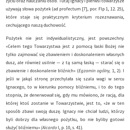
życiu oraz nauczaniu osób. Tutaj Ignacy i pierwsi towarzysze
używają słowa pożytek (ad profectum [7], por. Flp 1, 12. 25),
które staje się praktycznym kryterium rozeznawania,
cechującego naszą duchowość.
Pożytek nie jest indywidualistyczny, jest powszechny.
«Celem tego Towarzystwa jest z pomocą łaski Bożej nie
tylko zajmować się zbawieniem i doskonaleniem własnych
dusz, ale również usilnie — z tą samą łaską — starać się o
zbawienie i doskonalenie bliźnich» (
Egzamin ogólny,
1, 2). I
jeśli w jakąś stronę przechylała się szala wagi w sercu
Ignacego, to w kierunku pomocy bliźniemu, i to do tego
stopnia, że denerwował się, gdy mu mówiono, że racją, dla
której ktoś zostanie w Towarzystwie, jest to, «że w ten
sposób zbawi swoją duszę. Ignacy nie chciał ludzi, którzy
byli dobrzy dla własnego pożytku, bo nie byliby gotowi
służyć bliźniemu»
(Aicardo
I, p. 10, s. 41).