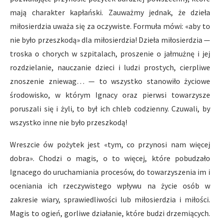
mają charakter kapłański. Zauważmy jednak, że dzieła
miłosierdzia uważa się za oczywiste. Formuła mówi: «aby to
nie było przeszkodą» dla miłosierdzia! Dzieła miłosierdzia —
troska o chorych w szpitalach, proszenie o jałmużnę i jej
rozdzielanie, nauczanie dzieci i ludzi prostych, cierpliwe
znoszenie zniewag… — to wszystko stanowiło życiowe
środowisko, w którym Ignacy oraz pierwsi towarzysze
poruszali się i żyli, to był ich chleb codzienny. Czuwali, by
wszystko inne nie było przeszkodą!
Wreszcie ów pożytek jest «tym, co przynosi nam więcej
dobra». Chodzi o magis, o to więcej, które pobudzało
Ignacego do uruchamiania procesów, do towarzyszenia im i
oceniania ich rzeczywistego wpływu na życie osób w
zakresie wiary, sprawiedliwości lub miłosierdzia i miłości.
Magis to ogień, gorliwe działanie, które budzi drzemiących.