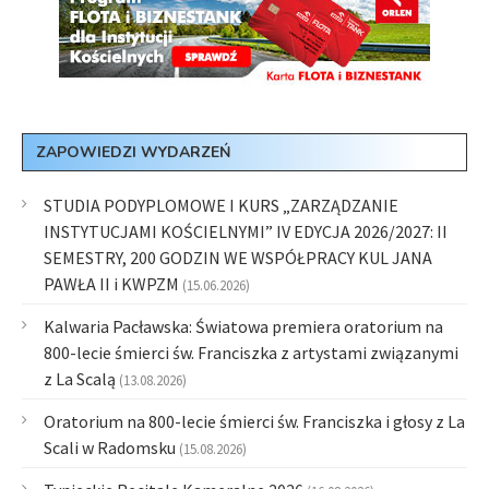
ZAPOWIEDZI WYDARZEŃ
STUDIA PODYPLOMOWE I KURS „ZARZĄDZANIE
INSTYTUCJAMI KOŚCIELNYMI” IV EDYCJA 2026/2027: II
SEMESTRY, 200 GODZIN WE WSPÓŁPRACY KUL JANA
PAWŁA II i KWPZM
(15.06.2026)
Kalwaria Pacławska: Światowa premiera oratorium na
800-lecie śmierci św. Franciszka z artystami związanymi
z La Scalą
(13.08.2026)
Oratorium na 800-lecie śmierci św. Franciszka i głosy z La
Scali w Radomsku
(15.08.2026)