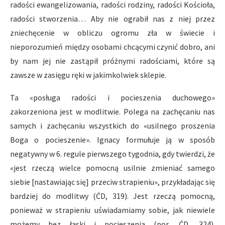
radości ewangelizowania, radości rodziny, radości Kościoła,
radości stworzenia… Aby nie ograbił nas z niej przez
zniechęcenie w obliczu ogromu zła w świecie i
nieporozumień między osobami chcącymi czynić dobro, ani
by nam jej nie zastąpił próżnymi radościami, które są
zawsze w zasięgu ręki w jakimkolwiek sklepie.
Ta «posługa radości i pocieszenia duchowego»
zakorzeniona jest w modlitwie. Polega na zachęcaniu nas
samych i zachęcaniu wszystkich do «usilnego proszenia
Boga o pocieszenie». Ignacy formułuje ją w sposób
negatywny w 6. regule pierwszego tygodnia, gdy twierdzi, że
«jest rzeczą wielce pomocną usilnie zmieniać samego
siebie [nastawiając się] przeciw strapieniu», przykładając się
bardziej do modlitwy (ĆD, 319). Jest rzeczą pomocną,
ponieważ w strapieniu uświadamiamy sobie, jak niewiele
możemy bez łaski i pocieszenia (por. ĆD, 324).