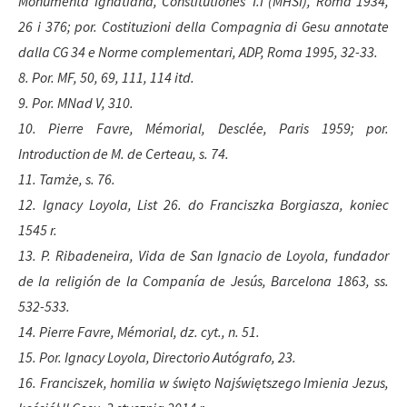
Monumenta Ignatiana, Constitutiones T.I (MHSI), Roma 1934,
26 i 376; por. Costituzioni della Compagnia di Gesu annotate
dalla CG 34 e Norme complementari, ADP, Roma 1995, 32-33.
8. Por. MF, 50, 69, 111, 114 itd.
9. Por. MNad V, 310.
10. Pierre Favre, Mémorial, Desclée, Paris 1959; por.
Introduction de M. de Certeau, s. 74.
11. Tamże, s. 76.
12. Ignacy Loyola, List 26. do Franciszka Borgiasza, koniec
1545 r.
13. P. Ribadeneira, Vida de San Ignacio de Loyola, fundador
de la religión de la Companía de Jesús, Barcelona 1863, ss.
532-533.
14. Pierre Favre, Mémorial, dz. cyt., n. 51.
15. Por. Ignacy Loyola, Directorio Autógrafo, 23.
16. Franciszek, homilia w święto Najświętszego Imienia Jezus,