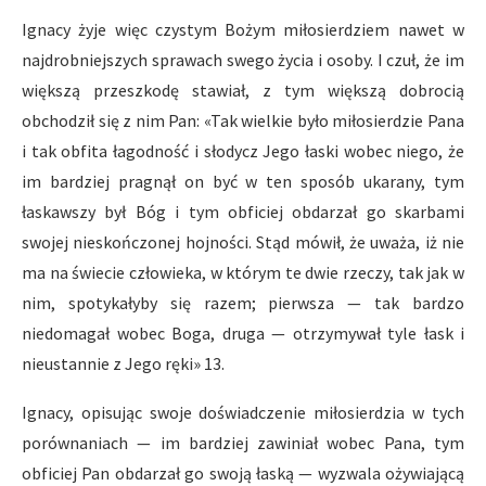
Ignacy żyje więc czystym Bożym miłosierdziem nawet w
najdrobniejszych sprawach swego życia i osoby. I czuł, że im
większą przeszkodę stawiał, z tym większą dobrocią
obchodził się z nim Pan: «Tak wielkie było miłosierdzie Pana
i tak obfita łagodność i słodycz Jego łaski wobec niego, że
im bardziej pragnął on być w ten sposób ukarany, tym
łaskawszy był Bóg i tym obficiej obdarzał go skarbami
swojej nieskończonej hojności. Stąd mówił, że uważa, iż nie
ma na świecie człowieka, w którym te dwie rzeczy, tak jak w
nim, spotykałyby się razem; pierwsza — tak bardzo
niedomagał wobec Boga, druga — otrzymywał tyle łask i
nieustannie z Jego ręki» 13.
Ignacy, opisując swoje doświadczenie miłosierdzia w tych
porównaniach — im bardziej zawiniał wobec Pana, tym
obficiej Pan obdarzał go swoją łaską — wyzwala ożywiającą