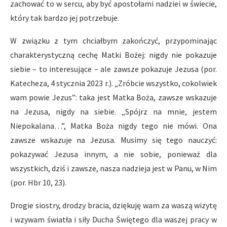
zachować to w sercu, aby być apostołami nadziei w świecie,
który tak bardzo jej potrzebuje.
W związku z tym chciałbym zakończyć, przypominając
charakterystyczną cechę Matki Bożej: nigdy nie pokazuje
siebie – to interesujące – ale zawsze pokazuje Jezusa (por.
Katecheza, 4 stycznia 2023 r.). „Zróbcie wszystko, cokolwiek
wam powie Jezus”: taka jest Matka Boża, zawsze wskazuje
na Jezusa, nigdy na siebie. „Spójrz na mnie, jestem
Niepokalana…”, Matka Boża nigdy tego nie mówi. Ona
zawsze wskazuje na Jezusa. Musimy się tego nauczyć:
pokazywać Jezusa innym, a nie sobie, ponieważ dla
wszystkich, dziś i zawsze, nasza nadzieja jest w Panu, w Nim
(por. Hbr 10, 23).
Drogie siostry, drodzy bracia, dziękuję wam za waszą wizytę
i wzywam światła i siły Ducha Świętego dla waszej pracy w