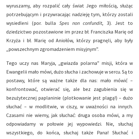
wyruszamy, aby rozpalić cały świat Jego miłością, służąc
potrzebującym i przywracając nadzieję tym, którzy zostali
wysiedleni (por. bulla
Spes non confundit
, 3). Jest to
dziedzictwo pozostawione im przez bł. Franciszka Marię od
Krzyża i bł. Marię od Aniołów, którzy pragnęli, aby były
„powszechnym zgromadzeniem misyjnym”.
Tego uczy nas Maryja, „gwiazda polarna” misji, która w
Ewangelii mało mówi, dużo słucha i zachowuje w sercu. Są to
postawy, które są ważne także dla nas: mało mówić –
konfrontować, otwierać się, ale bez zagubienia się w
bezużytecznej paplaninie (plotkowanie jest plagą!) – dużo
słuchać – w modlitwie, w ciszy, w uważności na innych.
Czasami nie wiemy, jak słuchać: druga osoba mówi, a my
odpowiadamy w połowie jej wypowiedzi. Nie, słuchaj
wszystkiego, do końca, słuchaj także Pana! Słuchać i