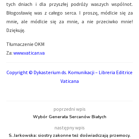
tych dniach i dla przyszłej podróży waszych wspólnot.
Błogosławię was z całego serca. I proszę, módlcie się za
mnie, ale módlcie się za mnie, a nie przeciwko mnie!
Dziękuję.
Tłumaczenie OKM
Za:
www.vatican.va
Copyright © Dykasterium ds. Komunikacji – Libreria Editrice
Vaticana
poprzedni wpis
Wybór Generała Sercanów Białych
następny wpis
S. Jarkowska: siostry zakonne też doświadczają przemocy.