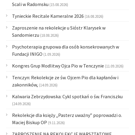
Scali w Radomsku
(15.08.2026)
Tynieckie Recitale Kameralne 2026
(16.08.2026)
Zaproszenie na rekolekcje u Sióstr Klarysek w
Sandomierzu
(18.08.2026)
Psychoterapia grupowa dla osób konsekrowanych w
Fundacji INIGO
(1.09.2026)
Kongres Grup Modlitwy Ojca Pio w Tenczynie
(11.09.2026)
Tenczyn: Rekolekcje ze św. Ojcem Pio dla kapłanów i
zakonników,
(14.09.2026)
Kalwaria Zebrzydowska: Cykl spotkań o św. Franciszku
(24.09.2026)
Rekolekcje dla księży „Pasterz uważny” poprowadzi o.
Maciej Biskup OP
(9.11.2026)
ZAPROSZENIE NA REKOLEKCJE WARSZTATOWE