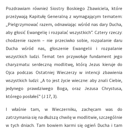
Pozdrawiam również Siostry Boskiego Zbawiciela, które
przeżywają Kapitułę Generalną z wymagającym tematem:
„Pielgrzymować razem, odnawiając wśród nas dary Ducha,
aby głosić Ewangelię i rozpalać wszystkich”. Cztery rzeczy:
chodzenie razem – nie przeciwko sobie, rozpalanie daru
Ducha wśród nas, głoszenie Ewangelii i rozpalanie
wszystkich ludzi. Temat ten przywołuje fundament jego
charyzmatu: serdeczną modlitwę, którą Jezus kieruje do
Ojca podczas Ostatniej Wieczerzy w intencji zbawienia
wszystkich ludzi: „A to jest życie wieczne: aby znali Ciebie,
jedynego prawdziwego Boga, oraz Jezusa Chrystusa,
którego posłałeś” (J 17, 3).
I właśnie tam, w Wieczerniku, zachęcam was do
zatrzymania się na dłuższą chwilę w modlitwie, szczególnie
w tych dniach. Tam bowiem karmi się ogień Ducha i tam