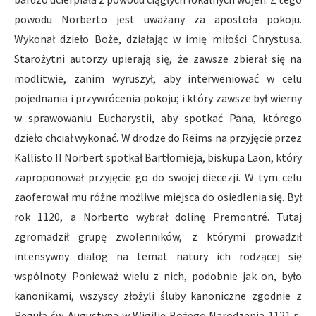
powodu Norberto jest uważany za apostoła pokoju.
Wykonał dzieło Boże, działając w imię miłości Chrystusa.
Starożytni autorzy upierają się, że zawsze zbierał się na
modlitwie, zanim wyruszył, aby interweniować w celu
pojednania i przywrócenia pokoju; i który zawsze był wierny
w sprawowaniu Eucharystii, aby spotkać Pana, którego
dzieło chciał wykonać. W drodze do Reims na przyjęcie przez
Kallisto II Norbert spotkał Bartłomieja, biskupa Laon, który
zaproponował przyjęcie go do swojej diecezji. W tym celu
zaoferował mu różne możliwe miejsca do osiedlenia się. Był
rok 1120, a Norberto wybrał dolinę Premontré. Tutaj
zgromadził grupę zwolenników, z którymi prowadził
intensywny dialog na temat natury ich rodzącej się
wspólnoty. Ponieważ wielu z nich, podobnie jak on, było
kanonikami, wszyscy złożyli śluby kanoniczne zgodnie z
Regułą św. Augustyna w Wigilię Bożego Narodzenia 1121 r.,