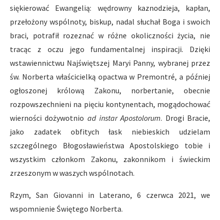
siękierować Ewangelią: wędrowny kaznodzieja, kapłan,
przełożony wspólnoty, biskup, nadal słuchał Boga i swoich
braci, potrafił rozeznać w różne okoliczności życia, nie
tracąc z oczu jego fundamentalnej inspiracji. Dzięki
wstawiennictwu Najświętszej Maryi Panny, wybranej przez
św. Norberta właścicielką opactwa w Premontré, a później
ogłoszonej królową Zakonu, norbertanie, obecnie
rozpowszechnieni na pięciu kontynentach, mogądochować
wierności dożywotnio
ad instar Apostolorum
. Drogi Bracie,
jako zadatek obfitych łask niebieskich udzielam
szczególnego Błogosławieństwa Apostolskiego tobie i
wszystkim członkom Zakonu, zakonnikom i świeckim
zrzeszonym w waszych wspólnotach.
Rzym, San Giovanni in Laterano, 6 czerwca 2021, we
wspomnienie Świętego Norberta.