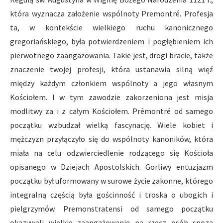
która wyznacza założenie wspólnoty Premontré. Profesja
ta, w kontekście wielkiego ruchu kanonicznego
gregoriańskiego, była potwierdzeniem i pogłębieniem ich
pierwotnego zaangażowania. Takie jest, drogi bracie, także
znaczenie twojej profesji, która ustanawia silną więź
między każdym członkiem wspólnoty a jego własnym
Kościołem. I w tym zawodzie zakorzeniona jest misja
modlitwy za i z całym Kościołem. Prémontré od samego
początku wzbudzał wielką fascynację. Wiele kobiet i
mężczyzn przyłączyło się do wspólnoty kanoników, która
miała na celu odzwierciedlenie rodzącego się Kościoła
opisanego w Dziejach Apostolskich. Gorliwy entuzjazm
początku był uformowany w surowe życie zakonne, którego
integralną częścią była gościnność i troska o ubogich i
pielgrzymów. Premonstratensi od samego początku
okazywali wielkie zaangażowanie na rzecz osób spoza