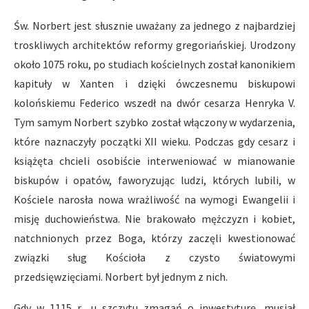
Św. Norbert jest słusznie uważany za jednego z najbardziej
troskliwych architektów reformy gregoriańskiej. Urodzony
około 1075 roku, po studiach kościelnych został kanonikiem
kapituły w Xanten i dzięki ówczesnemu biskupowi
kolońskiemu Federico wszedł na dwór cesarza Henryka V.
Tym samym Norbert szybko został włączony w wydarzenia,
które naznaczyły początki XII wieku. Podczas gdy cesarz i
książęta chcieli osobiście interweniować w mianowanie
biskupów i opatów, faworyzując ludzi, których lubili, w
Kościele narosła nowa wrażliwość na wymogi Ewangelii i
misję duchowieństwa. Nie brakowało mężczyzn i kobiet,
natchnionych przez Boga, którzy zaczęli kwestionować
związki sług Kościoła z czysto światowymi
przedsięwzięciami. Norbert był jednym z nich.
Gdy w 1115 r., u szczytu zmagań o inwestyturę, musiał