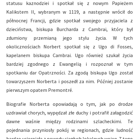
statusu kaznodziei i spotkał się z nowym Papieżem
Kalikstem II, wybranym w 1119, a następnie wrócił do
północnej Francji, gdzie spotkał swojego przyjaciela z
dzieciństwa, biskupa Burcharda z Cambrai, który był
zdumiony przemianą jego stylu życia. W tych
okolicznościach Norbert spotkał się z Ugo di Fosses,
kapelanem biskupa Cambrai. Ugo również szukał życia
bardziej zgodnego z Ewangelią i rozpoznał w tym
spotkaniu dar Opatrzności. Za zgodą biskupa Ugo został
towarzyszem Norberta i poszedł za nim. Później zostanie
pierwszym opatem Premontré.
Biografie Norberta opowiadają o tym, jak po drodze
uzdrawiał chorych, wypędzał złe duchy i potrafił załagodzić
dawne waśnie między rodzinami szlacheckimi. Te
pojednania przyniosły pokój w regionach, gdzie ludność
bardzo ucierpiała z powodu ciągłych lokalnych wojen. Z tego