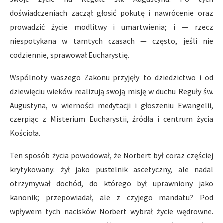
doświadczeniach zaczął głosić pokutę i nawrócenie oraz
prowadzić życie modlitwy i umartwienia; i — rzecz
niespotykana w tamtych czasach — często, jeśli nie
codziennie, sprawował Eucharystię.
Wspólnoty waszego Zakonu przyjęły to dziedzictwo i od
dziewięciu wieków realizują swoją misję w duchu Reguły św.
Augustyna, w wierności medytacji i głoszeniu Ewangelii,
czerpiąc z Misterium Eucharystii, źródła i centrum życia
Kościoła.
Ten sposób życia powodował, że Norbert był coraz częściej
krytykowany: żył jako pustelnik ascetyczny, ale nadal
otrzymywał dochód, do którego był uprawniony jako
kanonik; przepowiadał, ale z czyjego mandatu? Pod
wpływem tych nacisków Norbert wybrał życie wędrowne.