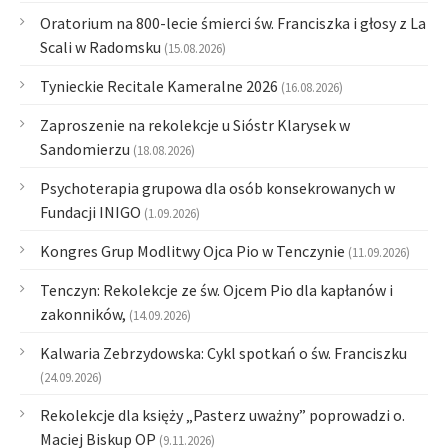
Oratorium na 800-lecie śmierci św. Franciszka i głosy z La
Scali w Radomsku
(15.08.2026)
Tynieckie Recitale Kameralne 2026
(16.08.2026)
Zaproszenie na rekolekcje u Sióstr Klarysek w
Sandomierzu
(18.08.2026)
Psychoterapia grupowa dla osób konsekrowanych w
Fundacji INIGO
(1.09.2026)
Kongres Grup Modlitwy Ojca Pio w Tenczynie
(11.09.2026)
Tenczyn: Rekolekcje ze św. Ojcem Pio dla kapłanów i
zakonników,
(14.09.2026)
Kalwaria Zebrzydowska: Cykl spotkań o św. Franciszku
(24.09.2026)
Rekolekcje dla księży „Pasterz uważny” poprowadzi o.
Maciej Biskup OP
(9.11.2026)