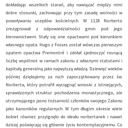
dokładając wszelkich starań, aby nawiązać między nimi
dobre stosunki, zachowując przy tym zasadę wolności w
powoływaniu urzędów kościelnych. W 1128 Norberto
zrezygnował z odpowiedzialności gmin pod jego
kierownictwem. Stały się one opactwami pod kierunkiem
własnego opata. Hugo z Fosses został wówczas pierwszym
opatem opactwa Premontré i zdołał zjednoczyć rosnącą
liczbę wspólnot w ramach zakonu z własnymi statutami i
kapitułą generalną jako najwyższą władzą. Dziewięć wieków
później dziękujemy za ruch zapoczątkowany przez św.
Norberta, który potrafił wyciągnąć wnioski z istniejących,
sprawdzonych struktur pochodzenia monastycznego, ale
utrzymującego jasno tożsamość członków swojego Zakonu
jako kanoników regularnych. W tym długim okresie wiele
kobiet również przylgnęło do ideału norbertanek i nawet
dzisiaj poświęcają się głównie życiu kontemplacyjnemu. Co