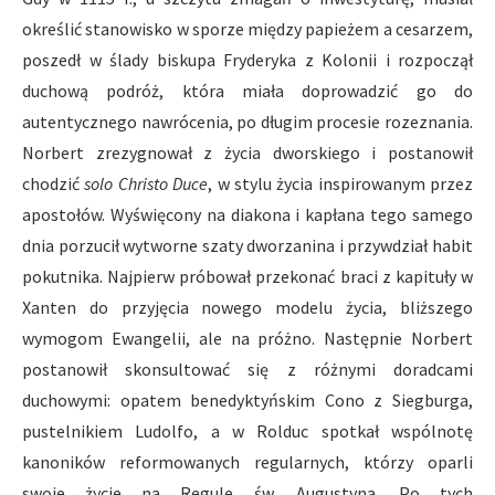
określić stanowisko w sporze między papieżem a cesarzem,
poszedł w ślady biskupa Fryderyka z Kolonii i rozpoczął
duchową podróż, która miała doprowadzić go do
autentycznego nawrócenia, po długim procesie rozeznania.
Norbert zrezygnował z życia dworskiego i postanowił
chodzić
solo Christo Duce
, w stylu życia inspirowanym przez
apostołów. Wyświęcony na diakona i kapłana tego samego
dnia porzucił wytworne szaty dworzanina i przywdział habit
pokutnika. Najpierw próbował przekonać braci z kapituły w
Xanten do przyjęcia nowego modelu życia, bliższego
wymogom Ewangelii, ale na próżno. Następnie Norbert
postanowił skonsultować się z różnymi doradcami
duchowymi: opatem benedyktyńskim Cono z Siegburga,
pustelnikiem Ludolfo, a w Rolduc spotkał wspólnotę
kanoników reformowanych regularnych, którzy oparli
swoje życie na Regule św. Augustyna. Po tych