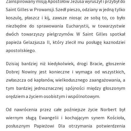
Zainspirowany misją Apostołów Jezusa wyruszył i przybył do
Saint Gilles w Prowansji. Szedł pieszo, odziany w jedną tylko
koszulę, płaszcz i kij, zawsze niosąc ze sobą to, co było
niezbędne do sprawowania Eucharystii, w towarzystwie
dwóch towarzyszy pielgrzymów. W Saint Gilles spotkał
papieża Gelazjusza II, który zlecił mu posługę kaznodziei
apostolskiego.
Dzisiaj bardziej niż kiedykolwiek, drogi Bracie, głoszenie
Dobrej Nowiny jest konieczne i wymaga od wszystkich,
zwłaszcza od kapłanów, wielkodusznego zaangażowania, a
tym bardziej jednoznacznej spójności między głoszonym
orędziem a życiem osobistym i wspólnotowym.
Od nawrócenia przez całe poźniejsze życie Norbert był
wiernym sługą Ewangelii i kochającym synem Kościoła,
posłusznym Papieżowi Dla otrzymania potwierdzenia