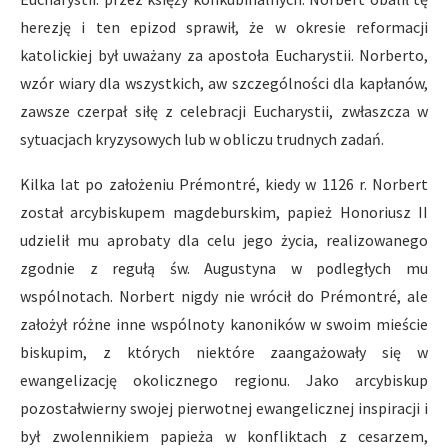
herezję i ten epizod sprawił, że w okresie reformacji
katolickiej był uważany za apostoła Eucharystii. Norberto,
wzór wiary dla wszystkich, aw szczególności dla kapłanów,
zawsze czerpał siłę z celebracji Eucharystii, zwłaszcza w
sytuacjach kryzysowych lub w obliczu trudnych zadań.
Kilka lat po założeniu Prémontré, kiedy w 1126 r. Norbert
został arcybiskupem magdeburskim, papież Honoriusz II
udzielił mu aprobaty dla celu jego życia, realizowanego
zgodnie z regułą św. Augustyna w podległych mu
wspólnotach. Norbert nigdy nie wrócił do Prémontré, ale
założył różne inne wspólnoty kanoników w swoim mieście
biskupim, z których niektóre zaangażowały się w
ewangelizację okolicznego regionu. Jako arcybiskup
pozostałwierny swojej pierwotnej ewangelicznej inspiracji i
był zwolennikiem papieża w konfliktach z cesarzem,