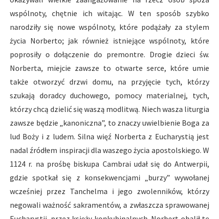
wspólnoty, chętnie ich witając. W ten sposób szybko
narodziły się nowe wspólnoty, które podążały za stylem
życia Norberto; jak również istniejące wspólnoty, które
poprosiły o dołączenie do premontre. Drogie dzieci św.
Norberta, miejcie zawsze to otwarte serce, które umie
także otworzyć drzwi domu, na przyjęcie tych, którzy
szukają doradcy duchowego, pomocy materialnej, tych,
którzy chcą dzielić się waszą modlitwą. Niech wasza liturgia
zawsze będzie „kanoniczna”, to znaczy uwielbienie Boga za
lud Boży i z ludem. Silna więź Norberta z Eucharystią jest
nadal źródłem inspiracji dla waszego życia apostolskiego. W
1124 r. na prośbę biskupa Cambrai udał się do Antwerpii,
gdzie spotkał się z konsekwencjami „burzy” wywołanej
wcześniej przez Tanchelma i jego zwolenników, którzy
negowali ważność sakramentów, a zwłaszcza sprawowanej
Eucharystii. przez księży konkubinalnych. Norbert obalił tę