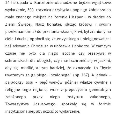
14 listopada w Barcelonie obchodzone będzie wyjątkowe
wydarzenie, 500. rocznica przybycia ubogiego żołnierza do
mało znanego miejsca na terenie Hiszpanii, w drodze do
Ziemi Świętej. Nasz bohater, służąc królowi i swoim
przekonaniom aż do przelania własnej krwi, był zraniony na
ciele i duchu, ogołocił się ze wszystkiego i pielęgnował cel
naśladowania Chrystusa w ubóstwie i pokorze. W tamtym
czasie nie było dla niego istotne czy przebywa w
schroniskach dla ubogich, czy musi schronić się w jaskini,
aby się modlić, a tym bardziej, że oznaczało to “bycie
uważanym za głupiego i szalonego” (np. 167). A jednak –
paradoksy losu – pięć wieków później władze cywilne i
religijne tego regionu, wraz z prepozytem generalnym
założonego przez niego instytutu zakonnego,
Towarzystwa Jezusowego, spotkały się w formie
instytucjonalnej, aby uczcić to wydarzenie.