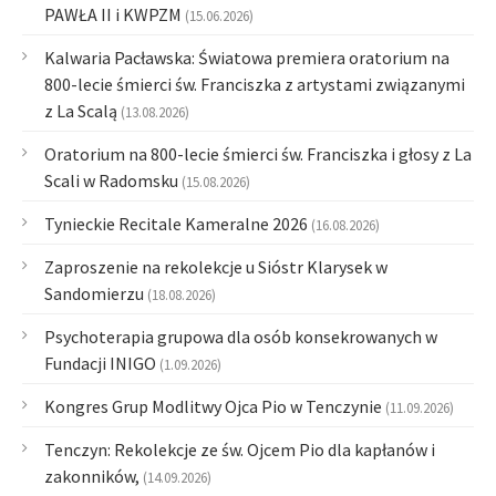
PAWŁA II i KWPZM
(15.06.2026)
Kalwaria Pacławska: Światowa premiera oratorium na
800-lecie śmierci św. Franciszka z artystami związanymi
z La Scalą
(13.08.2026)
Oratorium na 800-lecie śmierci św. Franciszka i głosy z La
Scali w Radomsku
(15.08.2026)
Tynieckie Recitale Kameralne 2026
(16.08.2026)
Zaproszenie na rekolekcje u Sióstr Klarysek w
Sandomierzu
(18.08.2026)
Psychoterapia grupowa dla osób konsekrowanych w
Fundacji INIGO
(1.09.2026)
Kongres Grup Modlitwy Ojca Pio w Tenczynie
(11.09.2026)
Tenczyn: Rekolekcje ze św. Ojcem Pio dla kapłanów i
zakonników,
(14.09.2026)