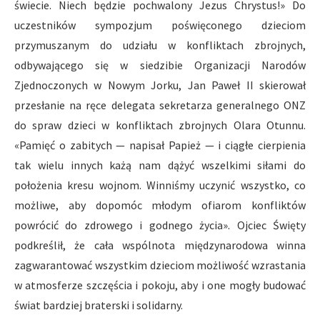
świecie. Niech będzie pochwalony Jezus Chrystus!» Do
uczestników sympozjum poświęconego dzieciom
przymuszanym do udziału w konfliktach zbrojnych,
odbywającego się w siedzibie Organizacji Narodów
Zjednoczonych w Nowym Jorku, Jan Paweł II skierował
przesłanie na ręce delegata sekretarza generalnego ONZ
do spraw dzieci w konfliktach zbrojnych Olara Otunnu.
«Pamięć o zabitych — napisał Papież — i ciągłe cierpienia
tak wielu innych każą nam dążyć wszelkimi siłami do
położenia kresu wojnom. Winniśmy uczynić wszystko, co
możliwe, aby dopomóc młodym ofiarom konfliktów
powrócić do zdrowego i godnego życia». Ojciec Święty
podkreślił, że cała wspólnota międzynarodowa winna
zagwarantować wszystkim dzieciom możliwość wzrastania
w atmosferze szczęścia i pokoju, aby i one mogły budować
świat bardziej braterski i solidarny.