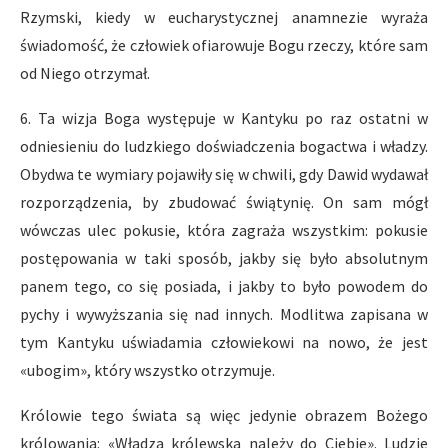
Rzymski, kiedy w eucharystycznej anamnezie wyraża
świadomość, że człowiek ofiarowuje Bogu rzeczy, które sam
od Niego otrzymał.
6. Ta wizja Boga występuje w Kantyku po raz ostatni w
odniesieniu do ludzkiego doświadczenia bogactwa i władzy.
Obydwa te wymiary pojawiły się w chwili, gdy Dawid wydawał
rozporządzenia, by zbudować świątynię. On sam mógł
wówczas ulec pokusie, która zagraża wszystkim: pokusie
postępowania w taki sposób, jakby się było absolutnym
panem tego, co się posiada, i jakby to było powodem do
pychy i wywyższania się nad innych. Modlitwa zapisana w
tym Kantyku uświadamia człowiekowi na nowo, że jest
«ubogim», który wszystko otrzymuje.
Królowie tego świata są więc jedynie obrazem Bożego
królowania: «Władza królewska należy do Ciebie». Ludzie