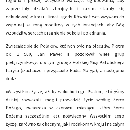
regionu i proszę wszystkie walczące ugrupowania, aby
zaprzestały działań zbrojnych i razem starały się
odbudować w kraju klimat zgody. Również was wzywam do
wspólnej ze mną modlitwy w tych intencjach, aby Bóg
wzbudził w sercach pragnienie pokoju i pojednania.
Zwracając się do Polaków, których było na placu św. Piotra
ok. 1 500, Jan Paweł II pozdrowił wiele grup
pielgrzymkowych, w tym grupę z Polskiej Misji Katolickiej z
Paryża (słuchacze i przyjaciele Radia Maryja), a następnie
dodał:
«Wszystkim życzę, ażeby w duchu tego Psalmu, któryśmy
dzisiaj rozważali, mogli prowadzić życie według Serca
Bożego, zwłaszcza w czerwcu, miesiącu, który Sercu
Bożemu szczególnie jest poświęcony. Wszystkim tego
życzę, zarówno tu obecnym, jak i rodakom w kraju i na całym