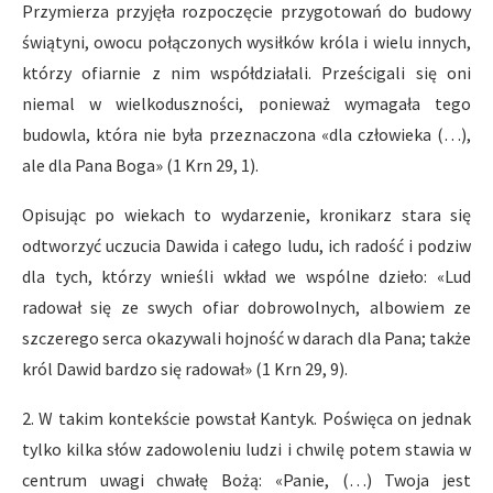
Przymierza przyjęła rozpoczęcie przygotowań do budowy
świątyni, owocu połączonych wysiłków króla i wielu innych,
którzy ofiarnie z nim współdziałali. Prześcigali się oni
niemal w wielkoduszności, ponieważ wymagała tego
budowla, która nie była przeznaczona «dla człowieka (…),
ale dla Pana Boga» (1 Krn 29, 1).
Opisując po wiekach to wydarzenie, kronikarz stara się
odtworzyć uczucia Dawida i całego ludu, ich radość i podziw
dla tych, którzy wnieśli wkład we wspólne dzieło: «Lud
radował się ze swych ofiar dobrowolnych, albowiem ze
szczerego serca okazywali hojność w darach dla Pana; także
król Dawid bardzo się radował» (1 Krn 29, 9).
2. W takim kontekście powstał Kantyk. Poświęca on jednak
tylko kilka słów zadowoleniu ludzi i chwilę potem stawia w
centrum uwagi chwałę Bożą: «Panie, (…) Twoja jest