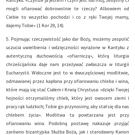
Kantyku: «Czymże ja jestem i czym jest lud mój, żebyśmy Ci
mogli ofiarować dobrowolnie te rzeczy? Albowiem od
Ciebie to wszystko pochodzi i co z ręki Twojej mamy,
dajemy Tobie» (1 Kor 29, 14).
5. Pojmując rzeczywistość jako dar Boży, możemy zespolić
uczucia uwielbienia i wdzięczności wyrażone w Kantyku z
autentyczną duchowością «ofiarniczą», którą liturgia
chrześcijańska daje nam przeżywać zwłaszcza w liturgii
Eucharystii. Widoczne jest to w dwuczęściowej modlitwie,
odmawianej przez kapłana przy ofiarowaniu chleba i wina,
które mają się stać Ciałem i Krwią Chrystusa: «dzięki Twojej
hojności otrzymaliśmy chleb, który jest owocem ziemi i
pracy rąk ludzkich; Tobie go przynosimy, aby stał się dla nas
chlebem życia». Modlitwa ta powtarzana jest przy
ofiarowaniu wina. Podobną postawę nakazuje przyjąć
zarówno bizantyjska Służba Boża, jak i starodawny Kanon