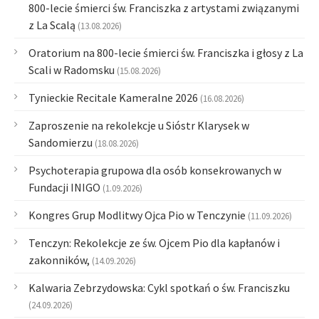
800-lecie śmierci św. Franciszka z artystami związanymi
z La Scalą
(13.08.2026)
Oratorium na 800-lecie śmierci św. Franciszka i głosy z La
Scali w Radomsku
(15.08.2026)
Tynieckie Recitale Kameralne 2026
(16.08.2026)
Zaproszenie na rekolekcje u Sióstr Klarysek w
Sandomierzu
(18.08.2026)
Psychoterapia grupowa dla osób konsekrowanych w
Fundacji INIGO
(1.09.2026)
Kongres Grup Modlitwy Ojca Pio w Tenczynie
(11.09.2026)
Tenczyn: Rekolekcje ze św. Ojcem Pio dla kapłanów i
zakonników,
(14.09.2026)
Kalwaria Zebrzydowska: Cykl spotkań o św. Franciszku
(24.09.2026)