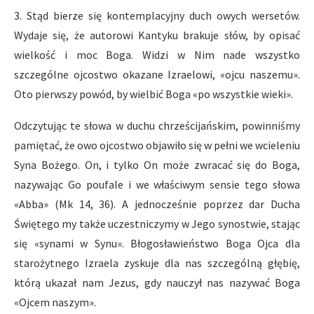
3. Stąd bierze się kontemplacyjny duch owych wersetów.
Wydaje się, że autorowi Kantyku brakuje słów, by opisać
wielkość i moc Boga. Widzi w Nim nade wszystko
szczególne ojcostwo okazane Izraelowi, «ojcu naszemu».
Oto pierwszy powód, by wielbić Boga «po wszystkie wieki».
Odczytując te słowa w duchu chrześcijańskim, powinniśmy
pamiętać, że owo ojcostwo objawiło się w pełni we wcieleniu
Syna Bożego. On, i tylko On może zwracać się do Boga,
nazywając Go poufale i we właściwym sensie tego słowa
«Abba» (Mk 14, 36). A jednocześnie poprzez dar Ducha
Świętego my także uczestniczymy w Jego synostwie, stając
się «synami w Synu». Błogosławieństwo Boga Ojca dla
starożytnego Izraela zyskuje dla nas szczególną głębię,
którą ukazał nam Jezus, gdy nauczył nas nazywać Boga
«Ojcem naszym».