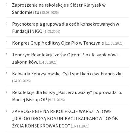
Zaproszenie na rekolekcje u Sióstr Klarysek w
Sandomierzu
(18.08.2026)
Psychoterapia grupowa dla osób konsekrowanych w
Fundacji INIGO
(1.09.2026)
Kongres Grup Modlitwy Ojca Pio w Tenczynie
(11.09.2026)
Tenczyn: Rekolekcje ze św. Ojcem Pio dla kapłanów i
zakonników,
(14.09.2026)
Kalwaria Zebrzydowska: Cykl spotkań o św. Franciszku
(24.09.2026)
Rekolekcje dla księży „Pasterz uważny” poprowadzi o.
Maciej Biskup OP
(9.11.2026)
ZAPROSZENIE NA REKOLEKCJE WARSZTATOWE
„DIALOG DROGĄ KOMUNIKACJI KAPŁANÓW I OSÓB
ŻYCIA KONSEKROWANEGO”
(16.11.2026)