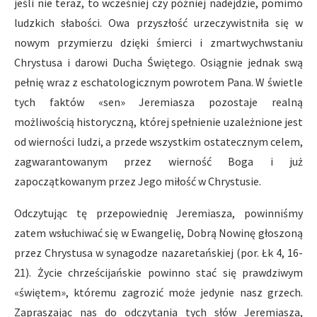
jeśli nie teraz, to wcześniej czy później nadejdzie, pomimo
ludzkich słabości. Owa przyszłość urzeczywistniła się w
nowym przymierzu dzięki śmierci i zmartwychwstaniu
Chrystusa i darowi Ducha Świętego. Osiągnie jednak swą
pełnię wraz z eschatologicznym powrotem Pana. W świetle
tych faktów «sen» Jeremiasza pozostaje realną
możliwością historyczną, której spełnienie uzależnione jest
od wierności ludzi, a przede wszystkim ostatecznym celem,
zagwarantowanym przez wierność Boga i już
zapoczątkowanym przez Jego miłość w Chrystusie.
Odczytując tę przepowiednię Jeremiasza, powinniśmy
zatem wsłuchiwać się w Ewangelię, Dobrą Nowinę głoszoną
przez Chrystusa w synagodze nazaretańskiej (por. Łk 4, 16-
21). Życie chrześcijańskie powinno stać się prawdziwym
«świętem», któremu zagrozić może jedynie nasz grzech.
Zapraszając nas do odczytania tych słów Jeremiasza,