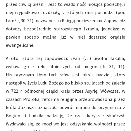
przed chwilą pieśni? Jest to wiadomość niosąca pociechę, i
nieprzypadkowo rozdziały, z których ona pochodzi (por.
tamże, 30-31), nazwane są «Księgą pocieszenia». Zapowiedź
dotyczy bezpośrednio starożytnego Izraela, jednakże w
pewien sposób można już w niej dostrzec orędzie
ewangeliczne.
A oto istota tej zapowiedzi: «Pan (…) uwolni Jakuba,
wybawi go z ręki silniejszych od niego» (Jr 31, 11).
Historycznym tłem tych słów jest okres nadziei, który
nastąpił w życiu Ludu Bożego po blisko stu latach od zajęcia
w 722 r. północnej części kraju przez Asyrię. Wówczas, w
czasach Proroka, reforma religijna przeprowadzona przez
króla Jozjasza oznaczała powrót narodu do przymierza z
Bogiem i budziła nadzieję, że czas kary się skończył.
Wydawało się, że możliwe jest odzyskanie wolności przez