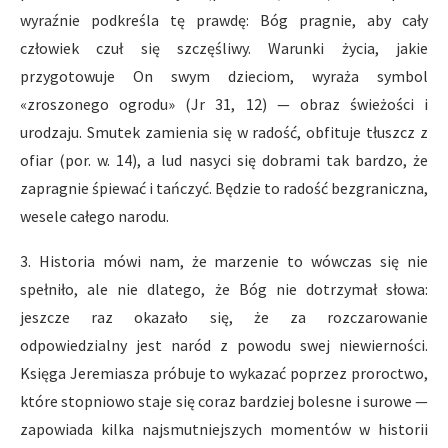
wyraźnie podkreśla tę prawdę: Bóg pragnie, aby cały
człowiek czuł się szczęśliwy. Warunki życia, jakie
przygotowuje On swym dzieciom, wyraża symbol
«zroszonego ogrodu» (Jr 31, 12) — obraz świeżości i
urodzaju. Smutek zamienia się w radość, obfituje tłuszcz z
ofiar (por. w. 14), a lud nasyci się dobrami tak bardzo, że
zapragnie śpiewać i tańczyć. Będzie to radość bezgraniczna,
wesele całego narodu.
3. Historia mówi nam, że marzenie to wówczas się nie
spełniło, ale nie dlatego, że Bóg nie dotrzymał słowa:
jeszcze raz okazało się, że za rozczarowanie
odpowiedzialny jest naród z powodu swej niewierności.
Księga Jeremiasza próbuje to wykazać poprzez proroctwo,
które stopniowo staje się coraz bardziej bolesne i surowe —
zapowiada kilka najsmutniejszych momentów w historii