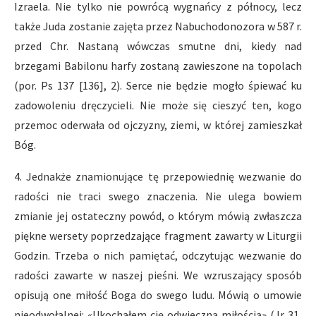
Izraela. Nie tylko nie powrócą wygnańcy z północy, lecz
także Juda zostanie zajęta przez Nabuchodonozora w 587 r.
przed Chr. Nastaną wówczas smutne dni, kiedy nad
brzegami Babilonu harfy zostaną zawieszone na topolach
(por. Ps 137 [136], 2). Serce nie będzie mogło śpiewać ku
zadowoleniu dręczycieli. Nie może się cieszyć ten, kogo
przemoc oderwała od ojczyzny, ziemi, w której zamieszkał
Bóg.
4. Jednakże znamionujące tę przepowiednię wezwanie do
radości nie traci swego znaczenia. Nie ulega bowiem
zmianie jej ostateczny powód, o którym mówią zwłaszcza
piękne wersety poprzedzające fragment zawarty w Liturgii
Godzin. Trzeba o nich pamiętać, odczytując wezwanie do
radości zawarte w naszej pieśni. We wzruszający sposób
opisują one miłość Boga do swego ludu. Mówią o umowie
nieodwołalnej: «Ukochałem cię odwieczną miłością» (Jr 31,