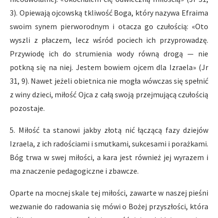
3). Opiewają ojcowską tkliwość Boga, który nazywa Efraima
swoim synem pierworodnym i otacza go czułością: «Oto
wyszli z płaczem, lecz wśród pociech ich przyprowadzę.
Przywiodę ich do strumienia wody równą drogą — nie
potkną się na niej. Jestem bowiem ojcem dla Izraela» (Jr
31, 9). Nawet jeżeli obietnica nie mogła wówczas się spełnić
z winy dzieci, miłość Ojca z całą swoją przejmującą czułością
pozostaje.
5. Miłość ta stanowi jakby złotą nić łączącą fazy dziejów
Izraela, z ich radościami i smutkami, sukcesami i porażkami.
Bóg trwa w swej miłości, a kara jest również jej wyrazem i
ma znaczenie pedagogiczne i zbawcze.
Oparte na mocnej skale tej miłości, zawarte w naszej pieśni
wezwanie do radowania się mówi o Bożej przyszłości, która