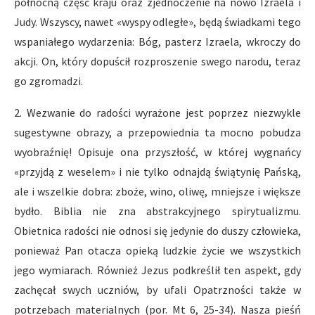
północną część kraju oraz zjednoczenie na nowo Izraela i
Judy. Wszyscy, nawet «wyspy odległe», będą świadkami tego
wspaniałego wydarzenia: Bóg, pasterz Izraela, wkroczy do
akcji. On, który dopuścił rozproszenie swego narodu, teraz
go zgromadzi.
2. Wezwanie do radości wyrażone jest poprzez niezwykle
sugestywne obrazy, a przepowiednia ta mocno pobudza
wyobraźnię! Opisuje ona przyszłość, w której wygnańcy
«przyjdą z weselem» i nie tylko odnajdą świątynię Pańską,
ale i wszelkie dobra: zboże, wino, oliwę, mniejsze i większe
bydło. Biblia nie zna abstrakcyjnego spirytualizmu.
Obietnica radości nie odnosi się jedynie do duszy człowieka,
ponieważ Pan otacza opieką ludzkie życie we wszystkich
jego wymiarach. Również Jezus podkreślił ten aspekt, gdy
zachęcał swych uczniów, by ufali Opatrzności także w
potrzebach materialnych (por. Mt 6, 25-34). Nasza pieśń