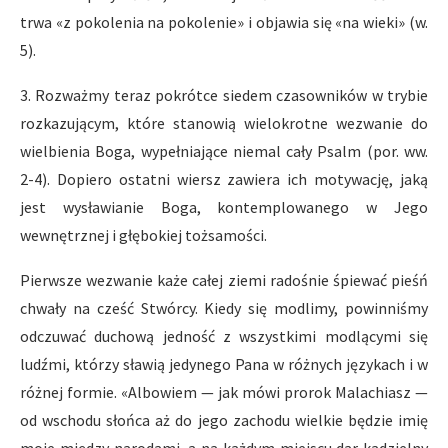
trwa «z pokolenia na pokolenie» i objawia się «na wieki» (w.
5).
3. Rozważmy teraz pokrótce siedem czasowników w trybie
rozkazującym, które stanowią wielokrotne wezwanie do
wielbienia Boga, wypełniające niemal cały Psalm (por. ww.
2-4). Dopiero ostatni wiersz zawiera ich motywację, jaką
jest wysławianie Boga, kontemplowanego w Jego
wewnętrznej i głębokiej tożsamości.
Pierwsze wezwanie każe całej ziemi radośnie śpiewać pieśń
chwały na cześć Stwórcy. Kiedy się modlimy, powinniśmy
odczuwać duchową jedność z wszystkimi modlącymi się
ludźmi, którzy sławią jedynego Pana w różnych językach i w
różnej formie. «Albowiem — jak mówi prorok Malachiasz —
od wschodu słońca aż do jego zachodu wielkie będzie imię