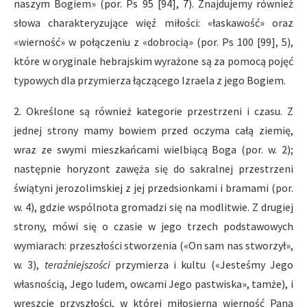
naszym Bogiem» (por. Ps 95 [94], 7). Znajdujemy również
słowa charakteryzujące więź miłości: «łaskawość» oraz
«wierność» w połączeniu z «dobrocią» (por. Ps 100 [99], 5),
które w oryginale hebrajskim wyrażone są za pomocą pojęć
typowych dla przymierza łączącego Izraela z jego Bogiem.
2. Określone są również kategorie przestrzeni i czasu. Z
jednej strony mamy bowiem przed oczyma całą ziemię,
wraz ze swymi mieszkańcami wielbiącą Boga (por. w. 2);
następnie horyzont zawęża się do sakralnej przestrzeni
świątyni jerozolimskiej z jej przedsionkami i bramami (por.
w. 4), gdzie wspólnota gromadzi się na modlitwie. Z drugiej
strony, mówi się o czasie w jego trzech podstawowych
wymiarach: przeszłości stworzenia («On sam nas stworzył»,
w. 3),
teraźniejszości
przymierza i kultu («Jesteśmy Jego
własnością, Jego ludem, owcami Jego pastwiska», tamże), i
wreszcie przyszłości, w której miłosierna wierność Pana