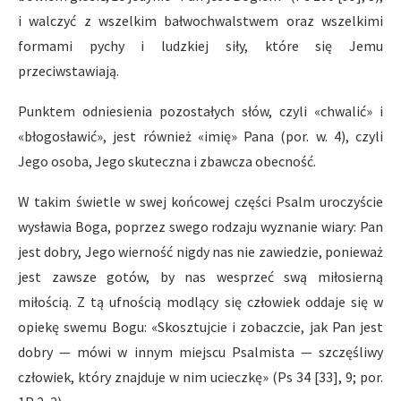
i walczyć z wszelkim bałwochwalstwem oraz wszelkimi
formami pychy i ludzkiej siły, które się Jemu
przeciwstawiają.
Punktem odniesienia pozostałych słów, czyli «chwalić» i
«błogosławić», jest również «imię» Pana (por. w. 4), czyli
Jego osoba, Jego skuteczna i zbawcza obecność.
W takim świetle w swej końcowej części Psalm uroczyście
wysławia Boga, poprzez swego rodzaju wyznanie wiary: Pan
jest dobry, Jego wierność nigdy nas nie zawiedzie, ponieważ
jest zawsze gotów, by nas wesprzeć swą miłosierną
miłością. Z tą ufnością modlący się człowiek oddaje się w
opiekę swemu Bogu: «Skosztujcie i zobaczcie, jak Pan jest
dobry — mówi w innym miejscu Psalmista — szczęśliwy
człowiek, który znajduje w nim ucieczkę» (Ps 34 [33], 9; por.