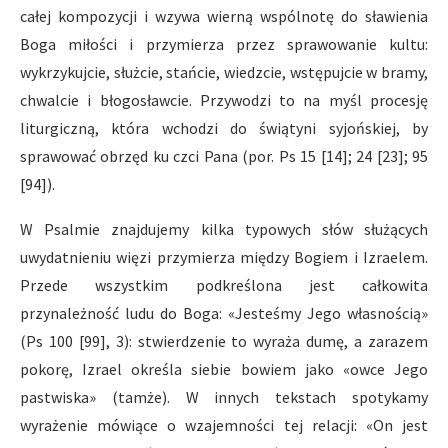
całej kompozycji i wzywa wierną wspólnotę do sławienia
Boga miłości i przymierza przez sprawowanie kultu:
wykrzykujcie, służcie, stańcie, wiedzcie, wstępujcie w bramy,
chwalcie i błogosławcie. Przywodzi to na myśl procesję
liturgiczną, która wchodzi do świątyni syjońskiej, by
sprawować obrzęd ku czci Pana (por. Ps 15 [14]; 24 [23]; 95
[94]).
W Psalmie znajdujemy kilka typowych słów służących
uwydatnieniu więzi przymierza między Bogiem i Izraelem.
Przede wszystkim podkreślona jest całkowita
przynależność ludu do Boga: «Jesteśmy Jego własnością»
(Ps 100 [99], 3): stwierdzenie to wyraża dumę, a zarazem
pokorę, Izrael określa siebie bowiem jako «owce Jego
pastwiska» (tamże). W innych tekstach spotykamy
wyrażenie mówiące o wzajemności tej relacji: «On jest