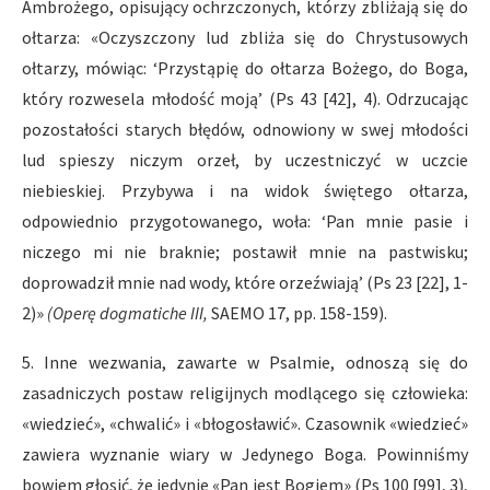
Ambrożego, opisujący ochrzczonych, którzy zbliżają się do
ołtarza: «Oczyszczony lud zbliża się do Chrystusowych
ołtarzy, mówiąc: ‘Przystąpię do ołtarza Bożego, do Boga,
który rozwesela młodość moją’ (Ps 43 [42], 4). Odrzucając
pozostałości starych błędów, odnowiony w swej młodości
lud spieszy niczym orzeł, by uczestniczyć w uczcie
niebieskiej. Przybywa i na widok świętego ołtarza,
odpowiednio przygotowanego, woła: ‘Pan mnie pasie i
niczego mi nie braknie; postawił mnie na pastwisku;
doprowadził mnie nad wody, które orzeźwiają’ (Ps 23 [22], 1-
2)»
(Operę dogmatiche III,
SAEMO 17, pp. 158-159).
5. Inne wezwania, zawarte w Psalmie, odnoszą się do
zasadniczych postaw religijnych modlącego się człowieka:
«wiedzieć», «chwalić» i «błogosławić». Czasownik «wiedzieć»
zawiera wyznanie wiary w Jedynego Boga. Powinniśmy
bowiem głosić, że jedynie «Pan jest Bogiem» (Ps 100 [99], 3),