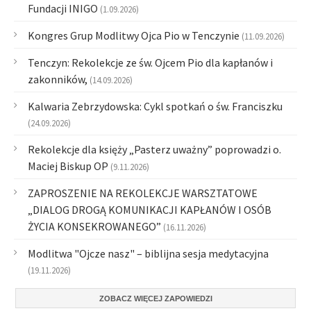
Fundacji INIGO
(1.09.2026)
Kongres Grup Modlitwy Ojca Pio w Tenczynie
(11.09.2026)
Tenczyn: Rekolekcje ze św. Ojcem Pio dla kapłanów i
zakonników,
(14.09.2026)
Kalwaria Zebrzydowska: Cykl spotkań o św. Franciszku
(24.09.2026)
Rekolekcje dla księży „Pasterz uważny” poprowadzi o.
Maciej Biskup OP
(9.11.2026)
ZAPROSZENIE NA REKOLEKCJE WARSZTATOWE
„DIALOG DROGĄ KOMUNIKACJI KAPŁANÓW I OSÓB
ŻYCIA KONSEKROWANEGO”
(16.11.2026)
Modlitwa "Ojcze nasz" – biblijna sesja medytacyjna
(19.11.2026)
ZOBACZ WIĘCEJ ZAPOWIEDZI