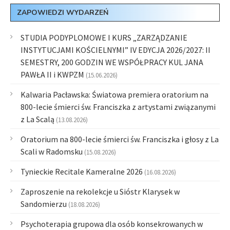
ZAPOWIEDZI WYDARZEŃ
STUDIA PODYPLOMOWE I KURS „ZARZĄDZANIE
INSTYTUCJAMI KOŚCIELNYMI” IV EDYCJA 2026/2027: II
SEMESTRY, 200 GODZIN WE WSPÓŁPRACY KUL JANA
PAWŁA II i KWPZM
(15.06.2026)
Kalwaria Pacławska: Światowa premiera oratorium na
800-lecie śmierci św. Franciszka z artystami związanymi
z La Scalą
(13.08.2026)
Oratorium na 800-lecie śmierci św. Franciszka i głosy z La
Scali w Radomsku
(15.08.2026)
Tynieckie Recitale Kameralne 2026
(16.08.2026)
Zaproszenie na rekolekcje u Sióstr Klarysek w
Sandomierzu
(18.08.2026)
Psychoterapia grupowa dla osób konsekrowanych w