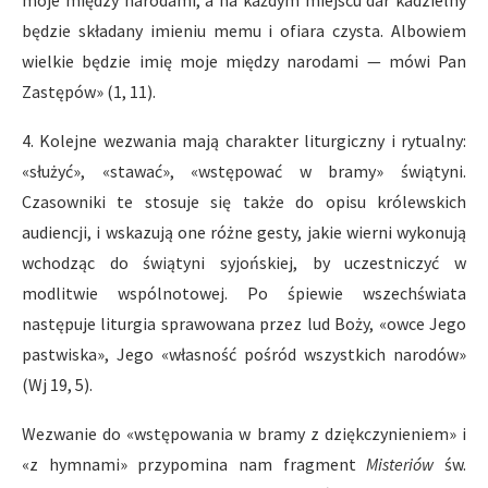
moje między narodami, a na każdym miejscu dar kadzielny
będzie składany imieniu memu i ofiara czysta. Albowiem
wielkie będzie imię moje między narodami — mówi Pan
Zastępów» (1, 11).
4. Kolejne wezwania mają charakter liturgiczny i rytualny:
«służyć», «stawać», «wstępować w bramy» świątyni.
Czasowniki te stosuje się także do opisu królewskich
audiencji, i wskazują one różne gesty, jakie wierni wykonują
wchodząc do świątyni syjońskiej, by uczestniczyć w
modlitwie wspólnotowej. Po śpiewie wszechświata
następuje liturgia sprawowana przez lud Boży, «owce Jego
pastwiska», Jego «własność pośród wszystkich narodów»
(Wj 19, 5).
Wezwanie do «wstępowania w bramy z dziękczynieniem» i
«z hymnami» przypomina nam fragment
Misteriów
św.