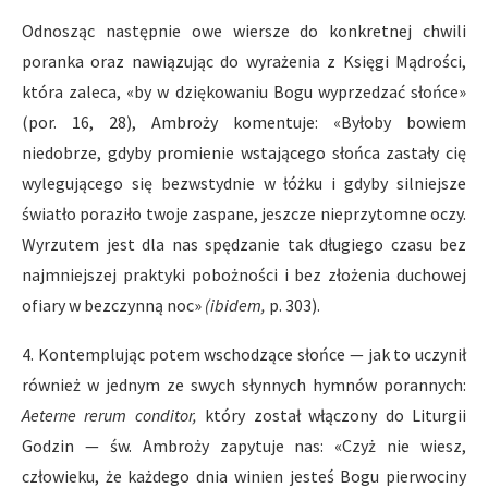
Odnosząc następnie owe wiersze do konkretnej chwili
poranka oraz nawiązując do wyrażenia z Księgi Mądrości,
która zaleca, «by w dziękowaniu Bogu wyprzedzać słońce»
(por. 16, 28), Ambroży komentuje: «Byłoby bowiem
niedobrze, gdyby promienie wstającego słońca zastały cię
wylegującego się bezwstydnie w łóżku i gdyby silniejsze
światło poraziło twoje zaspane, jeszcze nieprzytomne oczy.
Wyrzutem jest dla nas spędzanie tak długiego czasu bez
najmniejszej praktyki pobożności i bez złożenia duchowej
ofiary w bezczynną noc»
(ibidem,
p. 303).
4. Kontemplując potem wschodzące słońce — jak to uczynił
również w jednym ze swych słynnych hymnów porannych:
Aeterne rerum conditor,
który został włączony do Liturgii
Godzin — św. Ambroży zapytuje nas: «Czyż nie wiesz,
człowieku, że każdego dnia winien jesteś Bogu pierwociny