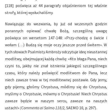
[118] poświęca aż 44 paragrafy objaśnieniom tej właśnie
strofy, której wysłuchaliśmy.
Nawiązując do wezwania, by już od wczesnych godzin
porannych opiewać chwałę Bożą, szczególną uwagę
poświęca on wersetom 147-148: «Przy-chodzę o świcie i
wołam (…) Budzą się moje oczy jeszcze przed świtem». W
tych słowach Psalmisty Ambroży odczytuje ideę nieustannej
modlitwy, obejmującej każdą chwilę: «Kto błaga Pana, niech
czyni to, jakby nie znał istnienia jakiegoś szczególnego
czasu, który należy poświęcić modlitwom do Pana, lecz
niech zawsze trwa w tej modlitewnej postawie. Gdy jemy,
gdy pijemy, głośmy Chrystusa, módlmy się do Chrystusa,
myślmy o Chrystusie, mówmy o Chrystusie! Niech Chrystus
zawsze będzie w naszym sercu, zawsze na naszych
ustach!»
(Commento al Salmo 118/2,
SAEMO 10, p. 297).