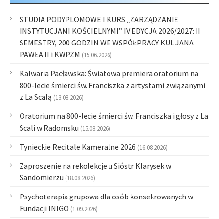
STUDIA PODYPLOMOWE I KURS „ZARZĄDZANIE
INSTYTUCJAMI KOŚCIELNYMI” IV EDYCJA 2026/2027: II
SEMESTRY, 200 GODZIN WE WSPÓŁPRACY KUL JANA
PAWŁA II i KWPZM
(15.06.2026)
Kalwaria Pacławska: Światowa premiera oratorium na
800-lecie śmierci św. Franciszka z artystami związanymi
z La Scalą
(13.08.2026)
Oratorium na 800-lecie śmierci św. Franciszka i głosy z La
Scali w Radomsku
(15.08.2026)
Tynieckie Recitale Kameralne 2026
(16.08.2026)
Zaproszenie na rekolekcje u Sióstr Klarysek w
Sandomierzu
(18.08.2026)
Psychoterapia grupowa dla osób konsekrowanych w
Fundacji INIGO
(1.09.2026)