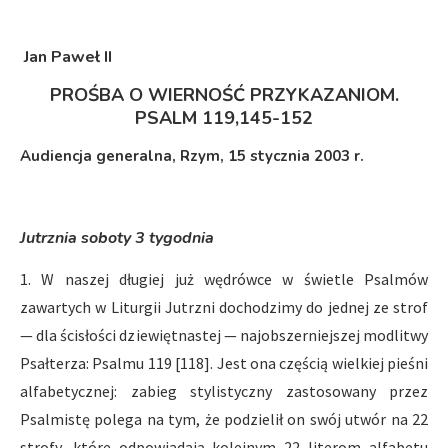
Jan Paweł II
PROŚBA O WIERNOŚĆ PRZYKAZANIOM.
PSALM 119,145-152
Audiencja generalna, Rzym, 15 stycznia 2003 r.
Jutrznia soboty 3 tygodnia
1. W naszej długiej już wędrówce w świetle Psalmów
zawartych w Liturgii Jutrzni dochodzimy do jednej ze strof
— dla ścisłości dziewiętnastej — najobszerniejszej modlitwy
Psałterza: Psalmu 119 [118]. Jest ona częścią wielkiej pieśni
alfabetycznej: zabieg stylistyczny zastosowany przez
Psalmistę polega na tym, że podzielił on swój utwór na 22
strofy, które odpowiadają kolejnym 22 literom alfabetu