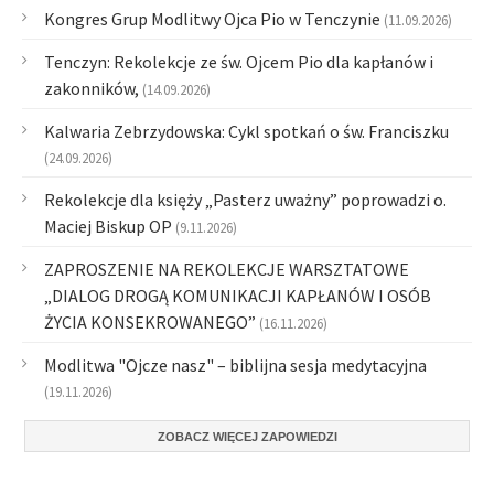
Kongres Grup Modlitwy Ojca Pio w Tenczynie
(11.09.2026)
Tenczyn: Rekolekcje ze św. Ojcem Pio dla kapłanów i
zakonników,
(14.09.2026)
Kalwaria Zebrzydowska: Cykl spotkań o św. Franciszku
(24.09.2026)
Rekolekcje dla księży „Pasterz uważny” poprowadzi o.
Maciej Biskup OP
(9.11.2026)
ZAPROSZENIE NA REKOLEKCJE WARSZTATOWE
„DIALOG DROGĄ KOMUNIKACJI KAPŁANÓW I OSÓB
ŻYCIA KONSEKROWANEGO”
(16.11.2026)
Modlitwa "Ojcze nasz" – biblijna sesja medytacyjna
(19.11.2026)
ZOBACZ WIĘCEJ ZAPOWIEDZI