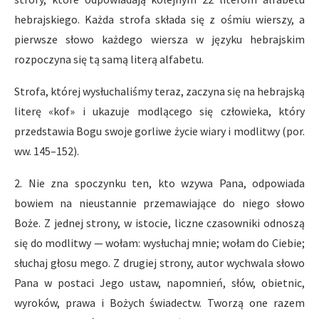
hebrajskiego. Każda strofa składa się z ośmiu wierszy, a
pierwsze słowo każdego wiersza w języku hebrajskim
rozpoczyna się tą samą literą alfabetu.
Strofa, której wysłuchaliśmy teraz, zaczyna się na hebrajską
literę «kof» i ukazuje modlącego się człowieka, który
przedstawia Bogu swoje gorliwe życie wiary i modlitwy (por.
ww. 145–152).
2. Nie zna spoczynku ten, kto wzywa Pana, odpowiada
bowiem na nieustannie przemawiające do niego słowo
Boże. Z jednej strony, w istocie, liczne czasowniki odnoszą
się do modlitwy — wołam: wysłuchaj mnie; wołam do Ciebie;
słuchaj głosu mego. Z drugiej strony, autor wychwala słowo
Pana w postaci Jego ustaw, napomnień, słów, obietnic,
wyroków, prawa i Bożych świadectw. Tworzą one razem