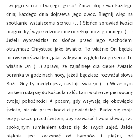
twojego serca i twojego głosu? Żniwo dojrzewa każdego
dnia; każdego dnia dojrzewa jego owoc. Biegnij więc na
spotkanie wstającemu słońcu (…) Słońce sprawiedliwości
pragnie być wyprzedzone i nie oczekuje niczego innego (…)
Jeżeli wyprzedzisz to słońce przed jego wschodem,
otrzymasz Chrystusa jako światło. To właśnie On będzie
pierwszym światłem, jakie zabłyśnie w głębi twego serca. To
właśnie On (…) sprawi, że zajaśnieje dla ciebie światło
poranka w godzinach nocy, jeżeli będziesz rozważał słowa
Boże. Gdy ty medytujesz, nastaje światło (…) Wczesnym
rankiem udaj się do kościoła i złóż tam w ofierze pierwociny
twojej pobożności. A potem, gdy wzywają cię obowiązki
świata, nic nie przeszkodzi ci powiedzieć: ‘Budzą się moje
oczy jeszcze przed świtem, aby rozważać Twoje słowo’, i ze
spokojnym sumieniem udasz się do swych zajęć. Jakże
pięknie jest zaczynać od hymnów i pieśni, od