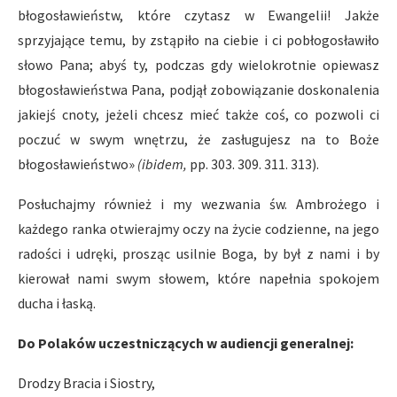
błogosławieństw, które czytasz w Ewangelii! Jakże
sprzyjające temu, by zstąpiło na ciebie i ci pobłogosławiło
słowo Pana; abyś ty, podczas gdy wielokrotnie opiewasz
błogosławieństwa Pana, podjął zobowiązanie doskonalenia
jakiejś cnoty, jeżeli chcesz mieć także coś, co pozwoli ci
poczuć w swym wnętrzu, że zasługujesz na to Boże
błogosławieństwo»
(ibidem,
pp. 303. 309. 311. 313).
Posłuchajmy również i my wezwania św. Ambrożego i
każdego ranka otwierajmy oczy na życie codzienne, na jego
radości i udręki, prosząc usilnie Boga, by był z nami i by
kierował nami swym słowem, które napełnia spokojem
ducha i łaską.
Do Polaków uczestniczących w audiencji generalnej:
Drodzy Bracia i Siostry,