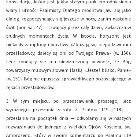
konstelację, która jest jakby stałym punktem odniesienia
wiary i ufności Psalmisty. Dlatego modlitwa jawi się jako
dialog, rozpoczynający się jeszcze w nocy, zanim nastanie
świt (por. w. 147), i trwający przez cały dzień, zwłaszcza w
trudnych momentach życia. W istocie, horyzont jest
niekiedy zamglony i burzliwy: «Zbliżają się niegodziwi moi
prześladowcy, dalecy są oni od Twojego Prawa» (w. 150).
Lecz modlący się ma niewzruszoną pewność, że Bóg
towarzyszy mu swym słowem i łaską: «Jesteś blisko, Panie»
(w. 151). Bóg nie opuszcza sprawiedliwego pozostającego w
rękach prześladowców.
3. W tym miejscu, po przedstawieniu prostego, lecz
wyraźnego przesłania strofy z Psalmu 119 [118] —
przesłania na początek dnia — odwołamy się w naszych
rozważaniach do jednego z wielkich Ojców Kościoła, św.
Ambrożego, który w swoim komentarzu do Psalmu 119