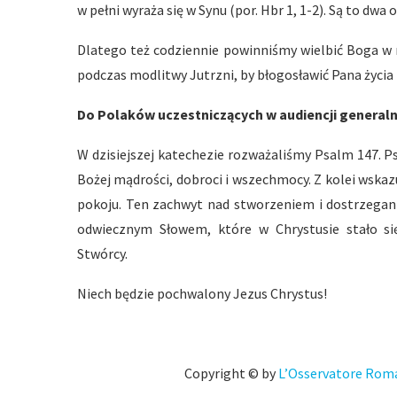
w pełni wyraża się w Synu (por. Hbr 1, 1-2). Są to dwa
Dlatego też codziennie powinniśmy wielbić Boga w n
podczas modlitwy Jutrzni, by błogosławić Pana życia i
Do Polaków uczestniczących w audiencji generaln
W dzisiejszej katechezie rozważaliśmy Psalm 147. 
Bożej mądrości, dobroci i wszechmocy. Z kolei wskaz
pokoju. Ten zachwyt nad stworzeniem i dostrzegani
odwiecznym Słowem, które w Chrystusie stało s
Stwórcy.
Niech będzie pochwalony Jezus Chrystus!
Copyright © by
L’Osservatore Rom