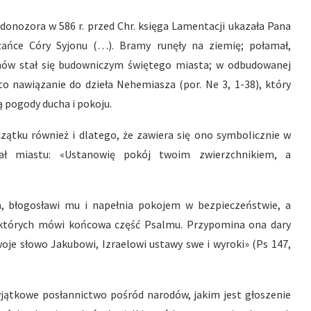
onozora w 586 r. przed Chr. księga Lamentacji ukazała Pana
zańce Córy Syjonu (…). Bramy runęły na ziemię; połamał,
 znów stał się budowniczym świętego miasta; w odbudowanej
o nawiązanie do dzieła Nehemiasza (por. Ne 3, 1-38), który
 pogody ducha i pokoju.
czątku również i dlatego, że zawiera się ono symbolicznie w
wał miastu: «Ustanowię pokój twoim zwierzchnikiem, a
, błogosławi mu i napełnia pokojem w bezpieczeństwie, a
o których mówi końcowa część Psalmu. Przypomina ona dary
oje słowo Jakubowi, Izraelowi ustawy swe i wyroki» (Ps 147,
jątkowe posłannictwo pośród narodów, jakim jest głoszenie