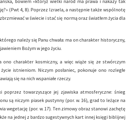
łańska, bowiem «któryż wielki naród ma prawa i nakazy tak
aję?» (Pwt 4, 8). Poprzez Izraela, a następnie także wspólnotę
zbrzmiewać w świecie i stać się normą oraz światłem życia dla
tórego należy się Panu chwała: ma on charakter historyczny,
bjawieniem Bożym w jego życiu.
 ma ono charakter kosmiczny, a więc wiąże się ze stwórczym
życie istnieniom. Niczym posłaniec, pokonuje ono rozległe
awiają się na nich wspaniałe rzeczy.
 poprzez towarzyszące jej zjawiska atmosferyczne: śnieg
onu są niczym piasek pustynny (por. w. 16), grad to leżące na
wia wegetację (por. w. 17). Ten zimowy obraz stanowi zachętę
kże na jednej z bardzo sugestywnych kart innej księgi biblijnej