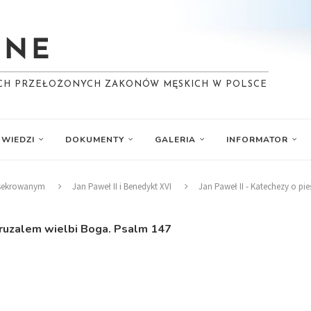
YCH PRZEŁOŻONYCH ZAKONÓW MĘSKICH W POLSCE
WIEDZI
DOKUMENTY
GALERIA
INFORMATOR
nsekrowanym
Jan Paweł II i Benedykt XVI
Jan Paweł II - Katechezy o pie
Jeruzalem wielbi Boga. Psalm 147