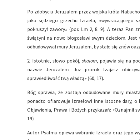
Po zdobyciu Jeruzalem przez wojska króla Nabuchod
jako sędziego grzechu Izraela, «wywracającego s
pokruszył zawory» (por. Lm 2, 8. 9). A teraz Pan
świątyni na nowo błogosławi swym dzieciom. Jest t
odbudowywał mury Jeruzalem, by stało się znów oazą
2. Istotnie, słowo pokój,
shalom
, pojawia się na po
nazwie Jeruzalem. Już prorok Izajasz obiecy
sprawiedliwość twą władzą» (60, 17).
Bóg sprawia, że zostają odbudowane mury miasta
ponadto ofiarowuje Izraelowi inne istotne dary, 
Objawienia, Prawa i Bożych przykazań: «Oznajmił sw
19).
Autor Psalmu opiewa wybranie Izraela oraz jego wy