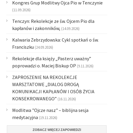
Kongres Grup Modlitwy Ojca Pio w Tenczynie
(11.09.2026)
Tenczyn: Rekolekcje ze św. Ojcem Pio dla
kapłanów i zakonników,
(14.09.2026)
Kalwaria Zebrzydowska: Cykl spotkań o św.
Franciszku
(24.09.2026)
Rekolekcje dla księży „Pasterz uważny”
poprowadzi o. Maciej Biskup OP
(9.11.2026)
ZAPROSZENIE NA REKOLEKCJE
WARSZTATOWE „DIALOG DROGĄ
KOMUNIKACJI KAPŁANÓW I OSÓB ŻYCIA
KONSEKROWANEGO”
(16.11.2026)
Modlitwa "Ojcze nasz" – biblijna sesja
medytacyjna
(19.11.2026)
ZOBACZ WIĘCEJ ZAPOWIEDZI