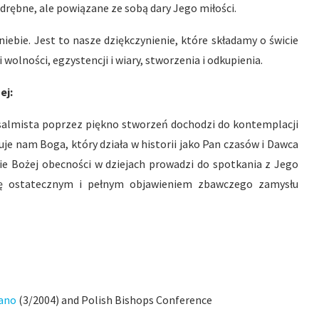
 odrębne, ale powiązane ze sobą dary Jego miłości.
iebie. Jest to nasze dziękczynienie, które składamy o świcie
 wolności, egzystencji i wiary, stworzenia i odkupienia.
ej:
Psalmista poprzez piękno stworzeń dochodzi do kontemplacji
uje nam Boga, który działa w historii jako Pan czasów i Dawca
e Bożej obecności w dziejach prowadzi do spotkania z Jego
ię ostatecznym i pełnym objawieniem zbawczego zamysłu
ano
(3/2004) and Polish Bishops Conference