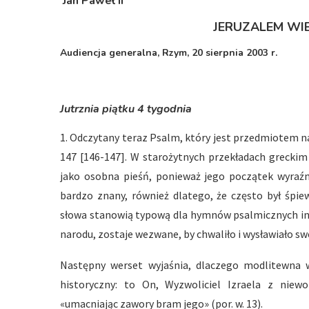
Jan Paweł II
JERUZALEM WI
Audiencja generalna, Rzym, 20 sierpnia 2003 r.
Jutrznia piątku 4 tygodnia
1. Odczytany teraz Psalm, który jest przedmiotem 
147 [146-147]. W starożytnych przekładach greckim 
jako osobna pieśń, ponieważ jego początek wyraźni
bardzo znany, również dlatego, że często był śpie
słowa stanowią typową dla hymnów psalmicznych inwo
narodu, zostaje wezwane, by chwaliło i wysławiało swe
Następny werset wyjaśnia, dlaczego modlitewna 
historyczny: to On, Wyzwoliciel Izraela z niew
«umacniając zawory bram jego» (por. w. 13).