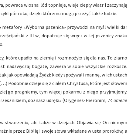
, powraca wiosna: lód topnieje, wieje ciepły wiatr i zaczynają
 cykl pór roku, dzięki któremu mogą przeżyć także ludzie.
o metafory. «Wyborna pszenica» przywodzi na myśl wielki dar
ześcijański z III w., dopatruje się wręcz w tej pszenicy znaku
o.
, które upadło na ziemię i rozmnożyło się dla nas. To ziarno
est nadzwyczaj bogate, zawiera w sobie wszystkie rozkosze.
ak jak opowiadają Żydzi: kiedy spożywali mannę, w ich ustach
(…) Podobnie dzieje się z ciałem Chrystusa, które jest słowem
dziej go pragniemy, tym więcej pokarmu z niego przyjmujemy.
eś grzesznikiem, doznasz udręki» (Orygenes-Hieronim,
74 omelie
w stworzeniu, ale także w dziejach. Objawia się On niemym
yraźnie przez Biblię i swoje słowa wkładane w usta proroków, a