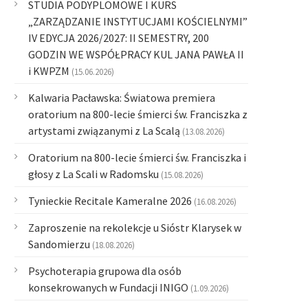
STUDIA PODYPLOMOWE I KURS
„ZARZĄDZANIE INSTYTUCJAMI KOŚCIELNYMI”
IV EDYCJA 2026/2027: II SEMESTRY, 200
GODZIN WE WSPÓŁPRACY KUL JANA PAWŁA II
i KWPZM
(15.06.2026)
Kalwaria Pacławska: Światowa premiera
oratorium na 800-lecie śmierci św. Franciszka z
artystami związanymi z La Scalą
(13.08.2026)
Oratorium na 800-lecie śmierci św. Franciszka i
głosy z La Scali w Radomsku
(15.08.2026)
Tynieckie Recitale Kameralne 2026
(16.08.2026)
Zaproszenie na rekolekcje u Sióstr Klarysek w
Sandomierzu
(18.08.2026)
Psychoterapia grupowa dla osób
konsekrowanych w Fundacji INIGO
(1.09.2026)