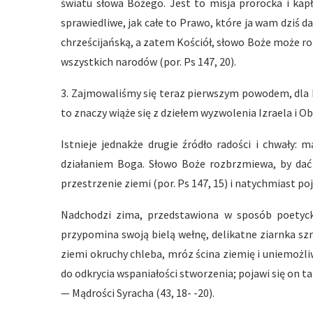
światu słowa Bożego. Jest to misja prorocka i kap
sprawiedliwe, jak całe to Prawo, które ja wam dziś d
chrześcijańską, a zatem Kościół, słowo Boże może ro
wszystkich narodów (por. Ps 147, 20).
3. Zajmowaliśmy się teraz pierwszym powodem, dla k
to znaczy wiąże się z dziełem wyzwolenia Izraela i O
Istnieje jednakże drugie źródło radości i chwały:
działaniem Boga. Słowo Boże rozbrzmiewa, by dać 
przestrzenie ziemi (por. Ps 147, 15) i natychmiast poj
Nadchodzi zima, przedstawiona w sposób poetycki
przypomina swoją bielą wełnę, delikatne ziarnka szr
ziemi okruchy chleba, mróz ścina ziemię i uniemożli
do odkrycia wspaniałości stworzenia; pojawi się on ta
— Mądrości Syracha (43, 18- -20).