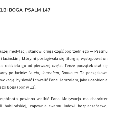
ELBI BOGA
.
PSALM 147
naszej medytacji, stanowi drugą część poprzedniego — Psalmu
i łacińskim, którymi posługiwała się liturgia, występował on
e oddziela go od pierwszej części. Tenże początek stał się
wany po łacinie:
Lauda, Jerusalem, Dominum
. Te początkowe
kację, by sławić i chwalić Pana: Jeruzalem, jako uosobienie
go Boga (por. w. 12).
wspólnota powinna wielbić Pana. Motywacja ma charakter
oli babilońskiej, zapewnia swemu ludowi bezpieczeństwo,