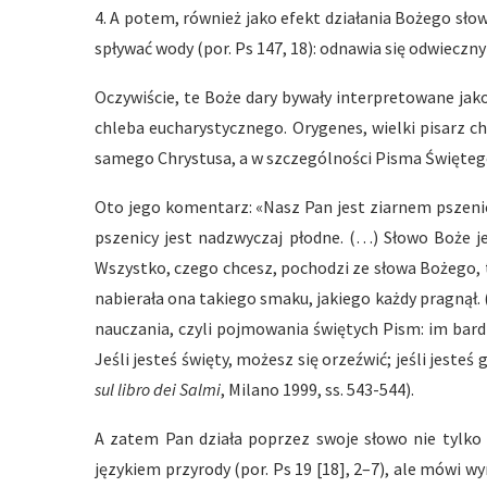
4. A potem, również jako efekt działania Bożego słowa
spływać wody (por. Ps 147, 18): odnawia się odwieczny
Oczywiście, te Boże dary bywały interpretowane jak
chleba eucharystycznego. Orygenes, wielki pisarz chr
samego Chrystusa, a w szczególności Pisma Święteg
Oto jego komentarz: «Nasz Pan jest ziarnem pszenicy
pszenicy jest nadzwyczaj płodne. (…) Słowo Boże j
Wszystko, czego chcesz, pochodzi ze słowa Bożego, t
nabierała ona takiego smaku, jakiego każdy pragnął. 
nauczania, czyli pojmowania świętych Pism: im bar
Jeśli jesteś święty, możesz się orzeźwić; jeśli jest
sul libro dei Salmi
, Milano 1999, ss. 543-544).
A zatem Pan działa poprzez swoje słowo nie tylko 
językiem przyrody (por. Ps 19 [18], 2–7), ale mówi w