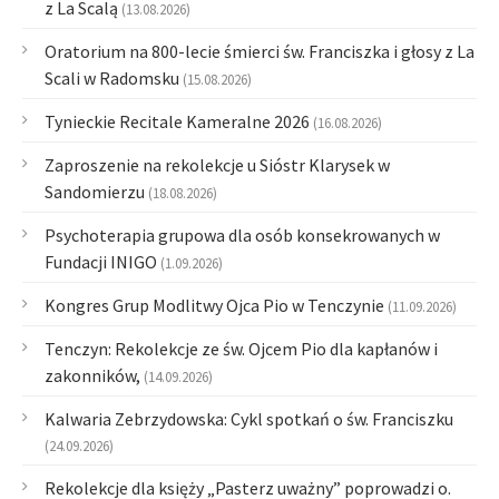
z La Scalą
(13.08.2026)
Oratorium na 800-lecie śmierci św. Franciszka i głosy z La
Scali w Radomsku
(15.08.2026)
Tynieckie Recitale Kameralne 2026
(16.08.2026)
Zaproszenie na rekolekcje u Sióstr Klarysek w
Sandomierzu
(18.08.2026)
Psychoterapia grupowa dla osób konsekrowanych w
Fundacji INIGO
(1.09.2026)
Kongres Grup Modlitwy Ojca Pio w Tenczynie
(11.09.2026)
Tenczyn: Rekolekcje ze św. Ojcem Pio dla kapłanów i
zakonników,
(14.09.2026)
Kalwaria Zebrzydowska: Cykl spotkań o św. Franciszku
(24.09.2026)
Rekolekcje dla księży „Pasterz uważny” poprowadzi o.