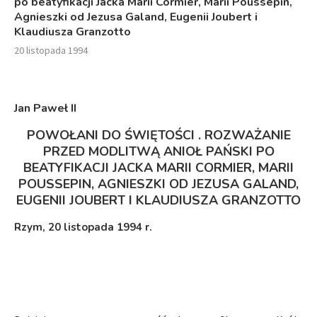
po beatyfikacji Jacka Marii Cormier, Marii Poussepin,
Agnieszki od Jezusa Galand, Eugenii Joubert i
Klaudiusza Granzotto
20 listopada 1994
Jan Paweł II
POWOŁANI DO ŚWIĘTOŚCI . ROZWAŻANIE
PRZED MODLITWĄ ANIOŁ PAŃSKI PO
BEATYFIKACJI JACKA MARII CORMIER, MARII
POUSSEPIN, AGNIESZKI OD JEZUSA GALAND,
EUGENII JOUBERT I KLAUDIUSZA GRANZOTTO
Rzym, 20 listopada 1994 r.