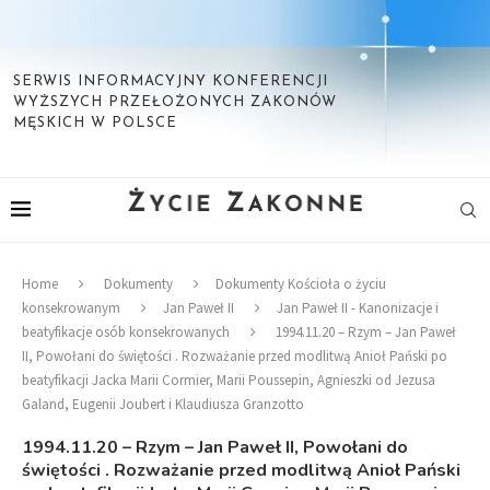
SERWIS INFORMACYJNY KONFERENCJI
WYŻSZYCH PRZEŁOŻONYCH ZAKONÓW
MĘSKICH W POLSCE
Home
Dokumenty
Dokumenty Kościoła o życiu
konsekrowanym
Jan Paweł II
Jan Paweł II - Kanonizacje i
beatyfikacje osób konsekrowanych
1994.11.20 – Rzym – Jan Paweł
II, Powołani do świętości . Rozważanie przed modlitwą Anioł Pański po
beatyfikacji Jacka Marii Cormier, Marii Poussepin, Agnieszki od Jezusa
Galand, Eugenii Joubert i Klaudiusza Granzotto
1994.11.20 – Rzym – Jan Paweł II, Powołani do
świętości . Rozważanie przed modlitwą Anioł Pański