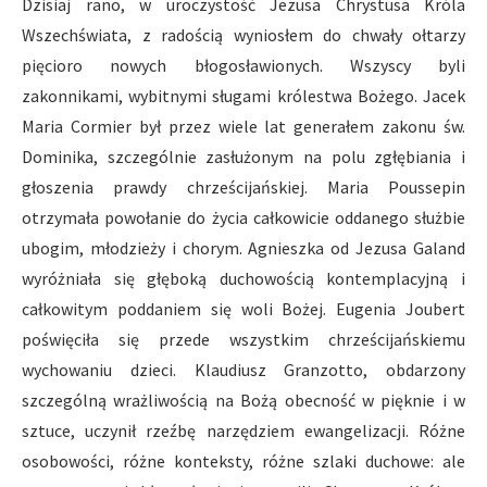
Dzisiaj rano, w uroczystość Jezusa Chrystusa Króla
Wszechświata, z radością wyniosłem do chwały ołtarzy
pięcioro nowych błogosławionych. Wszyscy byli
zakonnikami, wybitnymi sługami królestwa Bożego. Jacek
Maria Cormier był przez wiele lat generałem zakonu św.
Dominika, szczególnie zasłużonym na polu zgłębiania i
głoszenia prawdy chrześcijańskiej. Maria Poussepin
otrzymała powołanie do życia całkowicie oddanego służbie
ubogim, młodzieży i chorym. Agnieszka od Jezusa Galand
wyróżniała się głęboką duchowością kontemplacyjną i
całkowitym poddaniem się woli Bożej. Eugenia Joubert
poświęciła się przede wszystkim chrześcijańskiemu
wychowaniu dzieci. Klaudiusz Granzotto, obdarzony
szczególną wrażliwością na Bożą obecność w pięknie i w
sztuce, uczynił rzeźbę narzędziem ewangelizacji. Różne
osobowości, różne konteksty, różne szlaki duchowe: ale