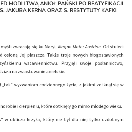
ED MODLITWĄ ANIOŁ PAŃSKI PO BEATYFIKACJI
S. JAKUBA KERNA ORAZ S. RESTYTUTY KAFKI
myśli zwracają się ku Maryi,
Magna Mater Austriae
. Od stuleci
 pod osłoną Jej płaszcza. Także troje nowych błogosławionych
zyńskiemu wstawiennictwu. Przyjęli swoje posłannictwo,
ziała na zwiastowanie anielskie.
ł „tak” wyzwaniom codziennego życia, z jakimi zetknął się w
chorobie i cierpieniu, które dotknęły go mimo młodego wieku.
” w obliczu krzyża, który nie był dla niej tylko ozdobnym