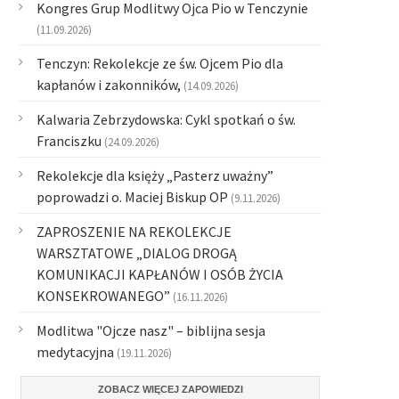
Kongres Grup Modlitwy Ojca Pio w Tenczynie
(11.09.2026)
Tenczyn: Rekolekcje ze św. Ojcem Pio dla
kapłanów i zakonników,
(14.09.2026)
Kalwaria Zebrzydowska: Cykl spotkań o św.
Franciszku
(24.09.2026)
Rekolekcje dla księży „Pasterz uważny”
poprowadzi o. Maciej Biskup OP
(9.11.2026)
ZAPROSZENIE NA REKOLEKCJE
WARSZTATOWE „DIALOG DROGĄ
KOMUNIKACJI KAPŁANÓW I OSÓB ŻYCIA
KONSEKROWANEGO”
(16.11.2026)
Modlitwa "Ojcze nasz" – biblijna sesja
medytacyjna
(19.11.2026)
ZOBACZ WIĘCEJ ZAPOWIEDZI