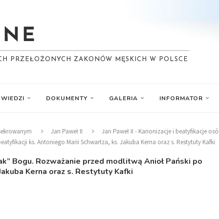
YCH PRZEŁOŻONYCH ZAKONÓW MĘSKICH W POLSCE
WIEDZI
DOKUMENTY
GALERIA
INFORMATOR
nsekrowanym
Jan Paweł II
Jan Paweł II - Kanonizacje i beatyfikacje 
yfikacji ks. Antoniego Marii Schwartza, ks. Jakuba Kerna oraz s. Restytuty Kafki
tak” Bogu. Rozważanie przed modlitwą Anioł Pański po
 Jakuba Kerna oraz s. Restytuty Kafki