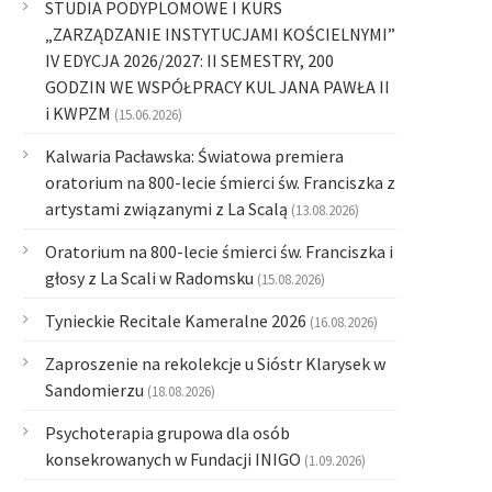
STUDIA PODYPLOMOWE I KURS
„ZARZĄDZANIE INSTYTUCJAMI KOŚCIELNYMI”
IV EDYCJA 2026/2027: II SEMESTRY, 200
GODZIN WE WSPÓŁPRACY KUL JANA PAWŁA II
i KWPZM
(15.06.2026)
Kalwaria Pacławska: Światowa premiera
oratorium na 800-lecie śmierci św. Franciszka z
artystami związanymi z La Scalą
(13.08.2026)
Oratorium na 800-lecie śmierci św. Franciszka i
głosy z La Scali w Radomsku
(15.08.2026)
Tynieckie Recitale Kameralne 2026
(16.08.2026)
Zaproszenie na rekolekcje u Sióstr Klarysek w
Sandomierzu
(18.08.2026)
Psychoterapia grupowa dla osób
konsekrowanych w Fundacji INIGO
(1.09.2026)