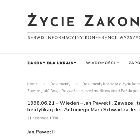
SERWIS INFORMACYJNY KONFERENCJI WYŻSZ
ZAKONY DLA UKRAINY
WIADOMOŚCI
ZAPO
Home
Dokumenty
Dokumenty Kościoła o życiu ko
Zawsze „tak” Bogu. Rozważanie przed modlitwą Anioł Pański po beat
1998.06.21 – Wiedeń – Jan Paweł II, Zawsze „
beatyfikacji ks. Antoniego Marii Schwartza, ks.
21 czerwca 1998
Jan Paweł II