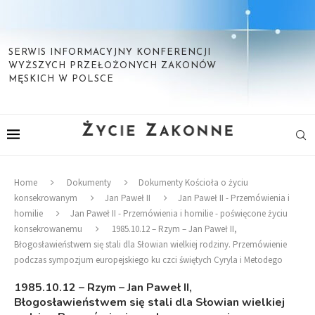
SERWIS INFORMACYJNY KONFERENCJI
WYŻSZYCH PRZEŁOŻONYCH ZAKONÓW
MĘSKICH W POLSCE
Home
Dokumenty
Dokumenty Kościoła o życiu
konsekrowanym
Jan Paweł II
Jan Paweł II - Przemówienia i
homilie
Jan Paweł II - Przemówienia i homilie - poświęcone życiu
konsekrowanemu
1985.10.12 – Rzym – Jan Paweł II,
Błogosławieństwem się stali dla Słowian wielkiej rodziny. Przemówienie
podczas sympozjum europejskiego ku czci świętych Cyryla i Metodego
1985.10.12 – Rzym – Jan Paweł II,
Błogosławieństwem się stali dla Słowian wielkiej