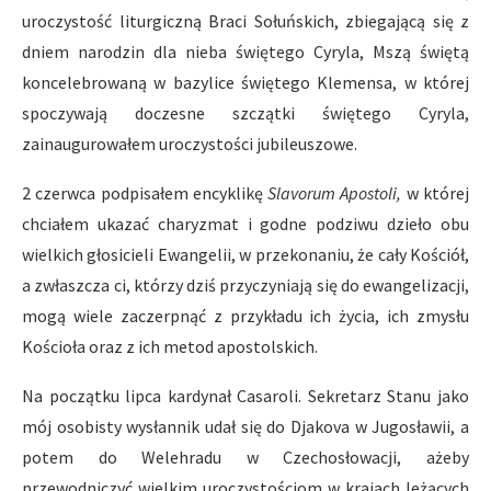
uroczystość liturgiczną Braci Sołuńskich, zbiegającą się z
dniem narodzin dla nieba świętego Cyryla, Mszą świętą
koncelebrowaną w bazylice świętego Klemensa, w której
spoczywają doczesne szczątki świętego Cyryla,
zainaugurowałem uroczystości jubileuszowe.
2 czerwca podpisałem encyklikę
Slavorum Apostoli,
w której
chciałem ukazać charyzmat i godne podziwu dzieło obu
wielkich głosicieli Ewangelii, w przekonaniu, że cały Kościół,
a zwłaszcza ci, którzy dziś przyczyniają się do ewangelizacji,
mogą wiele zaczerpnąć z przykładu ich życia, ich zmysłu
Kościoła oraz z ich metod apostolskich.
Na początku lipca kardynał Casaroli. Sekretarz Stanu jako
mój osobisty wysłannik udał się do Djakova w Jugosławii, a
potem do Welehradu w Czechosłowacji, ażeby
przewodniczyć wielkim uroczystościom w krajach leżących