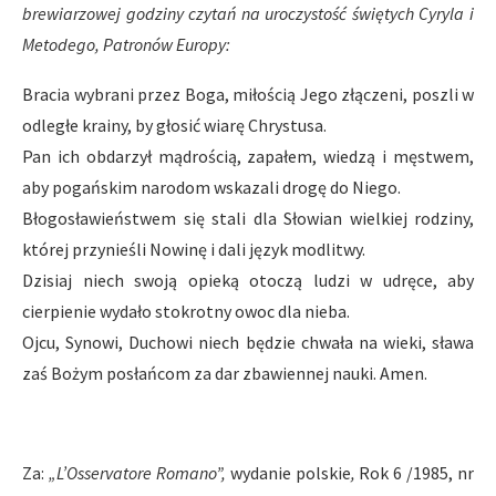
brewiarzowej godziny czytań na uroczystość świętych Cyryla i
Metodego, Patronów Europy:
Bracia wybrani przez Boga, miłością Jego złączeni, poszli w
odległe krainy, by głosić wiarę Chrystusa.
Pan ich obdarzył mądrością, zapałem, wiedzą i męstwem,
aby pogańskim narodom wskazali drogę do Niego.
Błogosławieństwem się stali dla Słowian wielkiej rodziny,
której przynieśli Nowinę i dali język modlitwy.
Dzisiaj niech swoją opieką otoczą ludzi w udręce, aby
cierpienie wydało stokrotny owoc dla nieba.
Ojcu, Synowi, Duchowi niech będzie chwała na wieki, sława
zaś Bożym posłańcom za dar zbawiennej nauki. Amen.
Za:
„L’Osservatore Romano”,
wydanie polskie
,
Rok 6 /1985, nr