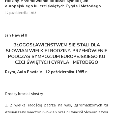
rodziny. Przemówienie podczas sympozjum
europejskiego ku czci świętych Cyryla i Metodego
12 października 1985
Jan Paweł II
B
ŁOGOSŁAWIEŃSTWEM SIĘ STALI DLA
SŁOWIAN WIELKIEJ RODZINY
. PRZEMÓWIENIE
PODCZAS SYMPOZJUM EUROPEJSKIEGO KU
CZCI ŚWIĘTYCH CYRYLA I METODEGO
Rzym
, Aula Pawła VI
,
12 października
1985 r.
Drodzy bracia i siostry.
1. Z wielką radością patrzę na was, zgromadzonych tu
dzisiejszego wieczoru Słowian oraz przyjaciół Słowian z tylu