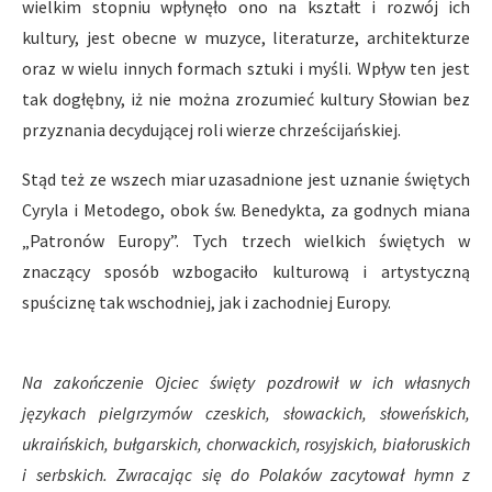
wielkim stopniu wpłynęło ono na kształt i rozwój ich
kultury, jest obecne w muzyce, literaturze, architekturze
oraz w wielu innych formach sztuki i myśli. Wpływ ten jest
tak dogłębny, iż nie można zrozumieć kultury Słowian bez
przyznania decydującej roli wierze chrześcijańskiej.
Stąd też ze wszech miar uzasadnione jest uznanie świętych
Cyryla i Metodego, obok św. Benedykta, za godnych miana
„Patronów Europy”. Tych trzech wielkich świętych w
znaczący sposób wzbogaciło kulturową i artystyczną
spuściznę tak wschodniej, jak i zachodniej Europy.
Na zakończenie Ojciec święty pozdrowił w ich własnych
językach pielgrzymów czeskich, słowackich, słoweńskich,
ukraińskich, bułgarskich, chorwackich, rosyjskich, białoruskich
i serbskich. Zwracając się do Polaków zacytował hymn z