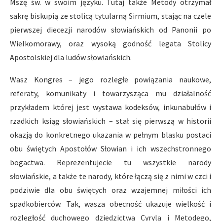
Mszę św. w swoim języku. Tutaj także Metody otrzymał
sakrę biskupią ze stolicą tytularną Sirmium, stając na czele
pierwszej diecezji narodów słowiańskich od Panonii po
Wielkomorawy, oraz wysoką godność legata Stolicy
Apostolskiej dla ludów słowiańskich.
Wasz Kongres – jego rozległe powiązania naukowe,
referaty, komunikaty i towarzysząca mu działalność
przykładem której jest wystawa kodeksów, inkunabułów i
rzadkich ksiąg słowiańskich – stał się pierwszą w historii
okazją do konkretnego ukazania w pełnym blasku postaci
obu świętych Apostołów Słowian i ich wszechstronnego
bogactwa. Reprezentujecie tu wszystkie narody
słowiańskie, a także te narody, które łączą się z nimi w czci i
podziwie dla obu świętych oraz wzajemnej miłości ich
spadkobierców. Tak, wasza obecność ukazuje wielkość i
rozległość duchowego dziedzictwa Cyryla i Metodego,