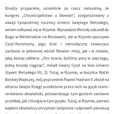
Drodzy przyjaciele, uznaliście za rzecz naturalną, że
kongres „Chrześcijaństwo u Słowian”, zorganizowany z
okazji tysiącsetnej rocznicy śmierci świętego Metodego,
winien odbywać się w Rzymie. Wprawdzie Metody odszedł do
Boga w Welehradzie na Morawach, ale w Rzymie spoczywa
Cyryl-Konstanty, jego brat i nierozłączny towarzysz
zarówno w pełnionej wśród Słowian misji, jak i w chwale,
jaką dzisiaj odbiera: „Oto bracie, byliśmy parą w zaprzęgu,
jedną bruzdę ciągnąc”, mówił święty Cyryl na łożu śmierci
(żywot Metodego VII, 2). Tutaj, w Rzymie, w bazylice Matki
Boskiej Większej, mój poprzednik Papież Hadrian II złożył na
ołtarzu święte Księgi przełożone przez nich na język staro-
cerkiewno-słowiański, potwierdzając tym gestem zarówno
przekład, jak i liturgię w tym języku. Tutaj, w Rzymie, pierwsi
kapłani słowiańscy otrzymali święcenia i odprawili pierwszą