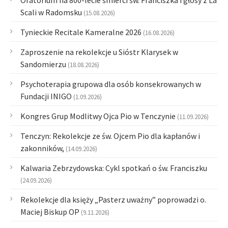
Oratorium na 800-lecie śmierci św. Franciszka i głosy z La
Scali w Radomsku
(15.08.2026)
Tynieckie Recitale Kameralne 2026
(16.08.2026)
Zaproszenie na rekolekcje u Sióstr Klarysek w
Sandomierzu
(18.08.2026)
Psychoterapia grupowa dla osób konsekrowanych w
Fundacji INIGO
(1.09.2026)
Kongres Grup Modlitwy Ojca Pio w Tenczynie
(11.09.2026)
Tenczyn: Rekolekcje ze św. Ojcem Pio dla kapłanów i
zakonników,
(14.09.2026)
Kalwaria Zebrzydowska: Cykl spotkań o św. Franciszku
(24.09.2026)
Rekolekcje dla księży „Pasterz uważny” poprowadzi o.
Maciej Biskup OP
(9.11.2026)