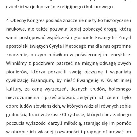
dziedzictwa jednocześnie religijnego i kulturowego.
4. Obecny Kongres posiada znaczenie nie tylko historyczne i
naukowe, ale także pozwala lepiej zobaczyć drogę, którą
winni postępować współcześni głosiciele Ewangelii. Zmysł
apostolski świętych Cyryla i Metodego ma dla nas ogromne
znaczenie, o czym mówiłem w poświęconej im encyklice.
Winniśmy z podziwem patrzeć na misyjną odwagę owych
pionierów, którzy porzucili swoją ojczyznę i wspaniałą
cywilizację Bizancjum, by nieść Ewangelię w świat innej
kultury, za cenę wyrzeczeń, licznych trudów, bolesnego
niezrozumienia i prześladowań. Jedynym ich celem było
dobro ludów słowiańskich, w których widzieli równych sobie
godnością braci w Jezusie Chrystusie, których bez żadnego
poczucia wyższości darzyli miłością, starając się im pomóc
w obronie ich własnej tożsamości i pragnąc ofiarować im