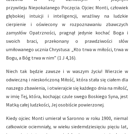
przywileju Niepokalanego Poczęcia. Ojciec Monti, człowiek
głębokiej intuicji i inteligencji, wrażliwy na ludzkie
cierpienie i oświecony w rozpoznawaniu zbawczych
zamysłów Opatrzności, pragnął jedynie kochać Boga i
swoich braci, przekonany o prawdziwości słów
umiłowanego ucznia Chrystusa: „Kto trwa w miłości, trwa w
Bogu, a Bóg trwa w nim” (1 J 4,16).
Niech tak będzie zawsze i w waszym życiu! Wierzcie w
odwieczną i nieskończoną Miłość, która stała się ciałem dla
naszego zbawienia, i otwierajcie się każdego dnia na miłość,
w imię Tej, która, kochając czule swego Boskiego Syna, jest
Matką całej ludzkości, Jej osobiście powierzonej.
Kiedy ojciec Monti umierał w Saronno w roku 1900, niemal
całkowicie ociemniały, w wieku siedemdziesięciu pięciu lat,