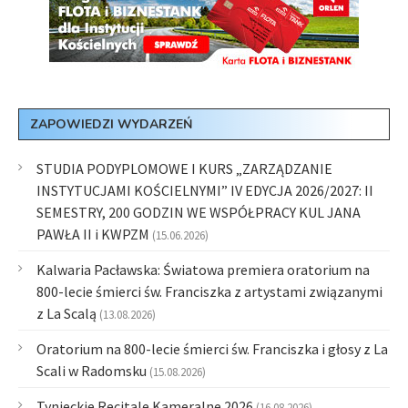
ZAPOWIEDZI WYDARZEŃ
STUDIA PODYPLOMOWE I KURS „ZARZĄDZANIE
INSTYTUCJAMI KOŚCIELNYMI” IV EDYCJA 2026/2027: II
SEMESTRY, 200 GODZIN WE WSPÓŁPRACY KUL JANA
PAWŁA II i KWPZM
(15.06.2026)
Kalwaria Pacławska: Światowa premiera oratorium na
800-lecie śmierci św. Franciszka z artystami związanymi
z La Scalą
(13.08.2026)
Oratorium na 800-lecie śmierci św. Franciszka i głosy z La
Scali w Radomsku
(15.08.2026)
Tynieckie Recitale Kameralne 2026
(16.08.2026)