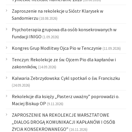
Zaproszenie na rekolekcje u Sióstr Klarysek w
Sandomierzu
(18.08.2026)
Psychoterapia grupowa dla osób konsekrowanych w
Fundacji INIGO
(1.09.2026)
Kongres Grup Modlitwy Ojca Pio w Tenczynie
(11.09.2026)
Tenczyn: Rekolekcje ze św. Ojcem Pio dla kapłanów i
zakonników,
(14.09.2026)
Kalwaria Zebrzydowska: Cykl spotkań o św. Franciszku
(24.09.2026)
Rekolekcje dla księży „Pasterz uważny” poprowadzi o.
Maciej Biskup OP
(9.11.2026)
ZAPROSZENIE NA REKOLEKCJE WARSZTATOWE
„DIALOG DROGĄ KOMUNIKACJI KAPŁANÓW I OSÓB
ŻYCIA KONSEKROWANEGO”
(16.11.2026)