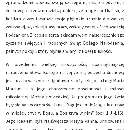
zgromadzenie spełnia swoją szczególną misję medyczną i
duchową, odczuwam wielką radość, że mogę spotkać się z
każdym z was i wyrazić moje głębokie uznanie dla waszej
wytrwałej, wysokiej klasy pracy, wykonywanej z fachowością
i oddaniem. Z całego serca składam wam najserdeczniejsze
życzenia świętych i radosnych Świąt Bożego Narodzenia,
pełnych pokoju, który płynie z wiary i z Bożej bliskości.
W przededniu wielkiej uroczystości, upamiętniającej
narodzenie Słowa Bożego na tej ziemi, pociechą duchową
jest myśl o waszym czcigodnym założycielu, ojcu Luigi Maria
Montim i o jego charyzmacie gościnności i miłości
miłosiernej. Można powiedzieć, że programem jego życia
były słowa apostoła św. Jana: „Bóg jest miłością, a kto trwa
w miłości, trwa w Bogu, a Bóg trwa w nim” (por. 1 J 4,16).
Jego ideałem była Najświętsza Maryja Panna, umiłowana i
czczona w Jej wzniosłym i jedynym