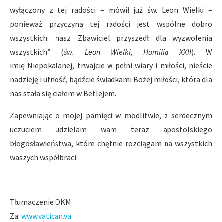
wyłączony z tej radości – mówił już św. Leon Wielki –
ponieważ przyczyną tej radości jest wspólne dobro
wszystkich: nasz Zbawiciel przyszedł dla wyzwolenia
wszystkich” (
św. Leon Wielki, Homilia XXII
). W
imię Niepokalanej, trwajcie w pełni wiary i miłości, nieście
nadzieję i ufność, bądźcie świadkami Bożej miłości, która dla
nas stała się ciałem w Betlejem.
Zapewniając o mojej pamięci w modlitwie, z serdecznym
uczuciem udzielam wam teraz apostolskiego
błogosławieństwa, które chętnie rozciągam na wszystkich
waszych współbraci.
Tłumaczenie OKM
Za:
www.vatican.va