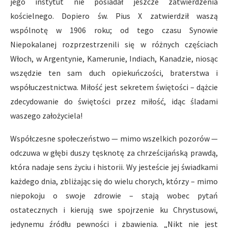
jego instytut nie posiadał jeszcze zatwierdzenia
kościelnego. Dopiero św. Pius X zatwierdził waszą
wspólnotę w 1906 roku; od tego czasu Synowie
Niepokalanej rozprzestrzenili się w różnych częściach
Włoch, w Argentynie, Kamerunie, Indiach, Kanadzie, niosąc
wszędzie ten sam duch opiekuńczości, braterstwa i
współuczestnictwa. Miłość jest sekretem świętości – dążcie
zdecydowanie do świętości przez miłość, idąc śladami
waszego założyciela!
Współczesne społeczeństwo — mimo wszelkich pozorów —
odczuwa w głębi duszy tęsknotę za chrześcijańską prawdą,
która nadaje sens życiu i historii. Wy jesteście jej świadkami
każdego dnia, zbliżając się do wielu chorych, którzy – mimo
niepokoju o swoje zdrowie – stają wobec pytań
ostatecznych i kierują swe spojrzenie ku Chrystusowi,
jedynemu źródłu pewności i zbawienia. „Nikt nie jest