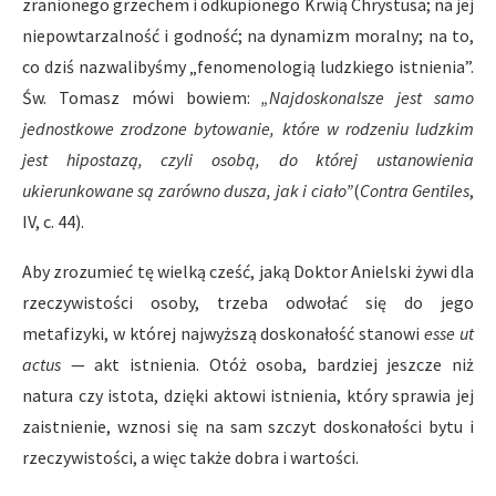
zranionego grzechem i odkupionego Krwią Chrystusa; na jej
niepowtarzalność i godność; na dynamizm moralny; na to,
co dziś nazwalibyśmy „fenomenologią ludzkiego istnienia”.
Św. Tomasz mówi bowiem:
„Najdoskonalsze jest samo
jednostkowe zrodzone bytowanie, które w rodzeniu ludzkim
jest hipostazą, czyli osobą, do której ustanowienia
ukierunkowane są zarówno dusza, jak i ciało”
(
Contra Gentiles
,
IV, c. 44).
Aby zrozumieć tę wielką cześć, jaką Doktor Anielski żywi dla
rzeczywistości osoby, trzeba odwołać się do jego
metafizyki, w której najwyższą doskonałość stanowi
esse ut
actus
— akt istnienia. Otóż osoba, bardziej jeszcze niż
natura czy istota, dzięki aktowi istnienia, który sprawia jej
zaistnienie, wznosi się na sam szczyt doskonałości bytu i
rzeczywistości, a więc także dobra i wartości.