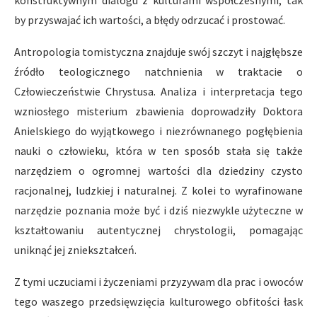
konstruktywnym dialogu z kulturami współczesnymi, tak
by przyswajać ich wartości, a błędy odrzucać i prostować.
Antropologia tomistyczna znajduje swój szczyt i najgłębsze
źródło teologicznego natchnienia w traktacie o
Człowieczeństwie Chrystusa. Analiza i interpretacja tego
wzniosłego misterium zbawienia doprowadziły Doktora
Anielskiego do wyjątkowego i niezrównanego pogłębienia
nauki o człowieku, która w ten sposób stała się także
narzędziem o ogromnej wartości dla dziedziny czysto
racjonalnej, ludzkiej i naturalnej. Z kolei to wyrafinowane
narzędzie poznania może być i dziś niezwykle użyteczne w
kształtowaniu autentycznej chrystologii, pomagając
uniknąć jej zniekształceń.
Z tymi uczuciami i życzeniami przyzywam dla prac i owoców
tego waszego przedsięwzięcia kulturowego obfitości łask