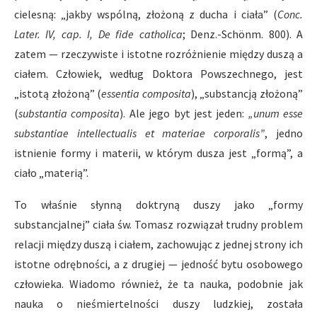
cielesną: „jakby wspólną, złożoną z ducha i ciała” (
Conc.
Later. IV, cap. I, De fide catholica
; Denz.-Schönm. 800). A
zatem — rzeczywiste i istotne rozróżnienie między duszą a
ciałem. Człowiek, według Doktora Powszechnego, jest
„istotą złożoną” (
essentia composita
), „substancją złożoną”
(
substantia composita
). Ale jego byt jest jeden:
„unum esse
substantiae intellectualis et materiae corporalis”
, jedno
istnienie formy i materii, w którym dusza jest „formą”, a
ciało „materią”.
To właśnie słynną doktryną duszy jako „formy
substancjalnej” ciała św. Tomasz rozwiązał trudny problem
relacji między duszą i ciałem, zachowując z jednej strony ich
istotne odrębności, a z drugiej — jedność bytu osobowego
człowieka. Wiadomo również, że ta nauka, podobnie jak
nauka o nieśmiertelności duszy ludzkiej, została