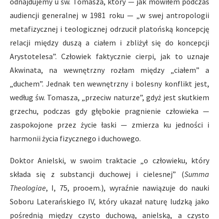
odnajdujemy u św. Tomasza, który — jak mówiłem podczas
audiencji generalnej w 1981 roku — „w swej antropologii
metafizycznej i teologicznej odrzucił platońską koncepcję
relacji między duszą a ciałem i zbliżył się do koncepcji
Arystotelesa”. Człowiek faktycznie cierpi, jak to uznaje
Akwinata, na wewnętrzny rozłam między „ciałem” a
„duchem”. Jednak ten wewnętrzny i bolesny konflikt jest,
według św. Tomasza, „przeciw naturze”, gdyż jest skutkiem
grzechu, podczas gdy głębokie pragnienie człowieka —
zaspokojone przez życie łaski — zmierza ku jedności i
harmonii życia fizycznego i duchowego.
Doktor Anielski, w swoim traktacie „o człowieku, który
składa się z substancji duchowej i cielesnej” (
Summa
Theologiae
, I, 75, prooem.), wyraźnie nawiązuje do nauki
Soboru Laterańskiego IV, który ukazał naturę ludzką jako
pośrednią między czysto duchową, anielską, a czysto