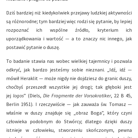
Dziś bardziej niż kiedykolwiek przejawy ludzkiej aktywności
są różnorodne; tym bardziej więc rodzi się pytanie, by lepiej
rozpoznać ich wspólne źródło, kryterium ich
uporządkowania i wartość — a to znaczy nic innego, jak
postawić pytanie o duszę.
To badanie stawia nas wobec wielkiej tajemnicy i pozwala
odkryć, jak bardzo jesteśmy sobie nieznani. „Idź, idź —
mówił Heraklit — może nigdy nie dojdziesz do granic duszy,
choćbyś przeszedł wszystkie jej drogi; tak głęboki jest
jej
logos
” (Diels,
Die Fragmente der Vorsokratiker
, 22 B 45,
Berlin 1951). I rzeczywiście — jak zauważa św. Tomasz —
właśnie w duszy znajduje się „obraz Boga”, który czyni
człowieka podobnym do Stwórcy; dlatego dzięki duszy
istnieje w człowieku, stworzeniu skończonym, pewna