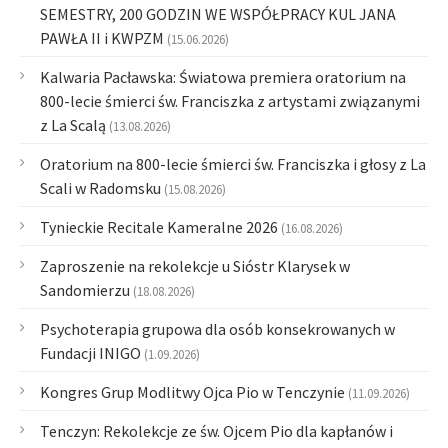
SEMESTRY, 200 GODZIN WE WSPÓŁPRACY KUL JANA
PAWŁA II i KWPZM
(15.06.2026)
Kalwaria Pacławska: Światowa premiera oratorium na
800-lecie śmierci św. Franciszka z artystami związanymi
z La Scalą
(13.08.2026)
Oratorium na 800-lecie śmierci św. Franciszka i głosy z La
Scali w Radomsku
(15.08.2026)
Tynieckie Recitale Kameralne 2026
(16.08.2026)
Zaproszenie na rekolekcje u Sióstr Klarysek w
Sandomierzu
(18.08.2026)
Psychoterapia grupowa dla osób konsekrowanych w
Fundacji INIGO
(1.09.2026)
Kongres Grup Modlitwy Ojca Pio w Tenczynie
(11.09.2026)
Tenczyn: Rekolekcje ze św. Ojcem Pio dla kapłanów i