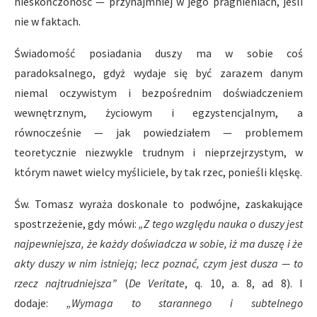
nieskończoność — przynajmniej w jego pragnieniach, jeśli
nie w faktach.
Świadomość posiadania duszy ma w sobie coś
paradoksalnego, gdyż wydaje się być zarazem danym
niemal oczywistym i bezpośrednim doświadczeniem
wewnętrznym, życiowym i egzystencjalnym, a
równocześnie — jak powiedziałem — problemem
teoretycznie niezwykle trudnym i nieprzejrzystym, w
którym nawet wielcy myśliciele, by tak rzec, ponieśli klęskę.
Św. Tomasz wyraża doskonale to podwójne, zaskakujące
spostrzeżenie, gdy mówi:
„Z tego względu nauka o duszy jest
najpewniejsza, że każdy doświadcza w sobie, iż ma duszę i że
akty duszy w nim istnieją; lecz poznać, czym jest dusza — to
rzecz najtrudniejsza”
(
De Veritate
, q. 10, a. 8, ad 8). I
dodaje:
„Wymaga to starannego i subtelnego